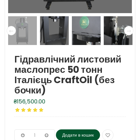
Гідравлічний листовий
маслопрес 50 тонн
Італієць CraftOil (без
бочки)
₴
156,500.00
Додати в кошик