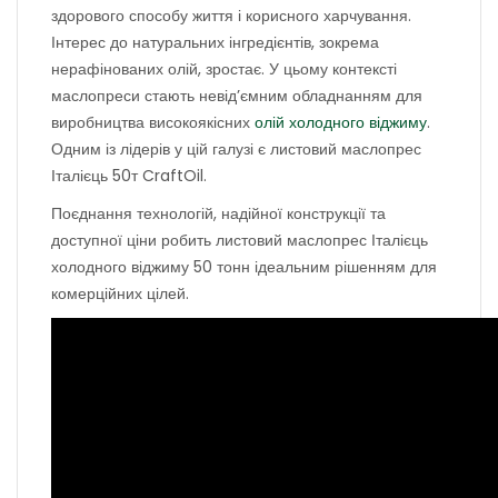
здорового способу життя і корисного харчування.
Інтерес до натуральних інгредієнтів, зокрема
нерафінованих олій, зростає. У цьому контексті
маслопреси стають невід’ємним обладнанням для
виробництва високоякісних
олій холодного віджиму
.
Одним із лідерів у цій галузі є листовий маслопрес
Італієць 50т CraftOil.
Поєднання технологій, надійної конструкції та
доступної ціни робить листовий маслопрес Італієць
холодного віджиму 50 тонн ідеальним рішенням для
комерційних цілей.