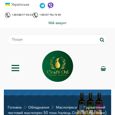
Українська
+38 068 277 99 23
+38 057 754 79 65
Мій акаунт
;
Головна
Обладнання
Маслопреси
Гідравлічний
//
//
//
листовий маслопрес 50 тонн Італієць CraftOil (без бочки)