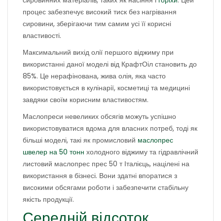
сировинних матеріалів, таких як насіння і
горіхи
. Цей
процес забезпечує високий тиск без нагрівання
сировини, зберігаючи тим самим усі її корисні
властивості.
Максимальний вихід олії першого віджиму при
використанні даної моделі від КрафтОіл становить до
85%. Це нерафінована, жива олія, яка часто
використовується в кулінарії, косметиці та медицині
завдяки своїм корисним властивостям.
Маслопреси невеликих обсягів можуть успішно
використовуватися вдома для власних потреб, тоді як
більші моделі, такі як промисловий
маслопрес
швелер на 50 тонн
холодного віджиму та гідравлічний
листовий маслопрес прес 50 т Італієць, націлені на
використання в бізнесі. Вони здатні впоратися з
високими обсягами роботи і забезпечити стабільну
якість продукції.
Середній відсоток