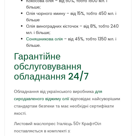
Кокосова олія – від 50%, тобто 1500 мл. і
більше;
Олія чорного кмину – від 15%, тобто 450 мл. і
більше
Олія виноградних кісточок – від 8%, тобто 240
мл. і більше;
Соняшникова олія
– від 45%, тобто 1350 мл. і
більше.
Гарантійне
обслуговування
обладнання 24/7
Обладнання від українського виробника
для
сиродавленого віджиму олії
відповідає найсуворішим
стандартам безпеки та має необхідні сертифікати
якості.
Листовий маслопрес Італієць 50т КрафтОіл
поставляється в комплекті з: