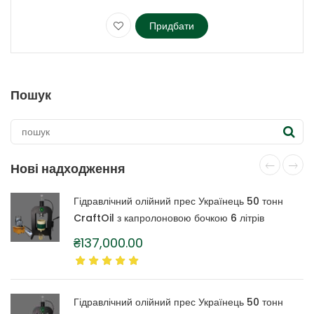
Придбати
Цей
товар
має
кілька
Пошук
варіантів.
Параметри
можна
вибрати
на
Нові надходження
сторінці
товару
Гідравлічний олійний прес Українець 50 тонн
CraftOil з капролоновою бочкою 6 літрів
₴
137,000.00
Гідравлічний олійний прес Українець 50 тонн