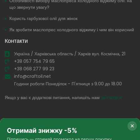
Особливості вибору маслопреса холодного віджиму олії: на
що звернути увагу?
Користь гарбузової олії для жінок
Як зробити маслопрес холодного віджиму і чим він корисний
Контакти
Україна / Харківська область / Харків вул. Космічна, 21
+38 057 754 79 65
+38 068 277 99 23
info@craftoil.net
Години роботи Понеділок - П'ятниця з 9.00 до 18.00
Якщо у вас є додаткові питання, напишіть нам
зв'язатися
✕
Отримай знижку -5%
Підпишись — отримай промокод на першу покупку