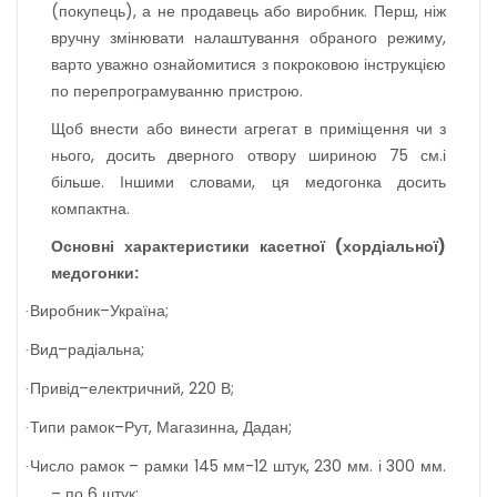
(покупець), а не продавець або виробник. Перш, ніж
вручну змінювати налаштування обраного режиму,
варто уважно ознайомитися з покроковою інструкцією
по перепрограмуванню пристрою.
Щоб внести або винести агрегат в приміщення
чи
з
нього, досить дверного отвору шириною 75 см.і
більше. Іншими словами, ця медогонка досить
компактна.
Основні характеристики касетної (хордіальної)
медогонки:
Виробник–Україна;
·
Вид–радіальна;
·
Привід–електричний, 220 В;
·
Типи рамок–Рут,
М
агазинна, Дадан;
·
Число рамок – рамки 145 мм-12 штук, 230 мм. і 300 мм.
·
– по 6 штук;