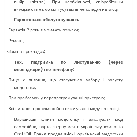
вибір клієнта). При необхідності, співробітники
виїжджають на об’єкт і усувають неполадки на місці.
Гарантоване обслуговування:
Гарантія 2 роки з моменту покупки;
·
Ремонт;
·
Заміна прокладок;
·
Т
е
х. підтримка по листуванню (через
месенджери) і по телефону:
Якщо є питання, що стосуються вибору і запуску
·
медогонки;
При
проблемах у
перепрограмуванні пристрою;
·
Всі питання про самостійне викачуванні меду на пасіці;
·
Вирішивши купити медогонку і викачувати мед
самостійно, варто звернутися в українську компанію
CraftOil. Бренд продає якісні, оригінальні медогонки