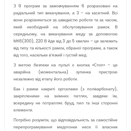
З 9 програм за замовчуванням 6 розраховані на
радіальний тип викачування, а 3 – на касетний. Всі
вони розрізняються за швидкістю роботи
та
за часом,
який необхідний на обслуговування рамок. В
середньому, на викачування меду за допомогою
МК6(300), 220 В йде від 3 до 5 хвилин – це залежить
від типу
та кількості
рамок, обраної програми, а також
від того, наскільки в’язкий і густий мед.
З метою безпеки на пульті є кнопка
«
Стоп
»
– це
аварійна (моментальна) зупинка пристрою
незалежно від етапу його роботи.
Бак і рамки накриті оргсклами (з полікарбонату),
закріпленими на знімних петлях, завдяки їм,
всередину не потрапляє бруд, пил та інші сторонні
елементи.
Потрібно розуміти, що відповідальність за самостійне
перепрограмування медогонки несе її власник