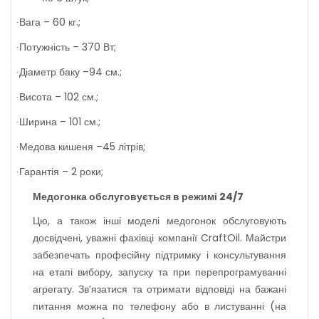
Вага – 60 кг.;
·
Потужність – 370 Вт;
·
Діаметр ба
ку
–94
см
.;
·
Висота – 102 см.;
·
Ширина – 101 см.;
·
Медов
а
кишен
я
–45 літрів;
·
Гарантія – 2 роки;
·
Медогонка обслуговується в режимі 24/7
Цю, а також інші моделі медогонок обслуговують
досвідчені, уважні фахівці компанії CraftOil. Майстри
забезпечать професійну підтримку і консультування
на етапі вибору, запуску
та при
перепрограмуванн
і
агрегату. Зв’язатися
та
отримати відповіді на бажані
питання можна по телефону або в листуванні (на