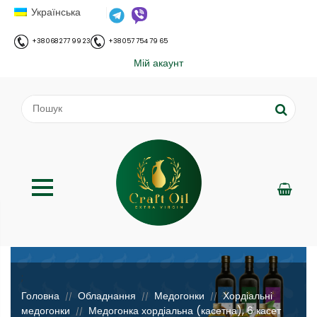
Українська
+38 068 277 99 23
+38 057 754 79 65
Мій акаунт
;
Головна
Обладнання
Медогонки
Хордіальні
//
//
//
медогонки
Медогонка хордіальна (касетна), 6 касет
//