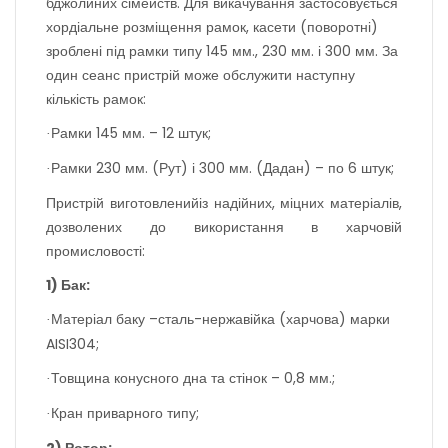
бджолиних сімейств. Для викачування застосовується
хордіальне розміщення рамок, касети (поворотні)
зроблені під рамки типу 145 мм., 230 мм. і 300 мм.
З
а
один сеанс пристрій може обслужити наступн
у
кількість
рамок:
Рамки 145 мм. – 12 штук;
·
Рамки 230 мм. (Рут) і 300 мм. (Дадан) – по 6 штук;
·
Пристрій ви
готовлений
і
з надійних, міцних матеріалів,
дозволених до використання в харчовій
промисловості:
1) Бак:
Матеріал бак
у
–сталь-нержаві
йка
(харчова) марки
·
AISI304;
Товщина конусного дна
та
стінок – 0,8 мм.;
·
Кран приварного типу;
·
2) Ротор: