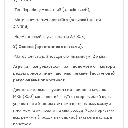
Тип барабан
у
–касетний (хордіальний);
·
Матеріал–сталь-нержаві
йка
(харчова) марки
·
AISI304;
Вал–сталевий кругляк марки AISI304;
·
3) Основа (хрестовина з ніжками):
Матеріал–сталь 3 товщиною, як мінімум, 2,5 мм.;
·
Агрегат запускається за допомогою мотора
редукторного типу, що має плавне (поступове)
регулювання оборотності.
Для максимально зручного використання модель
МК6 (300) має простий, інтуїтивно зрозумілий пульт
управління з 9 автоматичними програмами, кожну з
яких можна змінювати на свій розсуд. Характеристики
всіх режимів (продуктивність, час) вказані в паспорті
пристрою.