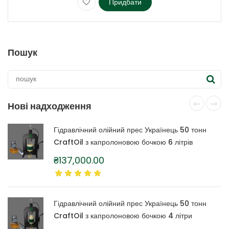
Придбати
Цей
товар
має
кілька
Пошук
варіантів.
Параметри
можна
вибрати
на
Нові надходження
сторінці
товару
Гідравлічний олійний прес Українець 50 тонн
CraftOil з капролоновою бочкою 6 літрів
₴
137,000.00
Гідравлічний олійний прес Українець 50 тонн
CraftOil з капролоновою бочкою 4 літри