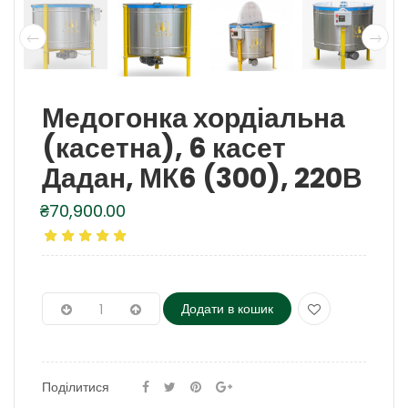
Медогонка хордіальна
(касетна), 6 касет
Дадан, МК6 (300), 220В
₴
70,900.00
Додати в кошик
Поділитися