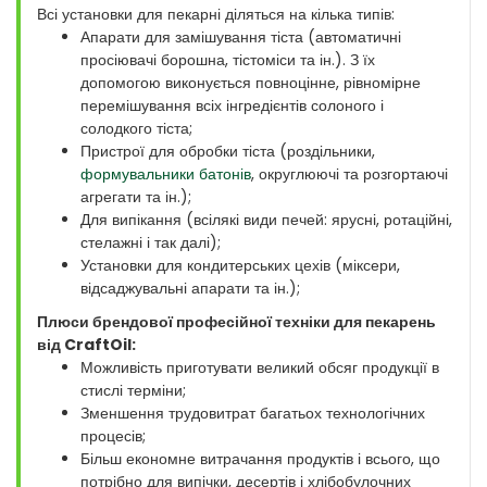
Всі установки для пекарні діляться на кілька типів:
Апарати для замішування тіста (автоматичні
просіювачі борошна, тістоміси та ін.). З їх
допомогою виконується повноцінне, рівномірне
перемішування всіх інгредієнтів солоного і
солодкого тіста;
Пристрої для обробки тіста (роздільники,
формувальники батонів
, округлюючі та розгортаючі
агрегати та ін.);
Для випікання (всілякі види печей: ярусні, ротаційні,
стелажні і так далі);
Установки для кондитерських цехів (міксери,
відсаджувальні апарати та ін.);
Плюси брендової професійної техніки для пекарень
від CraftOil:
Можливість приготувати великий обсяг продукції в
стислі терміни;
Зменшення трудовитрат багатьох технологічних
процесів;
Більш економне витрачання продуктів і всього, що
потрібно для випічки, десертів і хлібобулочних