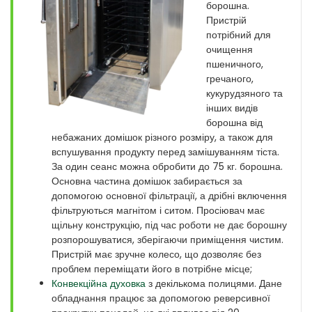
борошна.
Пристрій
потрібний для
очищення
пшеничного,
гречаного,
кукурудзяного та
інших видів
борошна від
небажаних домішок різного розміру, а також для
вспушування продукту перед замішуванням тіста.
За один сеанс можна обробити до 75 кг. борошна.
Основна частина домішок забирається за
допомогою основної фільтрації, а дрібні включення
фільтруються магнітом і ситом. Просіювач має
щільну конструкцію, під час роботи не дає борошну
розпорошуватися, зберігаючи приміщення чистим.
Пристрій має зручне колесо, що дозволяє без
проблем переміщати його в потрібне місце;
Конвекційна духовка
з декількома полицями. Дане
обладнання працює за допомогою реверсивної