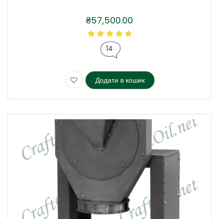
₴
57,500.00
14
Додати в кошик