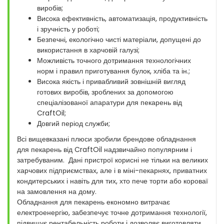
виробів;
Висока ефективність, автоматизація, продуктивність
і зручність у роботі;
Безпечні, екологічно чисті матеріали, допущені до
використання в харчовій галузі;
Можливість точного дотримання технологічних
норм і правил приготування булок, хліба та ін.;
Висока якість і привабливий зовнішній вигляд
готових виробів, зроблених за допомогою
спеціалізованої апаратури для пекарень від
CraftOil;
Довгий період служби;
Всі вищевказані плюси зробили брендове обладнання
для пекарень від CraftOil надзвичайно популярним і
затребуваним. Дані пристрої корисні не тільки на великих
харчових підприємствах, але і в міні-пекарнях, приватних
кондитерських і навіть для тих, хто пече торти або короваї
на замовлення на дому.
Обладнання для пекарень економно витрачає
електроенергію, забезпечує точне дотримання технології,
підвищує рентабельність роботи і дозволяє виготовляти