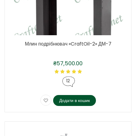
Млин подрібнювач «CraftOil-2» ДМ-7
₴
57,500.00
12
Додати в кошик