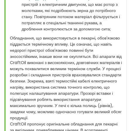
пристрій з електричним двигуном, що має ротор з
молотками, які подрібнюють зерна до потрібного
стану. Повітряним потоком матеріал фільтрується і
потрапляє в спеціальні тканинні рукава, а
дроблення контролюється за допомогою сита;
Обладнання, що використовується в пекарні, обов’язково
піддається термічному впливу. Це означає, що навіть
недорогі пристрої обов’язково повинні бути
зносостійкими, інакше вони не окупляться. Всі апарати від
CraftOil виконані з високоякісних, довговічних матеріалів і
можуть похвалитися великим терміном служби. У процесі
розробки і складання пристроїв враховувалися стандарти
безпеки. Зокрема, взяті термостійкі кабелі електричного
нагріву, використана система точного контролю, що
полегшує налаштування апаратури. Прозорі вставки і
підсвічування роблять використання апаратури
максимально зручним. У печі є кілька полиць (рівнів),
завдяки чому, можливо одночасно готувати великий обсяг
продукції.
CraftOil пропонує оригінальне обладнання для пекарні
за вигідними, привабливими цінами. В асортименті