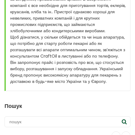
компанії є все необхідне для приготування тортів, еклерів,
круасанів, хліба та ін.. Пристрої однаково хороші для
невеликих, приватних компаній і для крупних
промислових підприємств, що займаються
хлібобулочними або кондитерськими виробами.
Щоб дізнатися, у скільки обійдеться та чи інша апаратура,
що потрібно для старту роботи пекарні або як
розташувати всі апарати оптимальним чином, зв’яжіться з
консультантом CraftOil в листуванні або по телефону.
Він запропонує прайс і розповість про все, що стосується
вибору, розташування і запуску обладнання. Український
бренд пропонує високоякісну апаратуру для пекарень з
доставкою в будь-яке місто України та у Європу.
Пошук