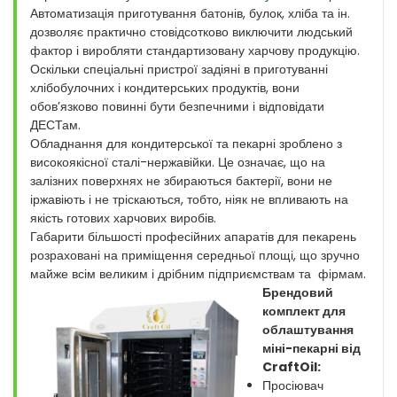
Автоматизація приготування батонів, булок, хліба та ін.
дозволяє практично стовідсотково виключити людський
фактор і виробляти стандартизовану харчову продукцію.
Оскільки спеціальні пристрої задіяні в приготуванні
хлібобулочних і кондитерських продуктів, вони
обов’язково повинні бути безпечними і відповідати
ДЕСТам.
Обладнання для кондитерської та пекарні зроблено з
високоякісної сталі-нержавійки. Це означає, що на
залізних поверхнях не збираються бактерії, вони не
іржавіють і не тріскаються, тобто, ніяк не впливають на
якість готових харчових виробів.
Габарити більшості професійних апаратів для пекарень
розраховані на приміщення середньої площі, що зручно
майже всім великим і дрібним підприємствам та фірмам.
Брендовий
комплект для
облаштування
міні-пекарні від
CraftOil:
Просіювач