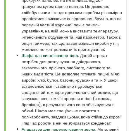
прокрутки панелей, на які впливає під 20-
градусним кутом гаряче повітря. Це дозволяє
хлібобулочним і кондитерським виробам рівномірно
пропікатися і виключає їх підгоряння. Зручно, що на
передній частині жарочної печі є панель
управління, на якій можна виставити температуру,
інтенсивність обдування та інші параметри. Також є
опція таймера, так що, завантаживши вироби у піч,
можливо не контролювати їх приготування;
Шафа для вистоювання тіста
. Даний агрегат
потрібен для розпушування дріжджового,
заквасочного, прісного, здобного, листового та
інших видів тіста. Це дозволяє готувати пишні, м’які
вироби: хліб, булки, батони, круасани та ін У шафі
встановлюється і стабільно підтримується
спеціальний температурно-вологісний режим, що
запускає певні хімічні процеси в тісті (зокрема,
бродіння), в результаті чого воно збільшується в
об’ємі. Шафа має спеціальне покриття з
полікарбонату, завдяки цьому, вона стійкв до корозії
і під час роботи в ній не збирається конденсат;
Апаратура для перемелювання зерна
. Металевий