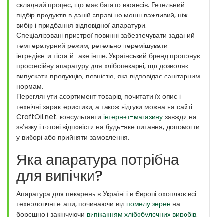
складний процес, що має багато нюансів. Ретельний
підбір продуктів в даній справі не менш важливий, ніж
вибір і придбання відповідної апаратури.
Спеціалізовані пристрої повинні забезпечувати заданий
температурний режим, ретельно перемішувати
інгредієнти тіста й таке інше. Український бренд пропонує
професійну апаратуру для хлібопекарні, що дозволяє
випускати продукцію, повністю, яка відповідає санітарним
нормам.
Переглянути асортимент товарів, почитати їх опис і
технічні характеристики, а також відгуки можна на сайті
CraftOil.net. консультанти
інтернет-магазину
завжди на
зв’язку і готові відповісти на будь-яке питання, допомогти
у виборі або прийняти замовлення.
Яка апаратура потрібна
для випічки?
Апаратура для пекарень в Україні і в Європі охоплює всі
технологічні етапи, починаючи від
помелу зерен
на
борошно і закінчуючи
випіканням хлібобулочних виробів
.