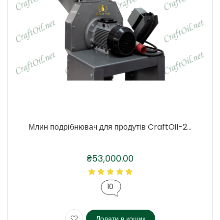
Млин подрібнювач для продутів CraftOil-2...
₴
53,000.00
10
Додати в кошик