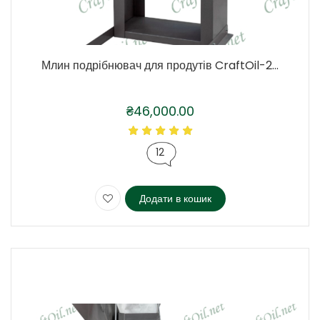
Млин подрібнювач для продутів CraftOil-2...
₴
46,000.00
12
Додати в кошик