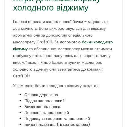
холодного віджиму
Головні переваги капролонової бочки – міцність та
довговічність. Вона використовується для віджиму
ароматної олії за допомогою спеціального
маслопресу CraftOil. За допомогою
бочки холодного
віджиму
та обладнання маслопресу можна отримати
гарбузову олію, конопляну олію, олію чорного кмину
високої якості. Якщо бажаєте купити маслопрес
холодного віджиму олії, звертайтесь до компанії
CraftOil!
У комплект бочки холодного віджиму входять:
Основа дерев’яна
Піддон капролоновий
Бочка капролонова
Поршень капролоновий
Подовжувач поршня капролоновий
Бочка гільзована (гільза металева)