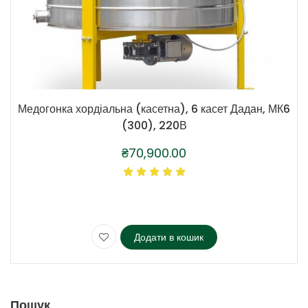
Медогонка хордіальна (касетна), 6 касет Дадан, МК6
(300), 220В
₴
70,900.00
Додати в кошик
Пошук