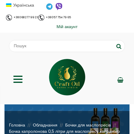
Українська
+38 068 277 99 23
+38 057 754 79 65
Мій акаунт
;
Головна
Обладнання
Бочки для маслопресів
//
//
//
Бочка капролонова 0,5 літри для маслопресу холодного