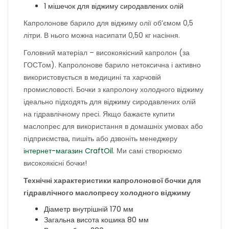
1 мішечок для віджиму сиродавлених олій
Капролонове барило для віджиму олії об’ємом 0,5
літри. В нього можна насипати 0,50 кг насіння.
Головний матеріал – високоякісний капролон (за
ГОСТом). Капролонове барило нетоксична і активно
використовується в медицині та харчовій
промисловості. Бочки з капролону холодного віджиму
ідеально підходять для віджиму сиродавлених олій
на гідравлічному пресі. Якщо бажаєте купити
маслопрес для використання в домашніх умовах або
підприємства, пишіть або дзвоніть менеджеру
інтернет-магазин CraftOil
. Ми самі створюємо
високоякісні бочки!
Технічні характеристики капролонової бочки для
гідравлічного маслопресу холодного віджиму
Діаметр внутрішній 170 мм
Загальна висота кошика 80 мм