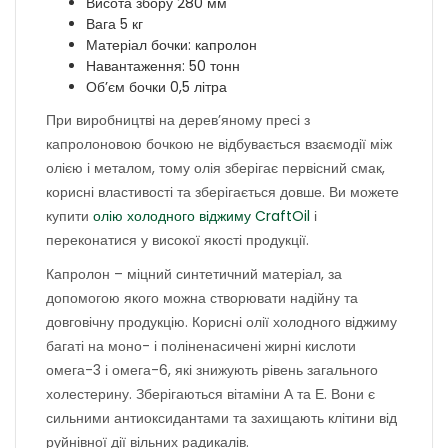
Висота збору 280 мм
Вага 5 кг
Матеріал бочки: капролон
Навантаження: 50 тонн
Об’єм бочки 0,5 літра
При виробництві на дерев’яному пресі з
капролоновою бочкою не відбувається взаємодії між
олією і металом, тому олія зберігає первісний смак,
корисні властивості та зберігається довше. Ви можете
купити
олію холодного віджиму CraftOil
і
переконатися у високої якості продукції.
Капролон – міцний синтетичний матеріал, за
допомогою якого можна створювати надійну та
довговічну продукцію. Корисні олії холодного віджиму
багаті на моно- і поліненасичені жирні кислоти
омега-3 і омега-6, які знижують рівень загального
холестерину. Зберігаються вітаміни А та Е. Вони є
сильними антиоксидантами та захищають клітини від
руйнівної дії вільних радикалів.