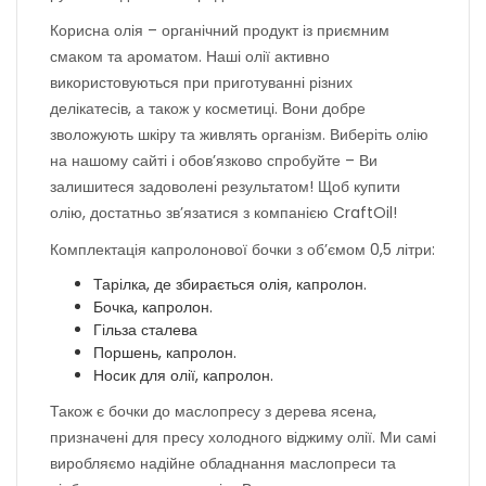
Корисна олія – органічний продукт із приємним
смаком та ароматом. Наші олії активно
використовуються при приготуванні різних
делікатесів, а також у косметиці. Вони добре
зволожують шкіру та живлять організм. Виберіть олію
на нашому сайті і обов’язково спробуйте – Ви
залишитеся задоволені результатом! Щоб купити
олію, достатньо зв’язатися з компанією CraftOil!
Комплектація капролонової бочки з об’ємом 0,5 літри:
Тарілка, де збирається олія, капролон.
Бочка, капролон.
Гільза сталева
Поршень, капролон.
Носик для олії, капролон.
Також є бочки до маслопресу з дерева ясена,
призначені для пресу холодного віджиму олії. Ми самі
виробляємо надійне обладнання маслопреси та