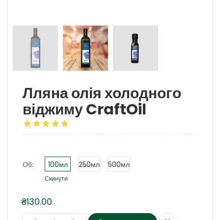
Лляна олія холодного
віджиму CraftOil
Об:
100мл
250мл
500мл
Скинути
₴
130.00