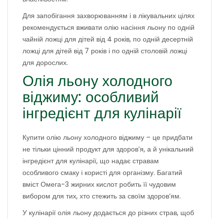
Для запобігання захворюванням і в лікувальних цілях
рекомендується вживати олію насіння льону по одній
чайній ложці для дітей від 4 років, по одній десертній
ложці для дітей від 7 років і по одній столовій ложці
для дорослих.
Олія льону холодного
віджиму: особливий
інгредієнт для кулінарії
Купити олію льону холодного віджиму – це придбати
не тільки цінний продукт для здоров’я, а й унікальний
інгредієнт для кулінарії, що надає стравам
особливого смаку і користі для організму. Багатий
вміст Омега-3 жирних кислот робить її чудовим
вибором для тих, хто стежить за своїм здоров’ям.
У кулінарії олія льону додається до різних страв, щоб