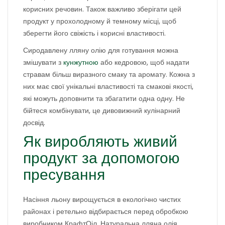
корисних речовин. Також важливо зберігати цей
продукт у прохолодному й темному місці, щоб
зберегти його свіжість і корисні властивості.
Сиродавлену лляну олію для готування можна
змішувати з
кунжутною
або кедровою, щоб надати
стравам більш виразного смаку та аромату. Кожна з
них має свої унікальні властивості та смакові якості,
які можуть доповнити та збагатити одна одну. Не
бійтеся комбінувати, це дивовижний кулінарний
досвід.
Як виробляють живий
продукт за допомогою
пресування
Насіння льону вирощується в екологічно чистих
районах і ретельно відбирається перед обробкою
виробником КрафтОіл. Натуральна лляна олія