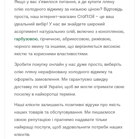
Якщо у вас з’явилося питання, а де купити лляну
олію холодного віджиму за низькою ціною? Відповідь
проста, наш інтернет-магазин CraftOil – це ваш
ідеальний вибір! У нас ви знайдете широкий
асортимент натуральних олій, включно з конопляною,
гарбузовою
, гірчичною, абрикосовою, рижієвою,
чорного кмину та іншими, що вирізняються високою
якістю та корисними властивостями.
Зробити покупку онлайн у нас дуже просто, виберіть
олію лляну нерафіновану холодного віджиму та
оформіть замовлення. Ми гарантуємо швидку
доставку по всій Україні, щоб ви могли отримати свою
посилку в найкоротші терміни.
Наші клієнти залишають позитивні відгуки про якість
наших товарів та обслуговування. Ми пишаємося
своєю репутацією і прагнемо надавати тільки
найкращі послуги, щоб задовольнити потреби наших
клієнтів.