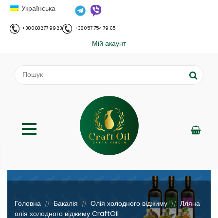
Українська
+38 068 277 99 23
+38 057 754 79 65
Мій акаунт
;
Головна
Бакалія
Олія холодного віджиму
Лляна
//
//
//
олія холодного віджиму CraftOil