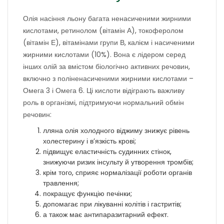
Олія насіння льону багата ненасиченими жирними
кислотами, ретинолом (вітамін А), токоферолом
(вітамін Е), вітамінами групи В, калієм і насиченими
жирними кислотами (10%). Вона є лідером серед
інших олій за вмістом біологічно активних речовин,
включно з поліненасиченими жирними кислотами –
Омега 3 і Омега 6. Ці кислоти відіграють важливу
роль в організмі, підтримуючи нормальний обмін
речовин:
лляна олія холодного віджиму знижує рівень
холестерину і в’язкість крові;
підвищує еластичність судинних стінок,
знижуючи ризик інсульту й утворення тромбів;
крім того, сприяє нормалізації роботи органів
травлення;
покращує функцію печінки;
допомагає при лікуванні колітів і гастритів;
а також має антипаразитарний ефект.