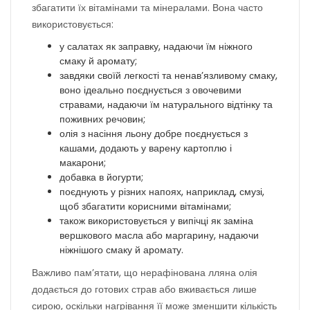
збагатити їх вітамінами та мінералами. Вона часто
використовується:
у салатах як заправку, надаючи їм ніжного
смаку й аромату;
завдяки своїй легкості та ненав’язливому смаку,
воно ідеально поєднується з овочевими
стравами, надаючи їм натурального відтінку та
поживних речовин;
олія з насіння льону добре поєднується з
кашами, додають у варену картоплю і
макарони;
добавка в йогурти;
поєднують у різних напоях, наприклад, смузі,
щоб збагатити корисними вітамінами;
також використовується у випічці як заміна
вершкового масла або маргарину, надаючи
ніжнішого смаку й аромату.
Важливо пам’ятати, що нерафінована лляна олія
додається до готових страв або вживається лише
сирою, оскільки нагрівання її може зменшити кількість