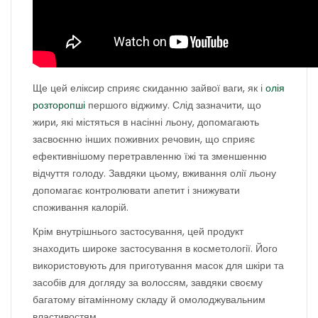
Ще цей еліксир сприяє скиданню зайвої ваги, як і
олія
розторопші
першого віджиму. Слід зазначити, що
жири, які містяться в насінні льону, допомагають
засвоєнню інших поживних речовин, що сприяє
ефективнішому перетравленню їжі та зменшенню
відчуття голоду. Завдяки цьому, вживання олії льону
допомагає контролювати апетит і знижувати
споживання калорій.
Крім внутрішнього застосування, цей продукт
знаходить широке застосування в косметології. Його
використовують для приготування масок для шкіри та
засобів для догляду за волоссям, завдяки своєму
багатому вітамінному складу й омолоджувальним
властивостям.