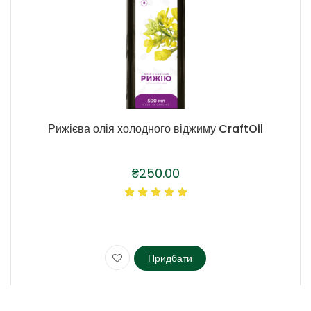
Рижієва олія холодного віджиму CraftOil
₴
250.00
Придбати
Цей
товар
має