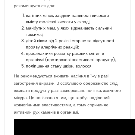
рекомендується для:
вагітних жінок, завдяки наявності високого
вмісту фолієвої кислоти у складі;
майбутніх мам, у яких відзначають сильний
токсикоз;
дітей віком від 2 років і старше за відсутності
прояву алергічних реакцій;
профілактики розвитку ракових клітин в
організмі (протиракові властивості продукту);
поліпшення стану шкіри, волосся.
Не рекомендується вживати насіння в їжу в разі
загострення виразки. З особливою обережністю слід
вживати продукт у разі захворювань печінки, жовчного
міхура. Це пов’язано з тим, що гарбуз наділений
жовчогінними властивостями, а тому спричиняє
активний рух каменів в організмі.