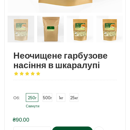
Неочищене гарбузове
насіння в шкаралупі
Об:
250г
500г
1кг
25кг
Скинути
₴
90.00