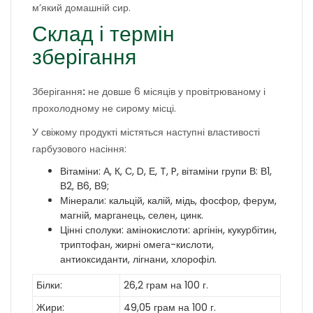
м’який домашній сир.
Склад і термін
зберігання
Зберігання
:
не довше 6 місяців у провітрюваному і
прохолодному не сирому місці.
У свіжому продукті містяться наступні властивості
гарбузового насіння:
Вітаміни: А, К, С, D, Е, T, P, вітаміни групи В: В1,
В2, В6, В9;
Мінерали: кальцій, калій, мідь, фосфор, ферум,
магній, марганець, селен, цинк.
Цінні сполуки: амінокислоти: аргінін, кукурбітин,
триптофан, жирні омега-кислоти,
антиоксиданти, лігнани, хлорофіл.
Білки:
26,2 грам на 100 г.
Жири:
49,05 грам на 100 г.