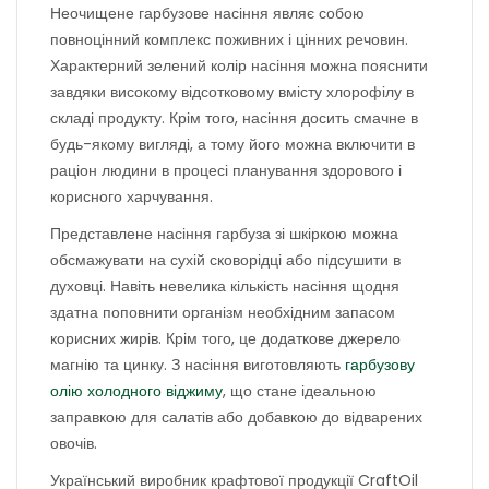
Неочищене гарбузове насіння являє собою
повноцінний комплекс поживних і цінних речовин.
Характерний зелений колір насіння можна пояснити
завдяки високому відсотковому вмісту хлорофілу в
складі продукту. Крім того, насіння досить смачне в
будь-якому вигляді, а тому його можна включити в
раціон людини в процесі планування здорового і
корисного харчування.
Представлене насіння гарбуза зі шкіркою можна
обсмажувати на сухій сковорідці або підсушити в
духовці. Навіть невелика кількість насіння щодня
здатна поповнити організм необхідним запасом
корисних жирів. Крім того, це додаткове джерело
магнію та цинку. З насіння виготовляють
гарбузову
олію холодного віджиму
, що стане ідеальною
заправкою для салатів або добавкою до відварених
овочів.
Український виробник крафтової продукції CraftOil