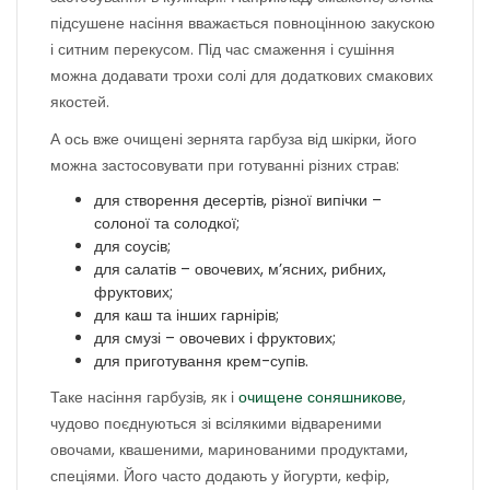
підсушене насіння вважається повноцінною закускою
і ситним перекусом. Під час смаження і сушіння
можна додавати трохи солі для додаткових смакових
якостей.
А ось вже очищені зернята гарбуза від шкірки, його
можна застосовувати при готуванні різних страв:
для створення десертів, різної випічки –
солоної та солодкої;
для соусів;
для салатів – овочевих, м’ясних, рибних,
фруктових;
для каш та інших гарнірів;
для смузі – овочевих і фруктових;
для приготування крем-супів.
Таке насіння гарбузів, як і
очищене соняшникове
,
чудово поєднуються зі всілякими відвареними
овочами, квашеними, маринованими продуктами,
спеціями. Його часто додають у йогурти, кефір,