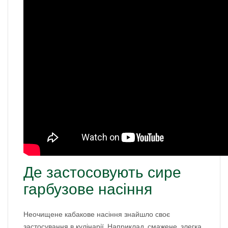
Де застосовують сире
гарбузове насіння
Неочищене кабакове насіння знайшло своє
застосування в кулінарії. Наприклад, смажене, злегка