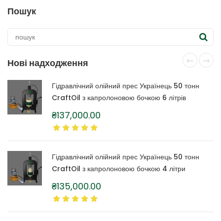
кілька
Пошук
варіантів.
Параметри
можна
вибрати
на
Нові надходження
сторінці
товару
Гідравлічний олійний прес Українець 50 тонн
CraftOil з капролоновою бочкою 6 літрів
₴
137,000.00
Гідравлічний олійний прес Українець 50 тонн
CraftOil з капролоновою бочкою 4 літри
₴
135,000.00