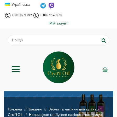
Українська
+38 068 277 99 23
+38 057 754 79 65
Мій акаунт
;
Головна
Бакалія
Зерно та насіння для кулінарії
//
//
CraftOil
Неочищене гарбузове насіння в шкаралупі
//