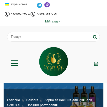
Українська
+38 068 277 99 23
+38 057 754 79 65
Мій акаунт
;
Головна
Бакалія
Зерно та насіння для кулінарії
//
//
CraftOil
Насіння розторопші
//