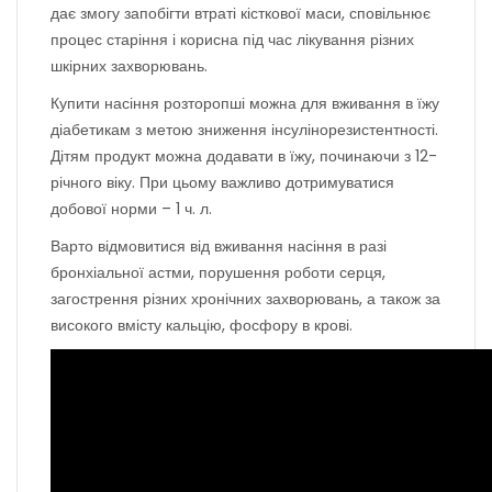
дає змогу запобігти втраті кісткової маси, сповільнює
процес старіння і корисна під час лікування різних
шкірних захворювань.
Купити насіння розторопші можна для вживання в їжу
діабетикам з метою зниження інсулінорезистентності.
Дітям продукт можна додавати в їжу, починаючи з 12-
річного віку. При цьому важливо дотримуватися
добової норми – 1 ч. л.
Варто відмовитися від вживання насіння в разі
бронхіальної астми, порушення роботи серця,
загострення різних хронічних захворювань, а також за
високого вмісту кальцію, фосфору в крові.