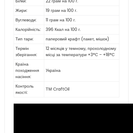
Білки:
22 грам на 100 г.
Жири:
19 грам на 100 г.
Вуглеводи:
11 грам на 100 г.
Калорійність:
396 Ккал на 100 г.
Тип тари:
паперовий крафт (пакет, мішок)
Термін
12 місяців у темному, прохолодному
зберігання:
місці за температури +3°С – +18°С
Країна
походження
Україна
насіння:
Контроль
ТМ CraftOil
якості: