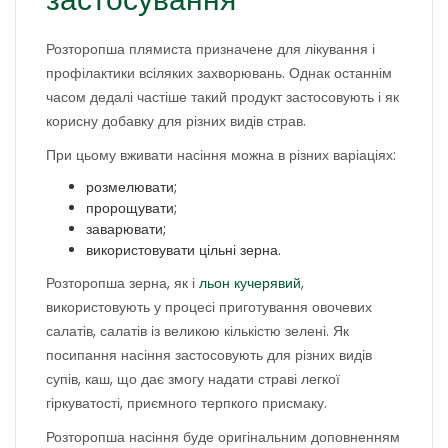
Розторопша плямиста призначене для лікування і
профілактики всіляких захворювань. Однак останнім
часом дедалі частіше такий продукт застосовують і як
корисну добавку для різних видів страв.
При цьому вживати насіння можна в різних варіаціях:
розмелювати;
пророщувати;
заварювати;
використовувати цільні зерна.
Розторопша зерна, як і
льон кучерявий
,
використовують у процесі приготування овочевих
салатів, салатів із великою кількістю зелені. Як
посипання насіння застосовують для різних видів
супів, каш, що дає змогу надати страві легкої
гіркуватості, приємного терпкого присмаку.
Розторопша насіння буде оригінальним доповненням