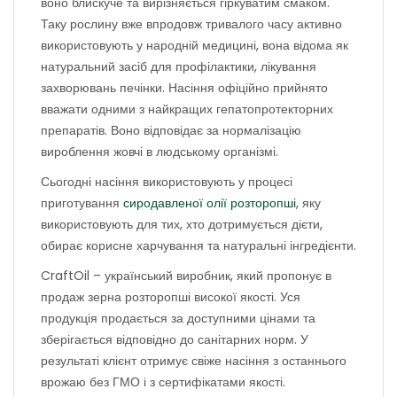
воно блискуче та вирізняється гіркуватим смаком.
Таку рослину вже впродовж тривалого часу активно
використовують у народній медицині, вона відома як
натуральний засіб для профілактики, лікування
захворювань печінки. Насіння офіційно прийнято
вважати одними з найкращих гепатопротекторних
препаратів. Воно відповідає за нормалізацію
вироблення жовчі в людському організмі.
Сьогодні насіння використовують у процесі
приготування
сиродавленої олії розторопші
, яку
використовують для тих, хто дотримується дієти,
обирає корисне харчування та натуральні інгредієнти.
CraftOil – український виробник, який пропонує в
продаж зерна розторопші високої якості. Уся
продукція продається за доступними цінами та
зберігається відповідно до санітарних норм. У
результаті клієнт отримує свіже насіння з останнього
врожаю без ГМО і з сертифікатами якості.