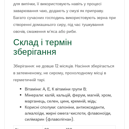
для випічки, її використовують навіть у процесі
заварювання чаю, додають у смузі як приправу.
Багато сучасних господинь використовують зерна при
створенні домашнього сиру, під час тушкування
овочів, смаження м’яса або риби.
Склад і термін
зберігання
Зберігання: не довше 12 місяців. Насіння зберігається
в затемненому, не сирому, прохолодному місці в
герметичній тарі.
Вітаміни: А, Е, К вітаміни групи В;
Мінерали: калій, кальцій, ферум, магній, хром,
марганець, селен, цинк, кремній, мідь;
Корисні сполуки: сапоніни, антиоксиданти,
алкалоїди, жирні омега-кислоти, флавоноїди,
силімарин (флаволігнан).