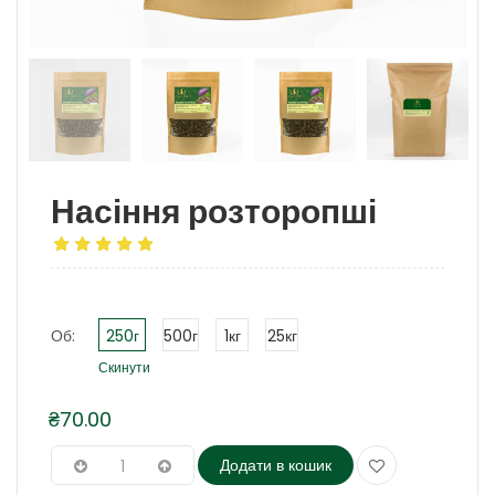
Насіння розторопші
Об:
250г
500г
1кг
25кг
Скинути
₴
70.00
Додати в кошик