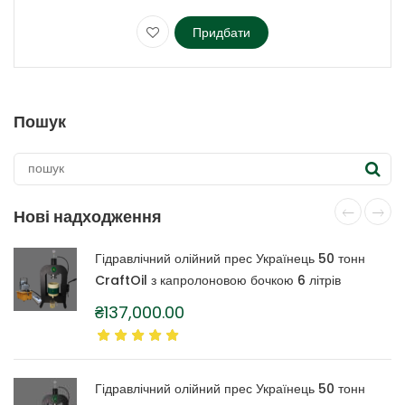
Придбати
Цей
товар
має
кілька
Пошук
варіантів.
Параметри
можна
вибрати
на
Нові надходження
сторінці
товару
Гідравлічний олійний прес Українець 50 тонн
CraftOil з капролоновою бочкою 6 літрів
₴
137,000.00
Гідравлічний олійний прес Українець 50 тонн