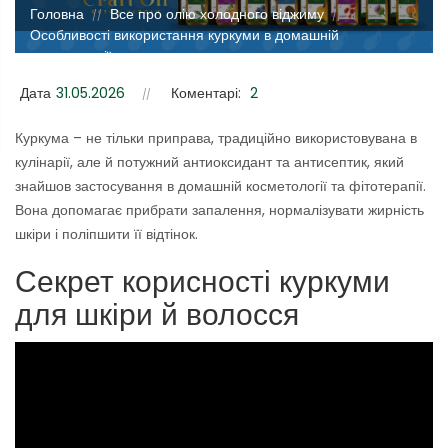
Головна
Все про олію холодного віджиму
//
//
Особливості використання куркуми в домашній
косметології
Дата
31.05.2026
Коментарі:
2
Куркума – не тільки приправа, традиційно використовувана в
кулінарії, але й потужний антиоксидант та антисептик, який
знайшов застосування в домашній косметології та фітотерапії.
Вона допомагає прибрати запалення, нормалізувати жирність
шкіри і поліпшити її відтінок.
Секрет корисності куркуми
для шкіри й волосся