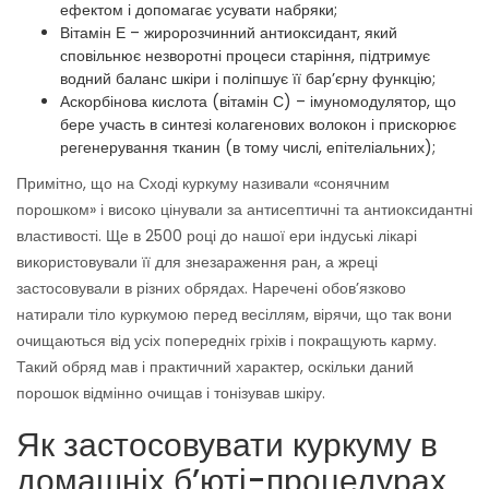
ефектом і допомагає усувати набряки;
Вітамін Е – жиророзчинний антиоксидант, який
сповільнює незворотні процеси старіння, підтримує
водний баланс шкіри і поліпшує її бар’єрну функцію;
Аскорбінова кислота (вітамін С) – імуномодулятор, що
бере участь в синтезі колагенових волокон і прискорює
регенерування тканин (в тому числі, епітеліальних);
Примітно, що на Сході куркуму називали «сонячним
порошком» і високо цінували за антисептичні та антиоксидантні
властивості. Ще в 2500 році до нашої ери індуські лікарі
використовували її для знезараження ран, а жреці
застосовували в різних обрядах. Наречені обов’язково
натирали тіло куркумою перед весіллям, вірячи, що так вони
очищаються від усіх попередніх гріхів і покращують карму.
Такий обряд мав і практичний характер, оскільки даний
порошок відмінно очищав і тонізував шкіру.
Як застосовувати куркуму в
домашніх б’юті-процедурах