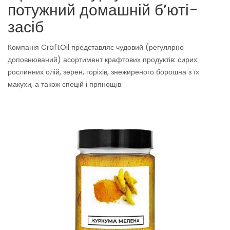
потужний домашній б’юті-
засіб
Компанія CraftOil представляє чудовий (регулярно
доповнюваний) асортимент крафтових продуктів: сирих
рослинних олій, зерен, горіхів, знежиреного борошна з їх
макухи, а також спецій і прянощів.