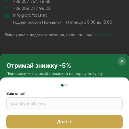
+38 057 754 79 65
+38 068 277 99 23
info@craftoil.net
Години роботи Понеділок - П'ятниця з 9.00 до 18.00
Якщо у вас є додаткові питання, напишіть нам
зв'язатися
✕
Отримай знижку -5%
Підпишись — отримай промокод на першу покупку
Соц. мережі
Ваш email
Методи оплати
Copyright © 2024
Далі →