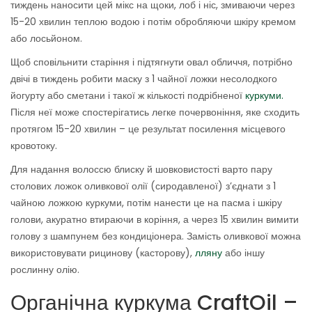
тиждень наносити цей мікс на щоки, лоб і ніс, змиваючи через
15-20 хвилин теплою водою і потім обробляючи шкіру кремом
або лосьйоном.
Щоб сповільнити старіння і підтягнути овал обличчя, потрібно
двічі в тиждень робити маску з 1 чайної ложки несолодкого
йогурту або сметани і такої ж кількості подрібненої
куркуми.
Після неї може спостерігатись легке почервоніння, яке сходить
протягом 15-20 хвилин – це результат посилення місцевого
кровотоку.
Для надання волоссю блиску й шовковистості варто пару
столових ложок оливкової олії (сиродавленої) з’єднати з 1
чайною ложкою куркуми, потім нанести це на пасма і шкіру
голови, акуратно втираючи в коріння, а через 15 хвилин вимити
голову з шампунем без кондиціонера. Замість оливкової можна
використовувати рицинову (касторову),
лляну
або іншу
рослинну олію.
Органічна куркума CraftOil –