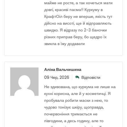
майже не росте, а так хочеться мати
довгі, красиві пасма!! Куркуму в
КрафтОіл беру не вперше, якість тут
дійсно на висоті, ще й відправляють
швидко. Я відразу по 2-3 баночки
різних приправ беру, бо щедро їх
звикла в їжу додавати
Аліна Вальчишина
09 Чер, 2026
Відповісти
Не здивована, що куркума не лише на
кухні корисна, але й у косметичці. Я
пробувала робити маски з нею, то
чудово тонізує шкіру, щоправда,
почервоніння тримається не
півгодини, а десь годину, але то