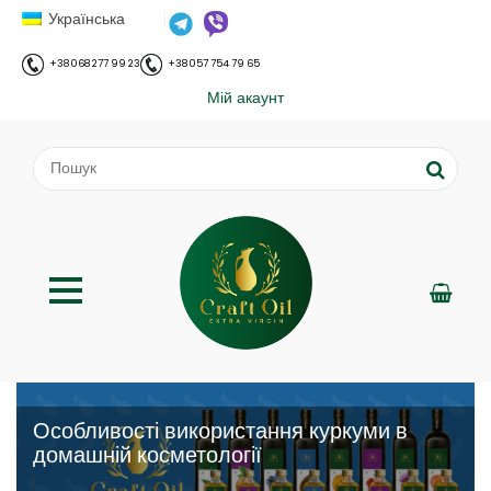
Українська
+38 068 277 99 23
+38 057 754 79 65
Мій акаунт
Особливості використання куркуми в
домашній косметології
;