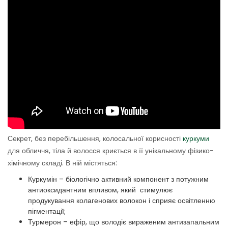
Секрет, без перебільшення, колосальної корисності
куркуми
для обличчя, тіла й волосся криється в її унікальному фізико-
хімічному складі. В ній містяться:
Куркумін – біологічно активний компонент з потужним
антиоксидантним впливом, який стимулює
продукування колагенових волокон і сприяє освітленню
пігментації;
Турмерон – ефір, що володіє вираженим антизапальним