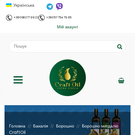
Українська
+38 068 277 99 23
+38 057 754 79 65
Мій акаунт
;
Головна
Бакалія
Борошно
Борошно мигдалю
//
//
//
CraftOil