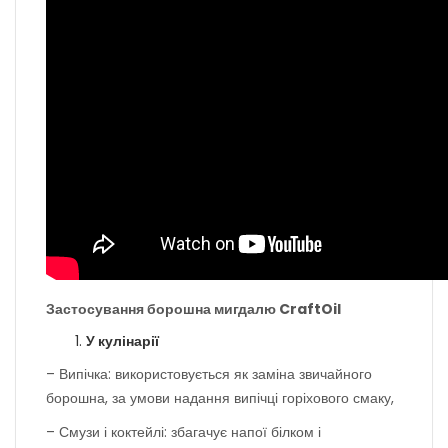
Застосування борошна мигдалю CraftOil
У кулінарії
– Випічка: використовується як заміна звичайного
борошна, за умови надання випічці горіхового смаку,
– Смузи і коктейлі: збагачує напої білком і