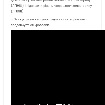
дають змогу знизити рівень «поганого» холестерину
(ЛПНЩ) і підвищити рівень «хорошого» холестерину
(ЛПВЩ),
– Знижує ризик серцево-судинних захворювань і
продовжується кровообіг.