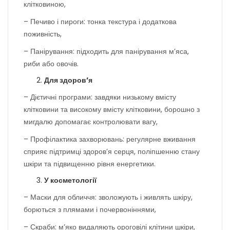
клітковиною,
– Печиво і пироги: тонка текстура і додаткова
поживність,
– Панірування: підходить для панірування м’яса,
риби або овочів.
Для здоров’я
– Дієтичні програми: завдяки низькому вмісту
клітковини та високому вмісту клітковини, борошно з
мигдалю допомагає контролювати вагу,
– Профілактика захворювань: регулярне вживання
сприяє підтримці здоров’я серця, поліпшенню стану
шкіри та підвищенню рівня енергетики.
У косметології
– Маски для обличчя: зволожують і живлять шкіру,
борються з плямами і почервоніннями,
– Скраби: м’яко видаляють ороговілі клітини шкіри,