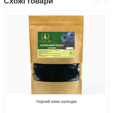
Схожі товари
Чорний кмин калінджі