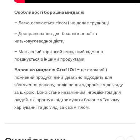
Особливості борошна мигдалю
– Легко освоюється тілом і не долає труднощі,
– Доопрацювання для безглютенової та
низьковуглеводної дієти,
– Має легкий горіховий смак, який відмінно
поєднується з іншими продуктами.
Борошно мигдалю CraftOil
– це смачний і
поживний продукт, який ідеально підходить для
збагачення раціону, поліпшення здоров’я та догляду
за шкірою. Воно стане незамінним інгредієнтом для
людей, які прагнуть підтримувати баланс у їхньому
харчуванні та догляді за своїм тілом.