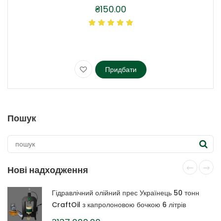
₴
150.00
Придбати
Цей
товар
має
кілька
Пошук
варіантів.
Параметри
можна
вибрати
на
Нові надходження
сторінці
товару
Гідравлічний олійний прес Українець 50 тонн
CraftOil з капролоновою бочкою 6 літрів