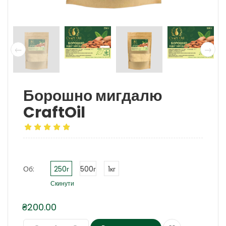
Борошно мигдалю
CraftOil
Об:
250г
500г
1кг
Скинути
₴
200.00