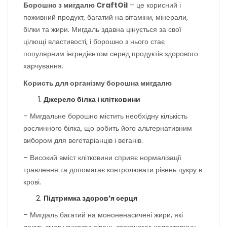
Борошно з мигдалю CraftOil
– це корисний і
поживний продукт, багатий на вітаміни, мінерали,
білки та жири. Мигдаль здавна цінується за свої
цілющі властивості, і борошно з нього стає
популярним інгредієнтом серед продуктів здорового
харчування.
Користь для організму борошна мигдалю
Джерело білка і клітковини
– Мигдальне борошно містить необхідну кількість
рослинного білка, що робить його альтернативним
вибором для вегетаріанців і веганів.
– Високий вміст клітковини сприяє нормалізації
травлення та допомагає контролювати рівень цукру в
крові.
Підтримка здоров’я серця
– Мигдаль багатий на мононенасичені жири, які