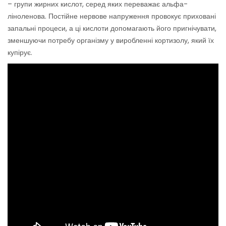
– групи жирних кислот, серед яких переважає альфа-
ліноленова. Постійне нервове напруження провокує приховані
запальні процеси, а ці кислоти допомагають його пригнічувати,
зменшуючи потребу організму у виробленні кортизолу, який їх
купірує.