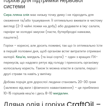
горіхів для підтримки нервової
системи
Сира лляна олія
має низьку точку диму і не підходить для
смаження та/або тушкування. Її оптимально вживати в чистому
вигляді (2-3 чайні ложки на добу) або додавати в їжу: салати,
гарніри чи холодні закуски (пасти, бутербродні намазки,
паштети).
Горіхи – корисні, але досить поживні, так що їх оптимально їсти
в першій половині дня, щоб організм встиг витратити отримані
калорії.
Кеш’ю,
мигдаль (та інші сорти) – один з кращих ПХ-
перекусів, що надовго рятує від голоду і приносить організму
колосальну користь. Також їх можна класти в салати, перші і
другі страви та навіть у випічку.
Добова порція для дорослої людини становить 20-30 грам
(залежно від ваги і фізичного навантаження) – це приблизно
10-15 горішків кеш’ю і десь 8-10
мигдалин.
Лляна олія і горіхи CraftOil –