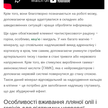
Крім того, вони благотворно позначаються на роботі мозку,
допомагаючи краще адаптуватися в складних або
швидкозмінних ситуацій і краще обробляти інформацію.
Ще один обов’язковий елемент «антистресового» раціону –
горіхи, особливо,
кеш’ю
і мигдаль. У них багато магнію –
мінералу, що сповільнює надлишковий викид адреналіну і
кортизолу в кров, тим самим, допомагаючи уникнути стрибків
артеріального тиску і паніки в стані тривоги або нервового
напруження. Крім того, він стимулює вироблення гамма-
аміномасляної кислоти (ГАМК), яка є нейромедіатором і
допомагає нервовій системі повернутися до стану спокою.
Також даний мінерал відповідальний за надходження кальцію
в клітини – це потрібно для запобігання надлишку глутамату,
що дає збуджуючий ефект.
Особливості вживання лляної олії і