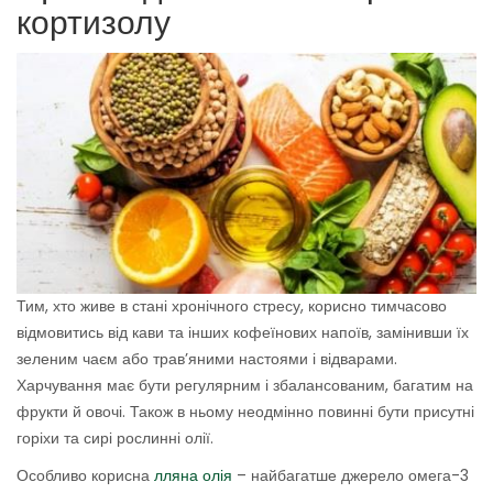
кортизолу
Тим, хто живе в стані хронічного стресу, корисно тимчасово
відмовитись від кави та інших кофеїнових напоїв, замінивши їх
зеленим чаєм або трав’яними настоями і відварами.
Харчування має бути регулярним і збалансованим, багатим на
фрукти й овочі. Також в ньому неодмінно повинні бути присутні
горіхи та сирі рослинні олії.
Особливо корисна
лляна олія
– найбагатше джерело омега-3