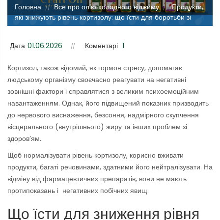
Головна
Все про олію холодного віджиму
Продукти,
//
//
які знижують рівень кортизолу: що їсти для боротьби зі
стресом
Дата
01.06.2026
Коментарі
1
Кортизол, також відомий, як гормон стресу, допомагає
людському організму своєчасно реагувати на негативні
зовнішні фактори і справлятися з великим психоемоційним
навантаженням. Однак, його підвищений показник призводить
до нервового виснаження, безсоння, надмірного скупчення
вісцерального (внутрішнього) жиру та інших проблем зі
здоров’ям.
Щоб нормалізувати рівень кортизолу, корисно вживати
продукти, багаті речовинами, здатними його нейтралізувати. На
відміну від фармацевтичних препаратів, вони не мають
протипоказань і негативних побічних явищ.
Що їсти для зниження рівня