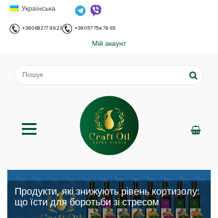
Українська
+38 068 277 99 23
+38 057 754 79 65
Мій акаунт
Продукти, які знижують рівень кортизолу:
що їсти для боротьби зі стресом
;