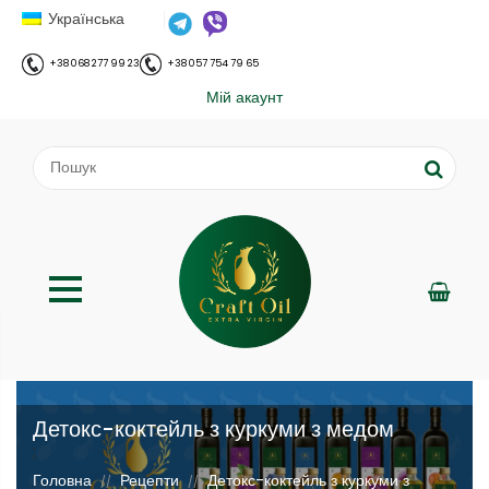
Українська
+38 068 277 99 23
+38 057 754 79 65
Мій акаунт
Детокс-коктейль з куркуми з медом
;
Головна
Рецепти
Детокс-коктейль з куркуми з
//
//