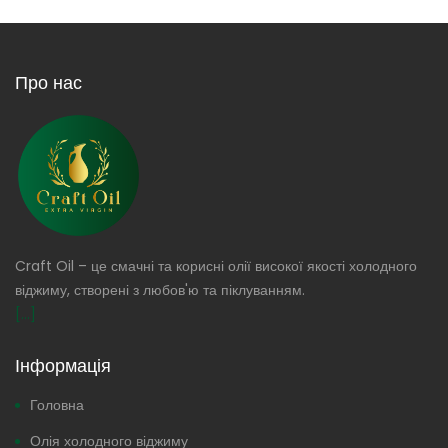
Про нас
Craft Oil – це смачні та корисні олії високої якості холодного
віджиму, створені з любов'ю та піклуванням.
[...]
Інформація
Головна
Олія холодного віджиму