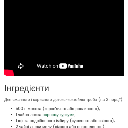
Інгредієнти
Для смачного і корисного детокс-коктейлю треба (на 2 порції):
500 г. молока (коров’ячого або рослинного);
1 чайна ложка
порошку куркуми
;
1 щіпка подрібненого імбиру (сушеного або свіжого);
2 чайні ложки меду (рідкого або розтопленого);