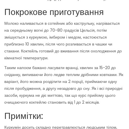
Покрокове приготування
Молоко наливається в сотейник або каструльку, нагрівається
на середньому вогні до 70-80 градусів Цельсія, потім
змішується з куркумою, імбиром і медом, настоюється
приблизно 10 хвилин, після чого розливається в чашки чи
стакани. Коктейль готовий до вживання після охолодження до
кімнатної температури.
Таким напоєм бажано ласувати вранці, хвилин за 15-20 до
сніданку, випиваючи його ледве теплим дрібними ковтками. Як
варіант, його можна розділити на 2 порції, приймаючи одну
після пробудження, а другу незадовго до сну. Як і всі природні
засоби, куркума не діє миттєво, так що курс прийому цього
очищаючого коктейлю становить від 1 до 2 місяців.
Примітки:
Куркумін досить складно перетравлюється людським тілом,