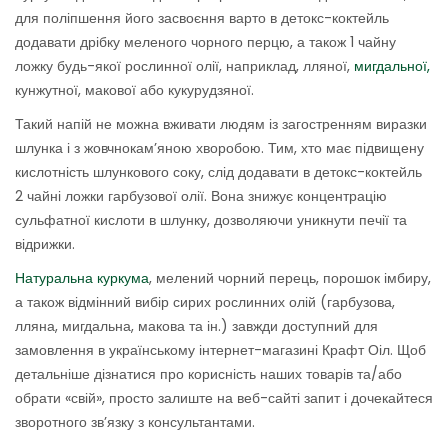
для поліпшення його засвоєння варто в детокс-коктейль
додавати дрібку меленого чорного перцю, а також 1 чайну
ложку будь-якої рослинної олії, наприклад, лляної,
мигдальної,
кунжутної, макової або кукурудзяної.
Такий напій не можна вживати людям із загостренням виразки
шлунка і з жовчнокам’яною хворобою. Тим, хто має підвищену
кислотність шлункового соку, слід додавати в детокс-коктейль
2 чайні ложки гарбузової олії. Вона знижує концентрацію
сульфатної кислоти в шлунку, дозволяючи уникнути печії та
відрижки.
Натуральна куркума
, мелений чорний перець, порошок імбиру,
а також відмінний вибір сирих рослинних олій (гарбузова,
лляна, мигдальна, макова та ін.) завжди доступний для
замовлення в українському інтернет-магазині Крафт Оіл. Щоб
детальніше дізнатися про корисність наших товарів та/або
обрати «свій», просто залиште на веб-сайті запит і дочекайтеся
зворотного зв’язку з консультантами.