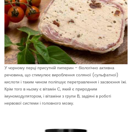
У чорному перці присутній пиперин – біологічно активна
речовина, що стимулює вироблення соляної (сульфатної)
кислоти і таким чином поліпшує перетравлення і засвоєння їжі.
Крім того в ньому є вітамін С, який є природним
імуномодулятором, і вітаміни з групи В, задіяні в роботі
нервової системи і головного мозку.