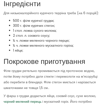
Інгредієнти
Для низькокалорійного курячого терріна треба (на 6 порцій):
500 г. філе курячої грудки;
300 г. філе курячих стегон;
1 стол. ложка сухого молока;
2 стол. л. соєвого соусу;
½ ч. ложки меленого чорного перцю;
½ ч. ложки меленого мускатного горіха;
1 яйце;
Покрокове приготування
Філе грудки ретельно промивається під проточною водою,
потім йому потрібно дати стекти і перемолоти на м’ясорубці
або перебити в блендері. Філе стегон миється і нарізається
шматочками не товще 1,5 см..
У фарш з грудки додається яйце, соєвий соус, сухе молоко,
чорний мелений перець
і мускатний горіх. Його потрібно