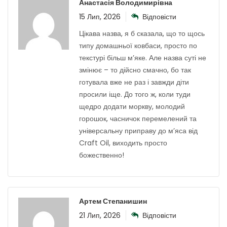
Анастасія Володимирівна
15 Лип, 2026
Відповісти
Цікава назва, я б сказала, що то щось
типу домашньої ковбаси, просто по
текстурі більш м’яке. Але назва суті не
змінює – то дійсно смачно, бо так
готувала вже не раз і завжди діти
просили іще. До того ж, коли туди
щедро додати моркву, молодий
горошок, часничок перемелений та
універсальну приправу до м’яса від
Craft Oil, виходить просто
божественно!
Артем Степанишин
21 Лип, 2026
Відповісти