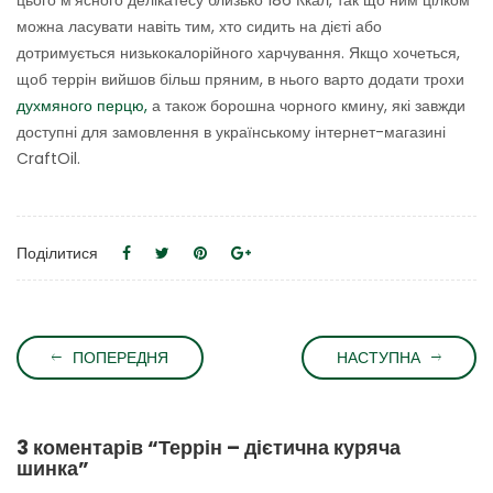
цього м’ясного делікатесу близько 186 Ккал, так що ним цілком
можна ласувати навіть тим, хто сидить на дієті або
дотримується низькокалорійного харчування. Якщо хочеться,
щоб террін вийшов більш пряним, в нього варто додати трохи
духмяного перцю,
а також борошна чорного кмину, які завжди
доступні для замовлення в українському інтернет-магазині
CraftOil.
Поділитися
ПОПЕРЕДНЯ
НАСТУПНА
3 коментарів “
Террін – дієтична куряча
шинка
”