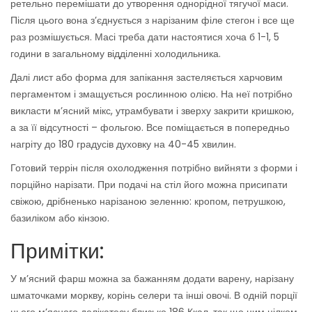
ретельно перемішати до утворення однорідної тягучої маси.
Після цього вона з’єднується з нарізаним філе стегон і все ще
раз розмішується. Масі треба дати настоятися хоча б 1-1, 5
години в загальному відділенні холодильника.
Далі лист або форма для запікання застеляється харчовим
пергаментом і змащується рослинною олією. На неї потрібно
викласти м’ясний мікс, утрамбувати і зверху закрити кришкою,
а за її відсутності – фольгою. Все поміщається в попередньо
нагріту до 180 градусів духовку на 40-45 хвилин.
Готовий террін після охолодження потрібно вийняти з форми і
порційно нарізати. При подачі на стіл його можна присипати
свіжою, дрібненько нарізаною зеленню: кропом, петрушкою,
базиліком або кінзою.
Примітки:
У м’ясний фарш можна за бажанням додати варену, нарізану
шматочками моркву, корінь селери та інші овочі. В одній порції