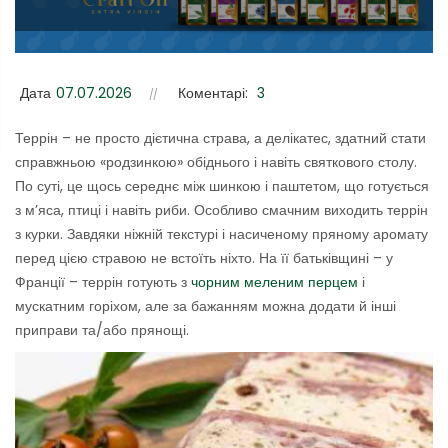
Дата
07.07.2026
Коментарі:
3
Террін – не просто дієтична страва, а делікатес, здатний стати
справжньою «родзинкою» обіднього і навіть святкового столу.
По суті, це щось середнє між шинкою і паштетом, що готується
з м’яса, птиці і навіть риби. Особливо смачним виходить террін
з курки. Завдяки ніжній текстурі і насиченому пряному аромату
перед цією стравою не встоїть ніхто. На її батьківщині – у
Франції – террін готують з
чорним меленим перцем
і
мускатним горіхом, але за бажанням можна додати й інші
приправи та/або прянощі.