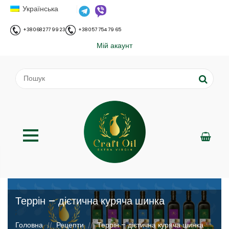
Українська
+38 068 277 99 23
+38 057 754 79 65
Мій акаунт
Террін – дієтична куряча шинка
;
Головна
Рецепти
Террін – дієтична куряча шинка
//
//