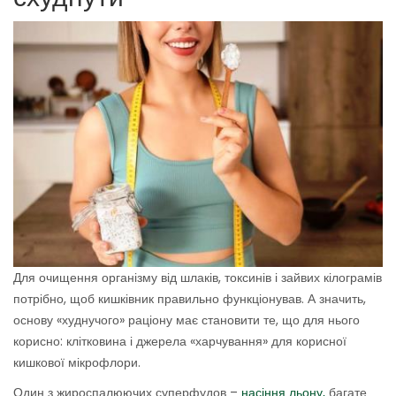
Для очищення організму від шлаків, токсинів і зайвих кілограмів
потрібно, щоб кишківник правильно функціонував. А значить,
основу «худнучого» раціону має становити те, що для нього
корисно: клітковина і джерела «харчування» для корисної
кишкової мікрофлори.
Один з жироспалюючих суперфудов –
насіння льону,
багате