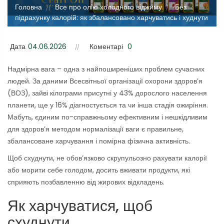
Головна
Все про олію холодного віджиму
Без
//
//
підрахунку калорій: як збалансовано харчуватись і худнути
Дата
04.06.2026
Коментарі
0
Надмірна вага – одна з найпоширеніших проблем сучасних
людей. За даними Всесвітньої організації охорони здоров’я
(ВОЗ), зайві кілограми присутні у 43% дорослого населення
планети, ще у 16% діагностується та чи інша стадія ожиріння.
Мабуть, єдиним по-справжньому ефективним і нешкідливим
для здоров’я методом нормалізації ваги є правильне,
збалансоване харчування і помірна фізична активність.
Щоб схуднути, не обов’язково скрупульозно рахувати калорії
або морити себе голодом, досить вживати продукти, які
сприяють позбавленню від жирових відкладень.
Як харчуватися, щоб
схуднути