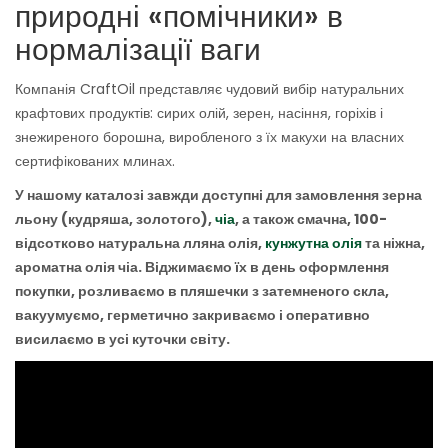
природні «помічники» в
нормалізації ваги
Компанія CraftOil представляє чудовий вибір натуральних
крафтових продуктів: сирих олій, зерен, насіння, горіхів і
знежиреного борошна, виробленого з їх макухи на власних
сертифікованих млинах.
У нашому каталозі завжди доступні для замовлення зерна
льону (кудряша, золотого),
чіа
, а також смачна, 100-
відсотково натуральна лляна олія,
кунжутна олія
та ніжна,
ароматна олія чіа. Віджимаємо їх в день оформлення
покупки, розливаємо в пляшечки з затемненого скла,
вакуумуємо, герметично закриваємо і оперативно
висилаємо в усі куточки світу.