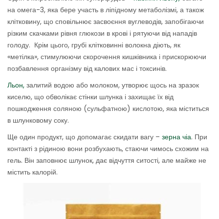
на омега-3, яка бере участь в ліпідному метаболізмі, а також
клітковину, що сповільнює засвоєння вуглеводів, запобігаючи
різким скачками рівня глюкози в крові і рятуючи від нападів
голоду. Крім цього, грубі клітковинні волокна діють, як
«метілка», стимулюючи скорочення кишківника і прискорюючи
позбавлення організму від калових мас і токсинів.
Льон,
залитий водою або молоком, утворює щось на зразок
киселю, що обволікає стінки шлунка і захищає їх від
пошкодження соляною (сульфатною) кислотою, яка міститься
в шлунковому соку.
Ще один продукт, що допомагає скидати вагу –
зерна чіа
. При
контакті з рідиною вони розбухають, стаючи чимось схожим на
гель. Він заповнює шлунок, дає відчуття ситості, але майже не
містить калорій.