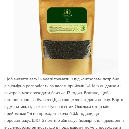
Щоб знизити вагу і надалі тримати її під контролем, потрібно
рівномірно розподіляти за часом прийоми їжі. Між сніданком і
вечерею має проходити близько 12 годин. Бажано, щоб
остання трапеза була за 1,5, а краще за 2 години до сну. Варто
відмовитись від звички «кусочнічати». Оскільки якщо між
прийомами їжі не проходить хоча б 3,5 години, це
перевантажує ШКТ й помітно збільшує ймовірність підвищення
інсулінорезистентності, що в подальшому може спровокувати