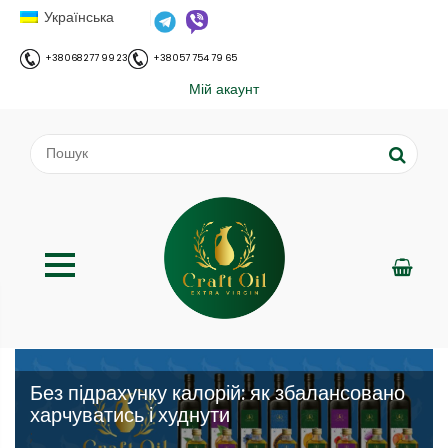
Українська
+38 068 277 99 23
+38 057 754 79 65
Мій акаунт
Без підрахунку калорій: як збалансовано
харчуватись і худнути
;