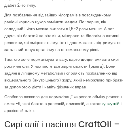
діабет 2-го типу.
Для позбавлення від зайвих кілограмів в повсякденному
раціоні корисно цукор замінити медом. По-перше, він
солодший і його можна вживати в 1,5-2 рази менше. А по-
друге, він багатий на вітаміни, мінерали та біологічно активні
речовини, які зміцнюють імунітет і допомагають підтримувати
загальний тонус організму на оптимальному рівні.
Тим, хто хоче нормалізувати вагу, варто щодня вживати сирі
рослинні олії. У них містяться жирні кислоти (омега). Вони
задіяні в ліпідному метаболізмі і сприяють позбавленню від
вісцерального (внутрішнього) жиру, який неможливо прибрати
за допомогою дієти і навіть фізичних вправ.
Особливо важлива для нормалізації жирового обміну речовин
омега-9, якої багато в рапсовій, оливковій, а також
кунжутній
і
арахісовій оліях.
Сирі олії і насіння CraftOil –