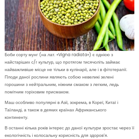
Боби сорту мунг (на лат. «Vigna radiata») є однією з
найстаріших с/г культур, що протягом тисячоліть займає
найважливіше місце не тільки в кулінарії, але і в фітотерапії.
Плоди даної рослини являють собою невеликі зелені
горошини з нейтральним, ніжним смаком з легким, ледь
помітним горіховим присмаком.
Маш особливо популярні в Азії, зокрема, в Кореї, Китаї і
Таїланді, а також в деяких країнах Африканського
континенту.
В останні кілька років інтерес до даної культури зростає через її
екологічність і колосальну корисність для здоров’я.