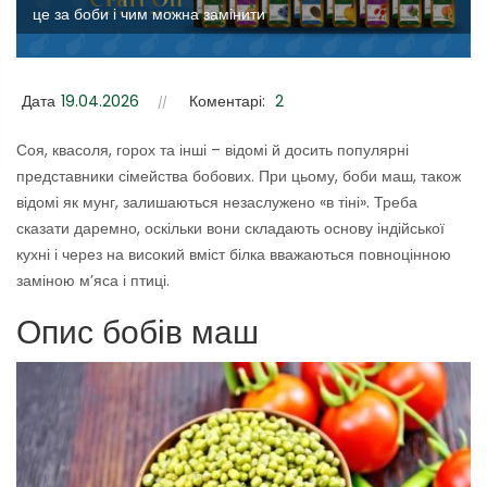
це за боби і чим можна замінити
Дата
19.04.2026
Коментарі:
2
Соя, квасоля, горох та інші – відомі й досить популярні
представники сімейства бобових. При цьому, боби маш, також
відомі як мунг, залишаються незаслужено «в тіні». Треба
сказати даремно, оскільки вони складають основу індійської
кухні і через на високий вміст білка вважаються повноцінною
заміною м’яса і птиці.
Опис бобів маш