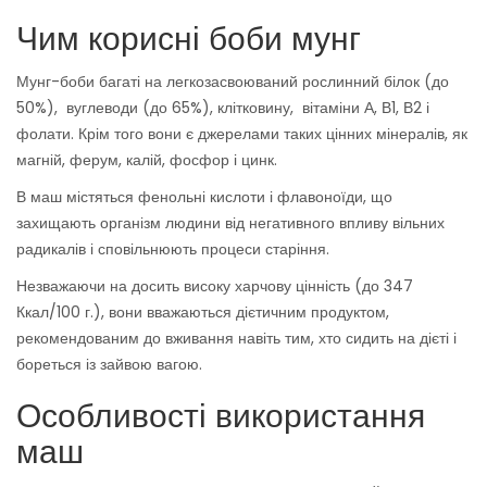
Чим корисні боби мунг
Мунг-боби багаті на легкозасвоюваний рослинний білок (до
50%), вуглеводи (до 65%), клітковину, вітаміни А, В1, В2 і
фолати. Крім того вони є джерелами таких цінних мінералів, як
магній, ферум, калій, фосфор і цинк.
В маш містяться фенольні кислоти і флавоноїди, що
захищають організм людини від негативного впливу вільних
радикалів і сповільнюють процеси старіння.
Незважаючи на досить високу харчову цінність (до 347
Ккал/100 г.), вони вважаються дієтичним продуктом,
рекомендованим до вживання навіть тим, хто сидить на дієті і
бореться із зайвою вагою.
Особливості використання
маш