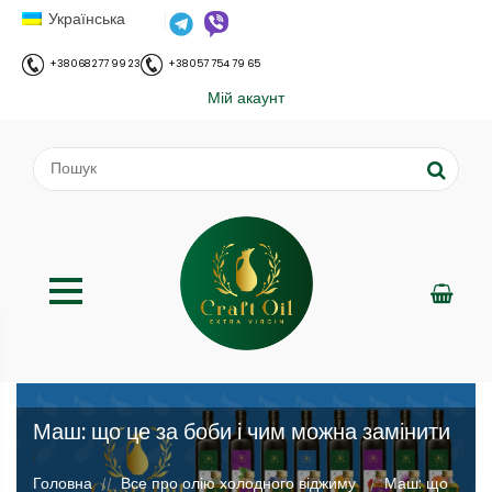
Українська
+38 068 277 99 23
+38 057 754 79 65
Мій акаунт
Маш: що це за боби і чим можна замінити
;
Головна
Все про олію холодного віджиму
Маш: що
//
//