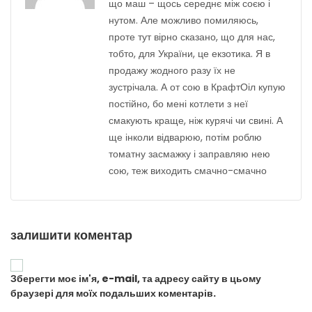
що маш – щось середнє між соєю і
нутом. Але можливо помиляюсь,
проте тут вірно сказано, що для нас,
тобто, для України, це екзотика. Я в
продажу жодного разу їх не
зустрічала. А от сою в КрафтОіл купую
постійно, бо мені котлети з неї
смакують краще, ніж курячі чи свині. А
ще інколи відварюю, потім роблю
томатну засмажку і заправляю нею
сою, теж виходить смачно-смачно
залишити коментар
Зберегти моє ім'я, e-mail, та адресу сайту в цьому
браузері для моїх подальших коментарів.