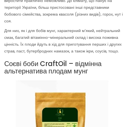
виростити практично неможливо. До клімату, що панує на
території України, більш пристосовані інші представники
бобового сімейства, зокрема квасоля (різних видів), горох, нут і
соя.
Для них, як і для бобів мунг, характерний м’який, нейтральний
смак, багатий вітамінно-мінеральний склад і висока поживна
цінність. Їх плоди йдуть в хід для приготування перших і других
страв, паст, бутербродних намазок, а також ікри, соусів, тощо.
Соєві боби CraftOil – відмінна
альтернатива плодам мунг