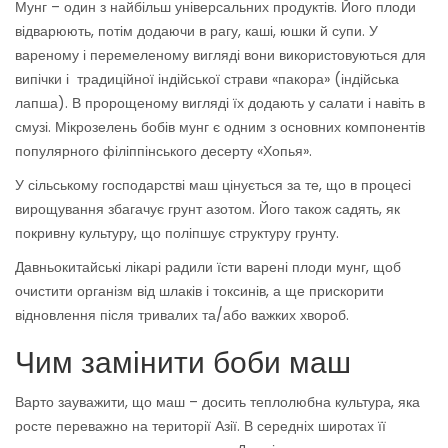
Мунг – один з найбільш універсальних продуктів. Його плоди
відварюють, потім додаючи в рагу, каші, юшки й супи. У
вареному і перемеленому вигляді вони використовуються для
випічки і традиційної індійської страви «пакора» (індійська
лапша). В пророщеному вигляді їх додають у салати і навіть в
смузі. Мікрозелень бобів мунг є одним з основних компонентів
популярного філіппінського десерту «Хопья».
У сільському господарстві маш цінується за те, що в процесі
вирощування збагачує грунт азотом. Його також садять, як
покривну культуру, що поліпшує структуру грунту.
Давньокитайські лікарі радили їсти варені плоди мунг, щоб
очистити організм від шлаків і токсинів, а ще прискорити
відновлення після тривалих та/або важких хвороб.
Чим замінити боби маш
Варто зауважити, що маш – досить теплолюбна культура, яка
росте переважно на території Азії. В середніх широтах її