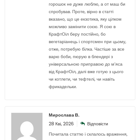
горошок не дуже люблю, а от маш би
спробував. Проте, вірно в статті
вказано, що це екзотика, яку цілком
можливо замінити соєю. Я сою в
КрафтОіл беру постійно, бо
вегетаріанець і спортсмен при цьому,
отже, потребую білка. Частіше за все
варю боби, пюрую в блендері з
універсальною приправою до м’яса
від КрафтОіл, далі вже готую з цього
чи котлети, чи тефтелі, чи навіть
фрикадельки.
Мирослава В.
28 Кві, 2026
Відповісти
Почитала статтю і склалось враження,