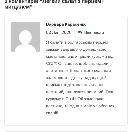
2 коментарів “
Легкий салат з перцем і
мигдалем
”
Варвара Карасенко
03 Лип, 2026
Відповісти
Я салати з болгарським перцем
завжди заправляю домашньою
сметаною, а ще трішки куркуми від
Craft Oil сиплю, щоб виглядали
апетитніше. Вона такого класного
золотавого відтінку надає, ще й
присмак тоді з’являється ледь
помітний, але дуже приємний. Тож
куркуму в Craft Oil замовляю
постійно, то одна з моїх улюблених
спецій