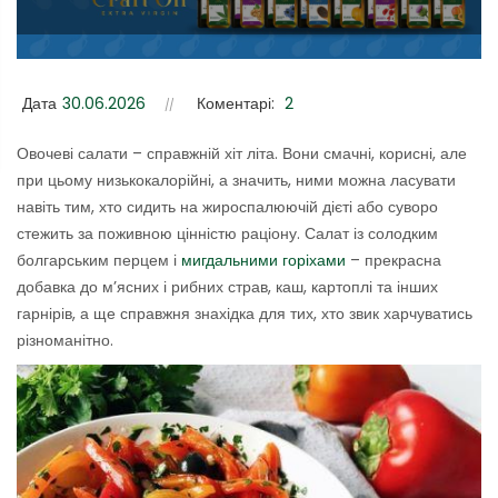
Дата
30.06.2026
Коментарі:
2
Овочеві салати – справжній хіт літа. Вони смачні, корисні, але
при цьому низькокалорійні, а значить, ними можна ласувати
навіть тим, хто сидить на жироспалюючій дієті або суворо
стежить за поживною цінністю раціону. Салат із солодким
болгарським перцем і
мигдальними горіхами
– прекрасна
добавка до м’ясних і рибних страв, каш, картоплі та інших
гарнірів, а ще справжня знахідка для тих, хто звик харчуватись
різноманітно.