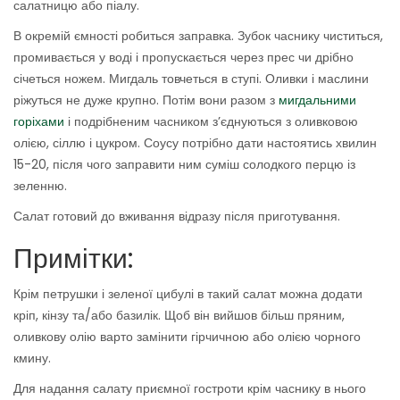
салатницю або піалу.
В окремій ємності робиться заправка. Зубок часнику чиститься,
промивається у воді і пропускається через прес чи дрібно
січеться ножем. Мигдаль товчеться в ступі. Оливки і маслини
ріжуться не дуже крупно. Потім вони разом з
мигдальними
горіхами
і подрібненим часником з’єднуються з оливковою
олією, сіллю і цукром. Соусу потрібно дати настоятись хвилин
15-20, після чого заправити ним суміш солодкого перцю із
зеленню.
Салат готовий до вживання відразу після приготування.
Примітки:
Крім петрушки і зеленої цибулі в такий салат можна додати
кріп, кінзу та/або базилік. Щоб він вийшов більш пряним,
оливкову олію варто замінити гірчичною або олією чорного
кмину.
Для надання салату приємної гостроти крім часнику в нього