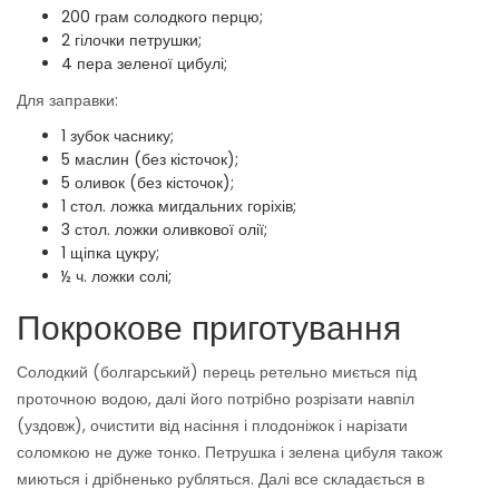
200 грам солодкого перцю;
2 гілочки петрушки;
4 пера зеленої цибулі;
Для заправки:
1 зубок часнику;
5 маслин (без кісточок);
5 оливок (без кісточок);
1 стол. ложка мигдальних горіхів;
3 стол. ложки оливкової олії;
1 щіпка цукру;
½ ч. ложки солі;
Покрокове приготування
Солодкий (болгарський) перець ретельно миється під
проточною водою, далі його потрібно розрізати навпіл
(уздовж), очистити від насіння і плодоніжок і нарізати
соломкою не дуже тонко. Петрушка і зелена цибуля також
миються і дрібненько рубляться. Далі все складається в