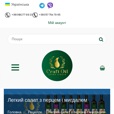
Українська
+38 068 277 99 23
+38 057 754 79 65
Мій акаунт
Легкий салат з перцем і мигдалем
;
Головна
Рецепти
Легкий салат з перцем і мигдалем
//
//