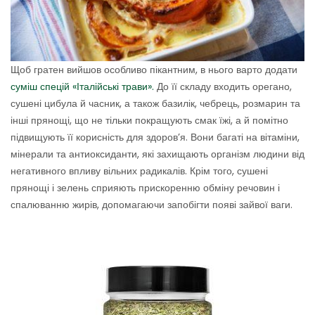
Щоб гратен вийшов особливо пікантним, в нього варто додати
суміш спецій «Італійські трави».
До її складу входить орегано,
сушені цибула й часник, а також базилік, чебрець, розмарин та
інші прянощі, що не тільки покращують смак їжі, а й помітно
підвищують її корисність для здоров’я. Вони багаті на вітаміни,
мінерали та антиоксиданти, які захищають організм людини від
негативного впливу вільних радикалів. Крім того, сушені
прянощі і зелень сприяють прискоренню обміну речовин і
спалюванню жирів, допомагаючи запобігти появі зайвої ваги.