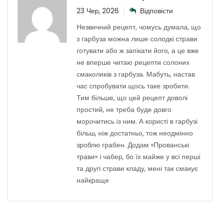
23 Чер, 2026
Відповісти
Незвичний рецепт, чомусь думала, що
з гарбуза можна лише солодкі страви
готувати або ж запікати його, а це вже
не вперше читаю рецепти солоних
смаколиків з гарбуза. Мабуть, настав
час спробувати щось таке зробити.
Тим більше, що цей рецепт доволі
простий, не треба буде довго
морочитись із ним. А користі в гарбузі
більш, ніж достатньо, тож неодмінно
зроблю грабен. Додам «Прованські
трави» і чабер, бо їх майже у всі перші
та другі страви кладу, мені так смакує
найкраще