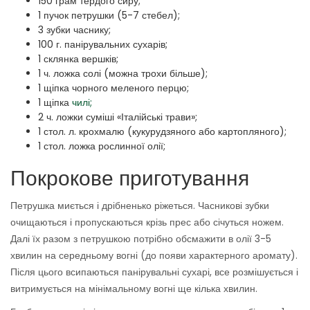
150 грам тердого сиру;
1 пучок петрушки (5-7 стебел);
3 зубки часнику;
100 г. панірувальних сухарів;
1 склянка вершків;
1 ч. ложка солі (можна трохи більше);
1 щіпка чорного меленого перцю;
1 щіпка
чилі;
2 ч. ложки суміші «Італійські трави»;
1 стол. л. крохмалю (кукурудзяного або картопляного);
1 стол. ложка рослинної олії;
Покрокове приготування
Петрушка миється і дрібненько ріжеться. Часникові зубки
очищаються і пропускаються крізь прес або січуться ножем.
Далі їх разом з петрушкою потрібно обсмажити в олії 3-5
хвилин на середньому вогні (до появи характерного аромату).
Після цього всипаються панірувальні сухарі, все розмішується і
витримується на мінімальному вогні ще кілька хвилин.