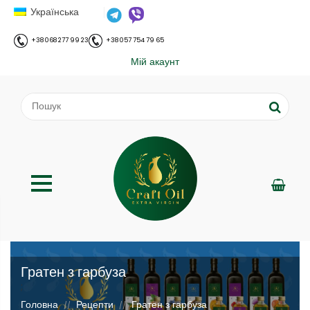
Українська
+38 068 277 99 23
+38 057 754 79 65
Мій акаунт
Гратен з гарбуза
;
Головна
Рецепти
Гратен з гарбуза
//
//