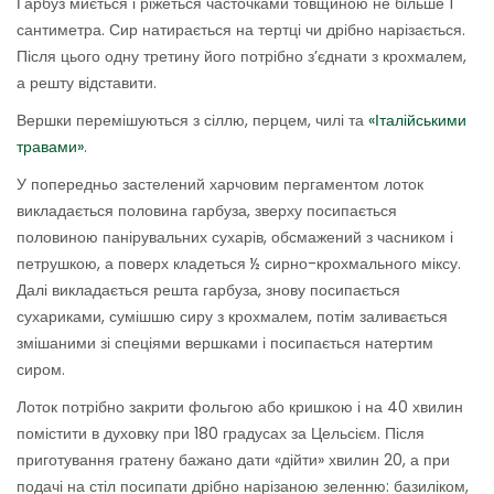
Гарбуз миється і ріжеться часточками товщиною не більше 1
сантиметра. Сир натирається на тертці чи дрібно нарізається.
Після цього одну третину його потрібно з’єднати з крохмалем,
а решту відставити.
Вершки перемішуються з сіллю, перцем, чилі та
«Італійськими
травами»
.
У попередньо застелений харчовим пергаментом лоток
викладається половина гарбуза, зверху посипається
половиною панірувальних сухарів, обсмажений з часником і
петрушкою, а поверх кладеться ½ сирно-крохмального міксу.
Далі викладається решта гарбуза, знову посипається
сухариками, сумішшю сиру з крохмалем, потім заливається
змішаними зі спеціями вершками і посипається натертим
сиром.
Лоток потрібно закрити фольгою або кришкою і на 40 хвилин
помістити в духовку при 180 градусах за Цельсієм. Після
приготування гратену бажано дати «дійти» хвилин 20, а при
подачі на стіл посипати дрібно нарізаною зеленню: базиліком,