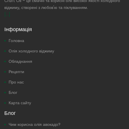
Craft Oil – це смачні та корисні олії високої якості холодного
віджиму, створені з любов'ю та піклуванням.
[...]
Інформація
Головна
Олія холодного віджиму
Обладнання
Рецепти
Про нас
Блог
Карта сайту
Блог
Чим корисна олія авокадо?