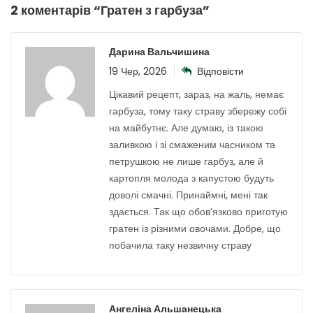
2 коментарів “
Гратен з гарбуза
”
Дарина Вальчишина
19 Чер, 2026
Відповісти
Цікавий рецепт, зараз, на жаль, немає
гарбуза, тому таку страву збережу собі
на майбутнє. Але думаю, із такою
заливкою і зі смаженим часником та
петрушкою не лише гарбуз, але й
картопля молода з капустою будуть
доволі смачні. Принаймні, мені так
здається. Так що обов’язково приготую
гратен із різними овочами. Добре, що
побачила таку незвичну страву
Ангеліна Альшанецька