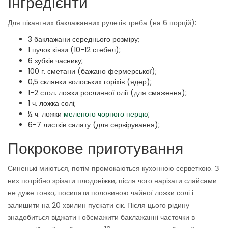
Інгредієнти
Для пікантних баклажанних рулетів треба (на 6 порцій):
3 баклажани середнього розміру;
1 пучок кінзи (10-12 стебел);
6 зубків часнику;
100 г. сметани (бажано фермерської);
0,5 склянки волоських горіхів (ядер);
1-2 стол. ложки рослинної олії (для смаження);
1 ч. ложка солі;
½ ч. ложки
меленого чорного перцю
;
6-7 листків салату (для сервірування);
Покрокове приготування
Синенькі миються, потім промокаються кухонною серветкою. З
них потрібно зрізати плодоніжки, після чого нарізати слайсами
не дуже тонко, посипати половиною чайної ложки солі і
залишити на 20 хвилин пускати сік. Після цього рідину
знадобиться віджати і обсмажити баклажанні часточки в