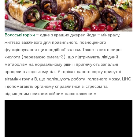
Волоські горіхи
– одне з кращих джерел йоду – мінералу,
життєво важливого для правильного, повноцінного
функціонування щитоподібної залози. Також в них є жирні
кислоти (переважно омега-3), що підтримують ліпідний
метаболізм на нормальному рівні і пригнічують запальні
процеси в людському тілі. У горіхах даного сорту присутні
вітаміни групи В, що поліпшують роботу головного мозку, ЦНС
і допомагають організму справлятися зі стресом та
підвищеним психоемоційним навантаженням.