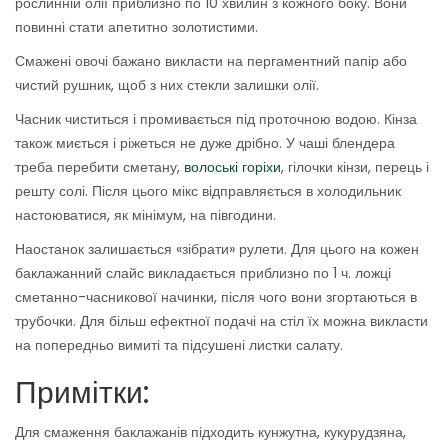
рослинній олії приблизно по 10 хвилин з кожного боку. Вони
повинні стати апетитно золотистими.
Смажені овочі бажано викласти на пергаментний папір або
чистий рушник, щоб з них стекли залишки олії.
Часник чиститься і промивається під проточною водою. Кінза
також миється і ріжеться не дуже дрібно. У чаші блендера
треба перебити сметану,
волоські горіхи
, гілочки кінзи, перець і
решту солі. Після цього мікс відправляється в холодильник
настоюватися, як мінімум, на півгодини.
Наостанок залишається «зібрати» рулети. Для цього на кожен
баклажанний слайс викладається приблизно по 1 ч. ложці
сметанно-часникової начинки, після чого вони згортаються в
трубочки. Для більш ефектної подачі на стіл їх можна викласти
на попередньо вимиті та підсушені листки салату.
Примітки:
Для смаження баклажанів підходить кунжутна, кукурудзяна,