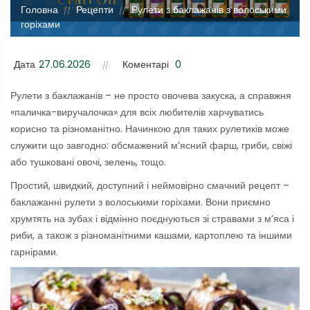
Головна
Рецепти
Рулети з баклажанів з волоськими
//
//
горіхами
Дата
27.06.2026
Коментарі
0
Рулети з баклажанів – не просто овочева закуска, а справжня
«паличка-виручалочка» для всіх любителів харчуватись
корисно та різноманітно. Начинкою для таких рулетиків може
служити що завгодно: обсмажений м’ясний фарш, гриби, свіжі
або тушковані овочі, зелень, тощо.
Простий, швидкий, доступний і неймовірно смачний рецепт –
баклажанні рулети з волоськими горіхами. Вони приємно
хрумтять на зубах і відмінно поєднуються зі стравами з м’яса і
риби, а також з різноманітними кашами, картоплею та іншими
гарнірами.