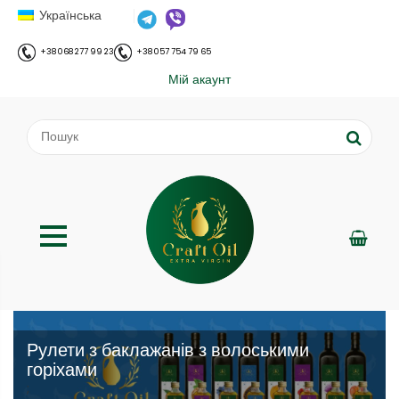
Українська
+38 068 277 99 23
+38 057 754 79 65
Мій акаунт
Рулети з баклажанів з волоськими
горіхами
;