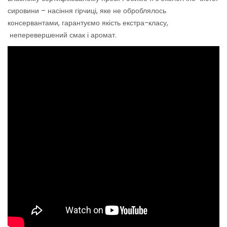
сировини – насіння гірчиці, яке не оброблялось
консервантами, гарантуємо якість екстра-класу,
неперевершений смак і аромат.