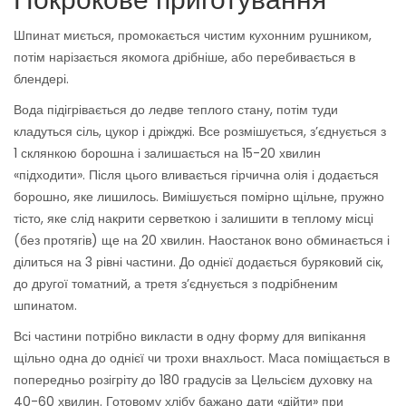
Покрокове приготування
Шпинат миється, промокається чистим кухонним рушником,
потім нарізається якомога дрібніше, або перебивається в
блендері.
Вода підігрівається до ледве теплого стану, потім туди
кладуться сіль, цукор і дріжджі. Все розмішується, з’єднується з
1 склянкою борошна і залишається на 15-20 хвилин
«підходити». Після цього вливається гірчична олія і додається
борошно, яке лишилось. Вимішується помірно щільне, пружно
тісто, яке слід накрити серветкою і залишити в теплому місці
(без протягів) ще на 20 хвилин. Наостанок воно обминається і
ділиться на 3 рівні частини. До однієї додається буряковий сік,
до другої томатний, а третя з’єднується з подрібненим
шпинатом.
Всі частини потрібно викласти в одну форму для випікання
щільно одна до однієї чи трохи внахльост. Маса поміщається в
попередньо розігріту до 180 градусів за Цельсієм духовку на
40-60 хвилин. Готовому хлібу бажано дати «дійти» при