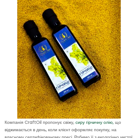
Компанія CraftOil пропонує свіжу,
сиру гірчичну олію,
що
віджимається в день, коли клієнт оформляє покупку, на
власному сертифікованому пресі. Робимо її з екологічно чистої