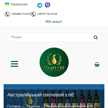
Українська
+38 068 277 99 23
+38 057 754 79 65
Мій акаунт
Австралійський овочевий хліб
;
Головна
Рецепти
Австралійський овочевий хліб
//
//