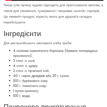
Наша олія гірчиці чудово підходить для приготування випічки, а
також для смаження, тушкування і заправки салатів і гарнірів.
Це «живий» продукт, користь якого для здоров’я складно
перебільшити.
Інгредієнти
Для австралійського овочевого хліба треба:
4 склянки пшеничного борошна (бажано попередньо
просіяного);
3 стол. л. солі;
4 стол. л. цукру;
2 стол. л. гірчичної олії;
40 г. сирих дріжджів або 20 г. сухих;
100 г. бурякового соку;
100 г. томатного соку;
1 пучок шпинату;
100 г. води;