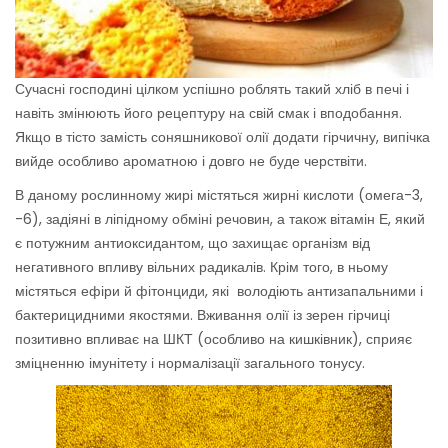
Сучасні господині цілком успішно роблять такий хліб в печі і
навіть змінюють його рецептуру на свій смак і вподобання.
Якщо в тісто замість соняшникової олії додати гірчичну, випічка
вийде особливо ароматною і довго не буде черствіти.
В даному рослинному жирі містяться жирні кислоти (омега-3,
-6), задіяні в ліпідному обміні речовин, а також вітамін Е, який
є потужним антиоксидантом, що захищає організм від
негативного впливу вільних радикалів. Крім того, в ньому
містяться ефіри й фітонциди, які володіють антизапальними і
бактерицидними якостями. Вживання олії із зерен гірчиці
позитивно впливає на ШКТ (особливо на кишківник), сприяє
зміцненню імунітету і нормалізації загального тонусу.