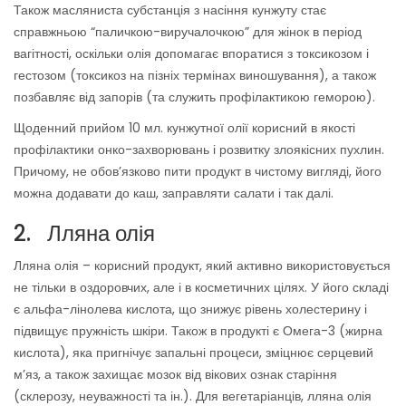
Також масляниста субстанція з насіння кунжуту стає
справжньою “паличкою-виручалочкою” для жінок в період
вагітності, оскільки олія допомагає впоратися з токсикозом і
гестозом (токсикоз на пізніх термінах виношування), а також
позбавляє від запорів (та служить профілактикою геморою).
Щоденний прийом 10 мл. кунжутної олії корисний в якості
профілактики онко-захворювань і розвитку злоякісних пухлин.
Причому, не обов’язково пити продукт в чистому вигляді, його
можна додавати до каш, заправляти салати і так далі.
2. Лляна олія
Лляна олія – корисний продукт, який активно використовується
не тільки в оздоровчих, але і в косметичних цілях. У його складі
є альфа-лінолева кислота, що знижує рівень холестерину і
підвищує пружність шкіри. Також в продукті є Омега-3 (жирна
кислота), яка пригнічує запальні процеси, зміцнює серцевий
м’яз, а також захищає мозок від вікових ознак старіння
(склерозу, неуважності та ін.). Для вегетаріанців, лляна олія