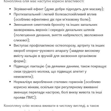
Конопляна олія має наступні корисні властивості:
Зігріваючий ефект (дуже добре підходить для масажу);
Протизапальний і легкий болезаспокійливий вплив
(особливо ефективно діє при м’язовому болю);
Зменшення симптомів бронхіту та інших запальних
захворювань верхніх і середніх дихальних шляхів
(полегшення дихання, зняття набряклості, зволоження
слизової);
Виступає профілактикою остеопорозу, артриту та інших
хвороб опорно-рухового апарату (завдяки високому
вмісту кальцію в зручній для засвоєння організмом
формі);
Підвищує лактацію (за деякими даними, також покращує
смак грудного молока, що підвищує апетит у
немовляти);
Нормалізує вироблення статевих гормонів (особливо
корисно жінкам, оскільки при регулярному вживанні
зменшує перепади настрою, болі внизу живота та інші
прояви ПМС);
Конопляну олію можна вживати в чистому вигляді, а також