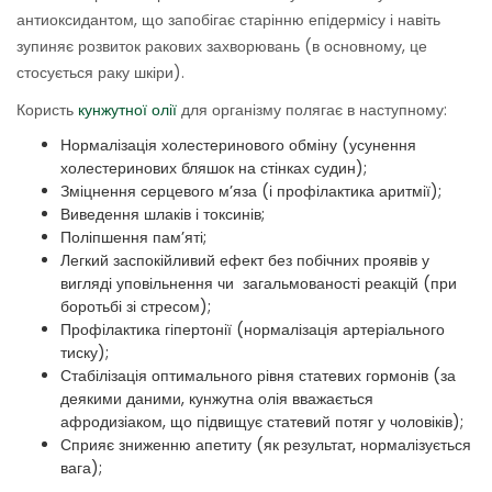
антиоксидантом, що запобігає старінню епідермісу і навіть
зупиняє розвиток ракових захворювань (в основному, це
стосується раку шкіри).
Користь
кунжутної олії
для організму полягає в наступному:
Нормалізація холестеринового обміну (усунення
холестеринових бляшок на стінках судин);
Зміцнення серцевого м’яза (і профілактика аритмії);
Виведення шлаків і токсинів;
Поліпшення пам’яті;
Легкий заспокійливий ефект без побічних проявів у
вигляді уповільнення чи загальмованості реакцій (при
боротьбі зі стресом);
Профілактика гіпертонії (нормалізація артеріального
тиску);
Стабілізація оптимального рівня статевих гормонів (за
деякими даними, кунжутна олія вважається
афродизіаком, що підвищує статевий потяг у чоловіків);
Сприяє зниженню апетиту (як результат, нормалізується
вага);