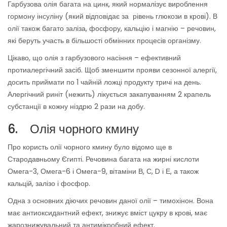
Гарбузова олія багата на цинк, який нормалізує вироблення
гормону інсуліну (який відповідає за рівень глюкози в крові). В
олії також багато заліза, фосфору, кальцію і магнію – речовин,
які беруть участь в більшості обмінних процесів організму.
Цікаво, що олія з гарбузового насіння – ефективний
протиалергічний засіб. Щоб зменшити прояви сезонної алергії,
досить приймати по 1 чайній ложці продукту тричі на день.
Алергічний риніт (нежить) лікується закапуванням 2 крапель
субстанції в кожну ніздрю 2 рази на добу.
6. Олія чорного кмину
Про користь олії чорного кмину було відомо ще в
Стародавньому Єгипті. Речовина багата на жирні кислоти
Омега-3, Омега-6 і Омега-9, вітаміни В, С, D і Е, а також
кальцій, залізо і фосфор.
Одна з основних діючих речовин даної олії – тимохінон. Вона
має антиоксидантний ефект, знижує вміст цукру в крові, має
жарознижувальний та антимікробний ефект.