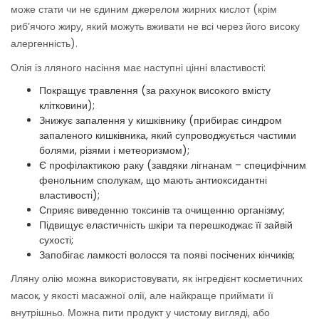
може стати чи не єдиним джерелом жирних кислот (крім
риб’ячого жиру, який можуть вживати не всі через його високу
алергенність).
Олія із лляного насіння має наступні цінні властивості:
Покращує травлення (за рахунок високого вмісту
клітковини);
Знижує запалення у кишківнику (прибирає синдром
запаленого кишківника, який супроводжується частими
болями, різями і метеоризмом);
Є профілактикою раку (завдяки лігнанам – специфічним
фенольним сполукам, що мають антиоксидантні
властивості);
Сприяє виведенню токсинів та очищенню організму;
Підвищує еластичність шкіри та перешкоджає її зайвій
сухості;
Запобігає ламкості волосся та появі посічених кінчиків;
Лляну олію можна використовувати, як інгредієнт косметичних
масок, у якості масажної олії, але найкраще приймати її
внутрішньо. Можна пити продукт у чистому вигляді, або