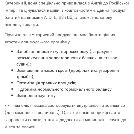
Катерини II, вона спеціально привозилася з Англії до Російської
імперії та цінувалася нарівні з коштовностями. Даний продукт
багатий на вітаміни А, D, Е, В3 і В6, а також ліноленову і
лінолеву кислоти.
Гірчична олія – корисний продукт, що має багато цінних
якостей для людського організму:
Запобігання розвитку атеросклерозу (за рахунок
розсмоктування холестеринових бляшок на стінках
судин);
Зменшення в’язкості крові (профілактика утворення
тромбів);
Оптимізація травних процесів;
Підтримка нормального гормонального балансу;
Зміцнення імунітету;
Як і інші олії, її можна застосовувати внутрішньо та зовнішньо
(для компресів і розтирань). Олією з насіння гірчиці варто
заправляти салати, а також додавати до маринадів і соусів до
м’яса та овочей.