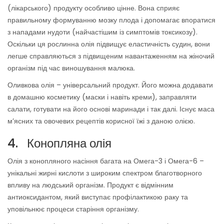
(лікарського) продукту особливо цінне. Вона сприяє
правильному формуванню мозку плода і допомагає впоратися
з нападами нудоти (найчастішим із симптомів токсикозу).
Оскільки ця рослинна олія підвищує еластичність судин, вони
легше справляються з підвищеним навантаженням на жіночий
організм під час виношування малюка.
Оливкова олія – універсальний продукт. Його можна додавати
в домашню косметику (маски і навіть креми), заправляти
салати, готувати на його основі маринади і так далі. Існує маса
м’ясних та овочевих рецептів корисної їжі з даною олією.
4. Конопляна олія
Олія з конопляного насіння багата на Омега-3 і Омега-6 –
унікальні жирні кислоти з широким спектром благотворного
впливу на людський організм. Продукт є відмінним
антиоксидантом, який виступає профілактикою раку та
уповільнює процеси старіння організму.