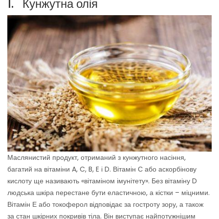
1. Кунжутна олія
Маслянистий продукт, отриманий з кунжутного насіння,
багатий на вітаміни A, C, B, E і D. Вітамін С або аскорбінову
кислоту ще називають «вітаміном імунітету». Без вітаміну D
людська шкіра перестане бути еластичною, а кістки – міцними.
Вітамін Е або токоферол відповідає за гостроту зору, а також
за стан шкірних покривів тіла. Він виступає найпотужнішим