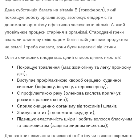
Дана субстанція багата на вітамін Е (токоферол), який
покращує роботу органів зору, зволожує епідерміс та
допомагає організму ефективно засвоювати вітамін А, який
уповільнює процеси старіння в організмі. Стародавні греки
вважали оливкову олію даром богів і найціннішим продуктом
на землі. І треба сказати, вони були недалекі від істини.
Олія з оливкових плодів має цілий список цінних якостей:
Покращує травлення (має жовчогінну та легку проносну
дію);
Виступає профілактикою хвороб серцево-судинної
системи (інфаркту, інсульту, атеросклерозу);
Є профілактикою раку (олеїнова кислота пригнічує
розвиток ракових клітин);
Сприяє очищенню організму від токсинів і шлаків;
Знижує апетит (і допомагає схуднути);
Підвищує еластичність шкіри і робить волосся блискучим
та шовковистим (завдяки жирним кислотам);
Для вагітних вживання оливкової олії в їжу чи в якості окремого