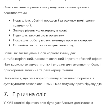
Олія з насіння чорного кмину наділена такими цінними
властивостями:
Нормалізує обмінні процеси (за рахунок поліпшення
травлення);
Знижує рівень холестерину в крові;
Підвищує захисні сили організму;
Покращує роботу мозку, зменшує прояви склерозу;
Оптимізує кислотність шлункового соку;
Зовнішнє застосування олії чорного кмину дає
антибактеріальний, ранозагоювальний і протигрибковий ефект.
Ним корисно змащувати опіки і виразки для зменшення болю і
прискорення загоєння та регенерації тканин.
Вважається, що олія чорного кмину ефективно бореться з
аутоімунними захворюваннями і має потужну противірусну дію.
7. Гірчична олія
У XVIII столітті гірчична олія була улюбленим делікатесом