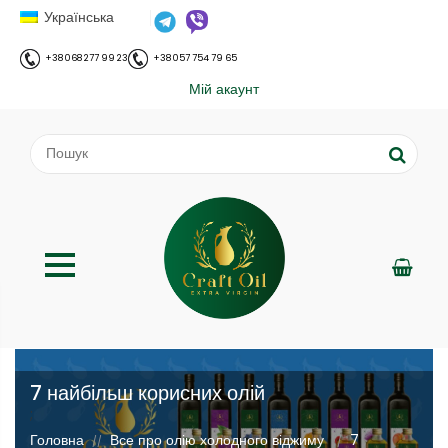
Українська
+38 068 277 99 23
+38 057 754 79 65
Мій акаунт
7 найбільш корисних олій
;
Головна
Все про олію холодного віджиму
7
//
//