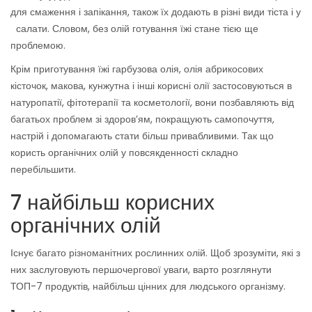
для смаження і запікання, також їх додають в різні види тіста і у
салати. Словом, без олій готування їжі стане тією ще
проблемою.
Крім приготування їжі гарбузова олія, олія абрикосових
кісточок, макова, кунжутна і інші корисні олії застосовуються в
натуропатії, фітотерапії та косметології, вони позбавляють від
багатьох проблем зі здоров’ям, покращують самопочуття,
настрій і допомагають стати більш привабливими. Так що
користь органічних олій у повсякденності складно
перебільшити.
7 найбільш корисних
органічних олій
Існує багато різноманітних рослинних олій. Щоб зрозуміти, які з
них заслуговують першочергової уваги, варто розглянути
ТОП-7 продуктів, найбільш цінних для людського організму.