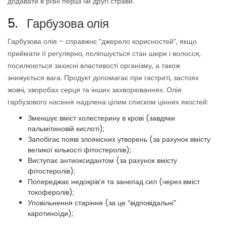
додавати в різні перші чи другі страви.
5. Гарбузова олія
Гарбузова олія – справжнє “джерело корисностей”, якщо
приймати її регулярно, поліпшується стан шкіри і волосся,
посилюються захисні властивості організму, а також
знижується вага. Продукт допомагає при гастриті, застоях
жовчі, хворобах серця та інших захворюваннях. Олія
гарбузового насіння наділена цілим списком цінних якостей:
Зменшує вміст холестерину в крові (завдяки
пальмітиновій кислоті);
Запобігає появі злоякісних утворень (за рахунок вмісту
великої кількості фітостеролів);
Виступає антиоксидантом (за рахунок вмісту
фітостеролів);
Попереджає недокрів’я та занепад сил (через вміст
токоферолів);
Уповільнення старіння (за це “відповідальні”
каротиноїди);