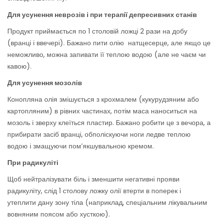
Для усунення неврозів і при терапії депресивних станів
Продукт приймається по 1 столовій ложці 2 рази на добу
(вранці і ввечері). Бажано пити олію натщесерце, але якщо це
неможливо, можна запивати її теплою водою (але не чаєм чи
кавою).
Для усунення мозолів
Конопляна олія змішується з крохмалем (кукурудзяним або
картопляним) в рівних частинах, потім маса наноситься на
мозоль і зверху клеїться пластир. Бажано робити це з вечора, а
прибирати засіб вранці, обполіскуючи ноги ледве теплою
водою і змащуючи пом’якшувальною кремом.
При радикуліті
Щоб нейтралізувати біль і зменшити негативні прояви
радикуліту, слід 1 столову ложку олії втерти в поперек і
утеплити дану зону тіла (наприклад, спеціальним лікувальним
вовняним поясом або хусткою).