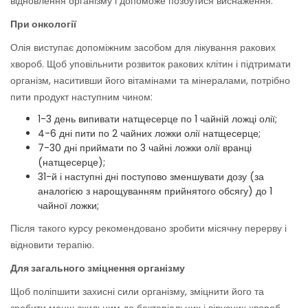
відновлення організму і допоможе позбутися виснаження.
При онкології
Олія виступає допоміжним засобом для лікування ракових
хвороб. Щоб уповільнити розвиток ракових клітин і підтримати
організм, наситивши його вітамінами та мінералами, потрібно
пити продукт наступним чином:
1-3 день випивати натщесерце по 1 чайній ложці олії;
4-6 дні пити по 2 чайних ложки олії натщесерце;
7-30 дні приймати по 3 чайні ложки олії вранці
(натщесерце);
31-й і наступні дні поступово зменшувати дозу (за
аналогією з нарощуванням прийнятого обсягу) до 1
чайної ложки;
Після такого курсу рекомендовано зробити місячну перерву і
відновити терапію.
Для загального зміцнення організму
Щоб поліпшити захисні сили організму, зміцнити його та