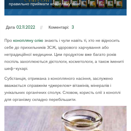
правильно приймати конопляну олію
Дата
02.11.2022
Коментарі:
3
Про
конопляну олію
знають і чули навіть ті, хто не відносить
себе до прихильників ЗСЖ, здорового харчування або
нетрадиційної медицини. Цим продуктом вже багато років
поспіль захоплюються дієтологи, косметологи, а також імениті
шеф-кухарі.
Субстанція, отримана з конопляного насіння, заслужено
вважається справжнім «джерелом» вітамінів, мінералів і
унікальних органічних сполук. Словом, користь олії з коноплі
для організму складно перебільшити.