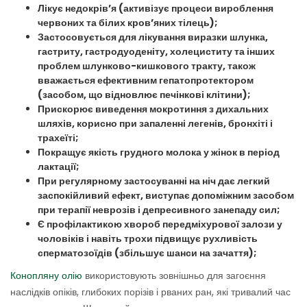
Лікує недокрів’я (активізує процеси вироблення
червоних
та білих кров’яних тілець);
Застосовується для лікування виразки шлунка,
гастриту, гастродуоденіту, холециститу та інших
проблем шлунково-кишкового тракту, також
вважається ефективним гепатопротектором
(засобом, що відновлює печінкові клітини);
Прискорює виведення мокротиння з дихальних
шляхів, корисно при запаленні легенів, бронхіті і
трахеїті;
Покращує якість грудного молока
у жінок в період
лактації;
При регулярному застосуванні на ніч дає легкий
заспокійливий ефект, виступає допоміжним засобом
при терапії неврозів і депресивного занепаду сил;
Є профілактикою хвороб передміхурової залози у
чоловіків і навіть трохи підвищує рухливість
сперматозоїдів (збільшує шанси на зачаття);
Конопляну олію
використовують зовнішньо для загоєння
наслідків опіків, глибоких порізів і рваних ран, які тривалий час