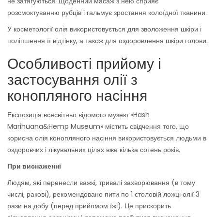
не затягуються. Щоденний масаж з нею сприяє
розсмоктуванню рубців і гальмує зростання колоїдної тканини.
У косметології олія використовується для зволоження шкіри і
поліпшення її відтінку, а також для оздоровлення шкіри голови.
Особливості прийому і
застосування олії з
конопляного насіння
Експозиція всесвітньо відомого музею «Hash
Marihuana&Hemp Museum» містить свідчення того, що
корисна олія конопляного насіння використовується людьми в
оздоровчих і лікувальних цілях вже кілька сотень років.
При виснаженні
Людям, які перенесли важкі, тривалі захворювання (в тому
числі, ракові), рекомендовано пити по 1 столовій ложці олії 3
рази на добу (перед прийомом їжі). Це прискорить