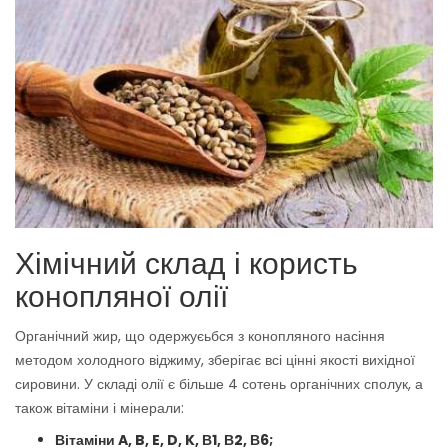
Хімічний склад і користь
конопляної олії
Органічний жир, що одержуєьбся з конопляного насіння
методом холодного віджиму, зберігає всі цінні якості вихідної
сировини. У складі олії є більше 4 сотень органічних сполук, а
також вітаміни і мінерали:
Вітаміни A, B, E, D, K, В1, В2, В6;