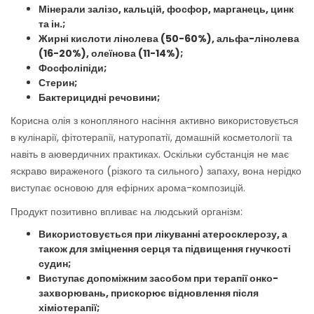
Мінерали залізо, кальцій, фосфор, марганець, цинк
та ін.;
Жирні кислоти лінолева (50-60%), альфа-лінолева
(16-20%), олеїнова (11-14%);
Фосфоліпіди;
Стерин;
Бактерицидні речовини;
Корисна олія з конопляного насіння активно використовується
в кулінарії, фітотерапії, натуропатії, домашній косметології та
навіть в аювердичних практиках. Оскільки субстанція не має
яскраво вираженого (різкого та сильного) запаху, вона нерідко
виступає основою для ефірних арома-композицій.
Продукт позитивно впливає на людський організм:
Використовується при лікуванні атеросклерозу, а
також для зміцнення серця
та підвищення гнучкості
судин;
Виступає допоміжним засобом при терапії онко-
захворювань
, прискорює відновлення після
хіміотерапії;