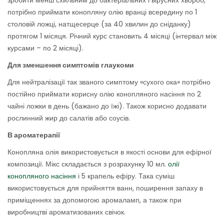
зробити менш схильним до бактеріальних і вірусних хвороб,
потрібно приймати конопляну олію вранці всередину по 1
столовій ложці, натщесерце (за 40 хвилин до сніданку)
протягом 1 місяця. Річний курс становить 4 місяці (інтервал між
курсами – по 2 місяці).
Для зменшення симптомів глаукоми
Для нейтралізації так званого симптому «сухого ока» потрібно
постійно приймати корисну олію конопляного насіння по 2
чайні ложки в день (бажано до їжі). Також корисно додавати
рослинний жир до салатів або соусів.
В ароматерапії
Конопляна олія використовується в якості основи для ефірної
композиції. Мікс складається з розрахунку 10 мл.
олії
конопляного насіння
і 5 крапель ефіру. Така суміш
використовується для прийняття ванн, поширення запаху в
приміщеннях за допомогою аромаламп, а також при
виробництві ароматизованих свічок.