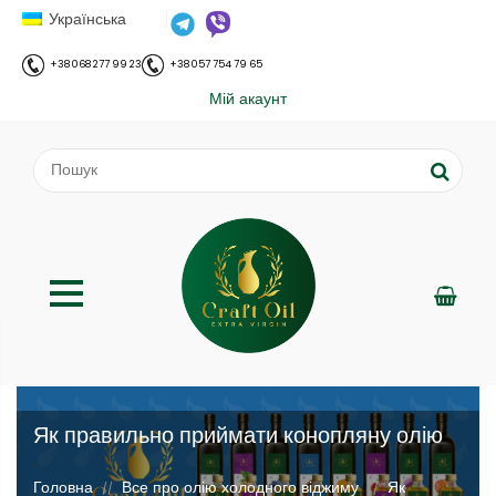
Українська
+38 068 277 99 23
+38 057 754 79 65
Мій акаунт
Як правильно приймати конопляну олію
;
Головна
Все про олію холодного віджиму
Як
//
//