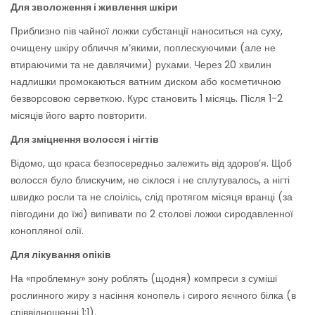
Для зволоження і живлення шкіри
Приблизно пів чайної ложки субстанції наноситься на суху,
очищену шкіру обличчя м’якими, поплескуючими (але не
втираючими та не давлячими) рухами. Через 20 хвилин
надлишки промокаються ватним диском або косметичною
безворсовою серветкою. Курс становить 1 місяць. Після 1-2
місяців його варто повторити.
Для зміцнення волосся і нігтів
Відомо, що краса безпосередньо залежить від здоров’я. Щоб
волосся було блискучим, не сіклося і не сплутувалось, а нігті
швидко росли та не слоілісь, слід протягом місяця вранці (за
півгодини до їжі) випивати по 2 столові ложки сиродавленної
конопляної олії.
Для лікування опіків
На «проблемну» зону роблять (щодня) компреси з суміші
рослинного жиру з насіння конопель і сирого яєчного білка (в
співвідношенні 1:1).