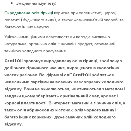
Зміцненню імунітету;
Сиродавлена олія гірчиці
корисна при холециститі, цирозі,
гепатиті (будь-якого виду), а також жовчнокам’яній хворобі та
багатьох інших недугах.
Унікальними цінними властивостями володіє виключно
натуральна, органічна олія – «живий» продукт, отриманий
технікою холодного пресування.
CraftOil пропонує сиродавлену олію гірчиці, зроблену з
добірного гірчичного насіння, вирощеного в екологічно
чистих регіонах. Всі фірмові олії CraftOil робляться
невеликими партіями на власних маслопресах холодного
віджиму. Вони не окислюються, не стикаються з металом і
завдяки цьому зберігають оригінальний смак, аромат і
корисні властивості. В інтернет-магазині є гірчична олія, а
також олія абрикосових кісточок, олія чорного кмину і
багато інших корисних і дуже смачних олій холодного
віджиму.