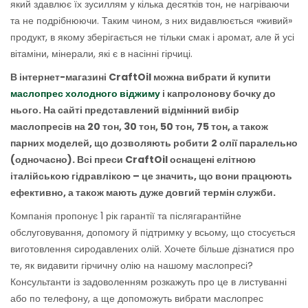
який здавлює їх зусиллям у кілька десятків тон, не нагріваючи
та не подрібнюючи. Таким чином, з них видавлюється «живий»
продукт, в якому зберігається не тільки смак і аромат, але й усі
вітаміни, мінерали, які є в насінні гірчиці.
В інтернет-магазині CraftOil можна вибрати й купити
маслопрес холодного віджиму
і капролонову бочку до
нього. На сайті представлений відмінний вибір
маслопресів на 20 тон, 30 тон, 50 тон, 75 тон, а також
парних моделей, що дозволяють робити 2 олії паралельно
(одночасно). Всі преси CraftOil оснащені елітною
італійською гідравлікою – це значить, що вони працюють
ефективно, а також мають дуже довгий термін служби.
Компанія пропонує 1 рік гарантії та післягарантійне
обслуговування, допомогу й підтримку у всьому, що стосується
виготовлення сиродавлених олій. Хочете більше дізнатися про
те, як видавити гірчичну олію на нашому маслопресі?
Консультанти із задоволенням розкажуть про це в листуванні
або по телефону, а ще допоможуть вибрати маслопрес