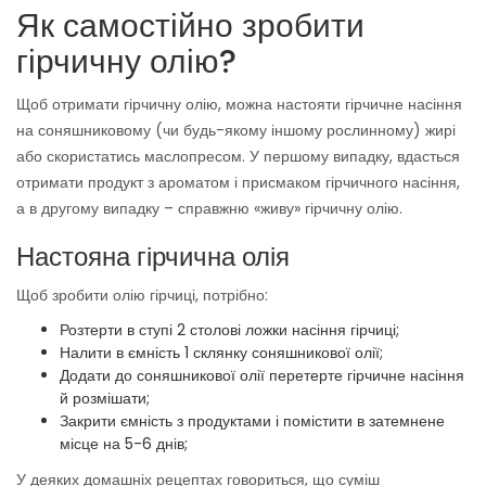
Як самостійно зробити
гірчичну олію?
Щоб отримати гірчичну олію, можна настояти гірчичне насіння
на соняшниковому (чи будь-якому іншому рослинному) жирі
або скористатись маслопресом. У першому випадку, вдасться
отримати продукт з ароматом і присмаком гірчичного насіння,
а в другому випадку – справжню «живу» гірчичну олію.
Настояна гірчична олія
Щоб зробити олію гірчиці, потрібно:
Розтерти в ступі 2 столові ложки насіння гірчиці;
Налити в ємність 1 склянку соняшникової олії;
Додати до соняшникової олії перетерте гірчичне насіння
й розмішати;
Закрити ємність з продуктами і помістити в затемнене
місце на 5-6 днів;
У деяких домашніх рецептах говориться, що суміш