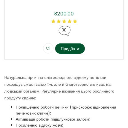
₴
200.00
30
Придбати
Цей
товар
має
кілька
Натуральна гірчична олія холодного віджиму не тільки
варіантів.
покращує смак і запах їжі, але й благотворно впливає на
Параметри
людський організм. Регулярне вживання цього рослинного
можна
продукту сприяє:
вибрати
на
Поліпшенню роботи печінки (прискорює відновлення
сторінці
печінкових клітин);
товару
Активізації роботи підшлункової залози;
Посиленню відтоку жовчі;