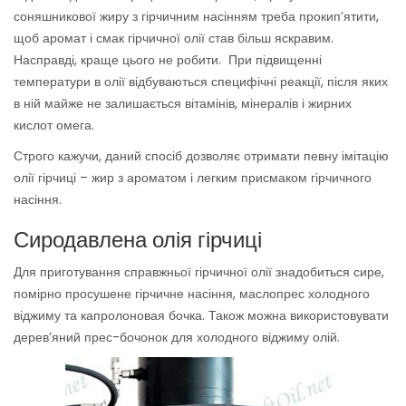
соняшникової жиру з гірчичним насінням треба прокип’ятити,
щоб аромат і смак гірчичної олії став більш яскравим.
Насправді, краще цього не робити. При підвищенні
температури в олії відбуваються специфічні реакції, після яких
в ній майже не залишається вітамінів, мінералів і жирних
кислот омега.
Строго кажучи, даний спосіб дозволяє отримати певну імітацію
олії гірчиці – жир з ароматом і легким присмаком гірчичного
насіння.
Сиродавлена олія гірчиці
Для приготування справжньої гірчичної олії знадобиться сире,
помірно просушене гірчичне насіння, маслопрес холодного
віджиму та капролоновая бочка. Також можна використовувати
дерев’яний прес-бочонок для холодного віджиму олій.