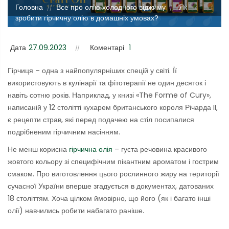
Головна
Все про олію холодного віджиму
Як
//
//
зробити гірчичну олію в домашніх умовах?
Дата
27.09.2023
Коментарі
1
Гірчиця – одна з найпопулярніших спецій у світі. Її
використовують в кулінарії та фітотерапії не один десяток і
навіть сотню років. Наприклад, у книзі «The Forme of Cury»,
написаній у 12 столітті кухарем британського короля Річарда II,
є рецепти страв, які перед подачею на стіл посипалися
подрібненим гірчичним насінням.
Не менш корисна
гірчична олія
– густа речовина красивого
жовтого кольору зі специфічним пікантним ароматом і гострим
смаком. Про виготовлення цього рослинного жиру на території
сучасної України вперше згадується в документах, датованих
18 століттям. Хоча цілком ймовірно, що його (як і багато інші
олії) навчились робити набагато раніше.