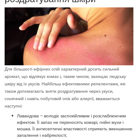
Для більшості ефірних олій характерний досить сильний
аромат, що відлякує комах і, таким чином, захищає людську
шкіру від їх укусів. Найбільш ефективними репелентами, які
також допомагають зняти роздратування через укуси,
сонячний і навіть побутовий опік або алергії, вважаються
наступні:
Лавандова – володіє заспокійливим і розслаблюючим
ефектом. Її запах не переносять комарі, гнійні мухи і
мошка. Її антисептичні властивості сприяють зменшенню
запалення і набряклості;