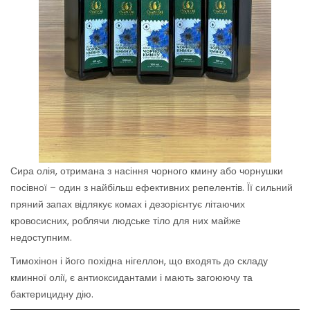
Сира олія, отримана з насіння чорного кмину або чорнушки
посівної – один з найбільш ефективних репелентів. Її сильний
пряний запах відлякує комах і дезорієнтує літаючих
кровосисних, роблячи людське тіло для них майже
недоступним.
Тимохінон і його похідна нігеллон, що входять до складу
кминної олії, є антиоксидантами і мають загоюючу та
бактерицидну дію.