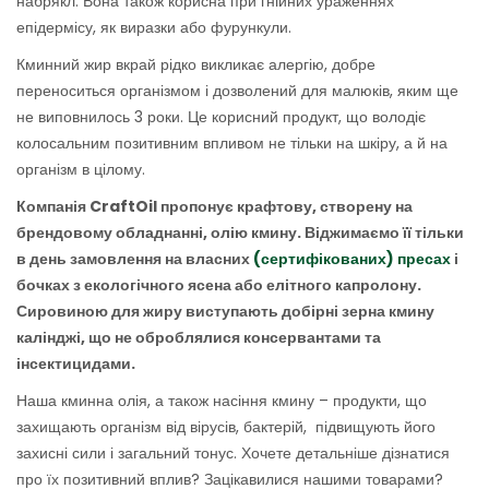
набрякл. Вона також корисна при гнійних ураженнях
епідермісу, як виразки або фурункули.
Кминний жир вкрай рідко викликає алергію, добре
переноситься організмом і дозволений для малюків, яким ще
не виповнилось 3 роки. Це корисний продукт, що володіє
колосальним позитивним впливом не тільки на шкіру, а й на
організм в цілому.
Компанія CraftOil пропонує крафтову, створену на
брендовому обладнанні, олію кмину. Віджимаємо її тільки
в день замовлення на власних
(сертифікованих) пресах
і
бочках з екологічного ясена або елітного капролону.
Сировиною для жиру виступають добірні зерна кмину
калінджі, що не оброблялися консервантами та
інсектицидами.
Наша кминна олія, а також насіння кмину – продукти, що
захищають організм від вірусів, бактерій, підвищують його
захисні сили і загальний тонус. Хочете детальніше дізнатися
про їх позитивний вплив? Зацікавилися нашими товарами?