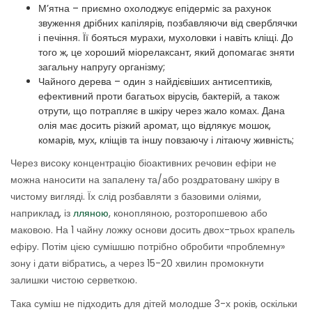
М’ятна – приємно охолоджує епідерміс за рахунок
звуження дрібних капілярів, позбавляючи від сверблячки
і печіння. Її бояться мурахи, мухоловки і навіть кліщі. До
того ж, це хороший міорелаксант, який допомагає зняти
загальну напругу організму;
Чайного дерева – один з найдієвіших антисептиків,
ефективний проти багатьох вірусів, бактерій, а також
отрути, що потрапляє в шкіру через жало комах. Дана
олія має досить різкий аромат, що відлякує мошок,
комарів, мух, кліщів та іншу повзаючу і літаючу живність;
Через високу концентрацію біоактивних речовин ефіри не
можна наносити на запалену та/або роздратовану шкіру в
чистому вигляді. Їх слід розбавляти з базовими оліями,
наприклад, із
лляною
, конопляною, розторопшевою або
маковою. На 1 чайну ложку основи досить двох-трьох крапель
ефіру. Потім цією сумішшю потрібно обробити «проблемну»
зону і дати вібратись, а через 15-20 хвилин промокнути
залишки чистою серветкою.
Така суміш не підходить для дітей молодше 3-х років, оскільки