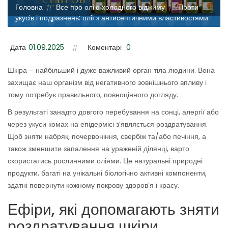
Головна
Все про олію холодного віджиму
Проти
//
//
укусів і подразнень: олії з антисептичними властивостями
Дата
01.09.2025
Коментарі
0
Шкіра – найбільший і дуже важливий орган тіла людини. Вона
захищає наш організм від негативного зовнішнього впливу і
тому потребує правильного, повноцінного догляду.
В результаті занадто довгого перебування на сонці, алергії або
через укуси комах на епідермісі з’являється роздратування.
Щоб зняти набряк, почервоніння, свербіж та/або печіння, а
також зменшити запалення на ураженій ділянці, варто
скористатись рослинними оліями. Це натуральні природні
продукти, багаті на унікальні біологічно активні компоненти,
здатні повернути кожному покрову здоров’я і красу.
Ефіри, які допомагають зняти
роздратування шкіри