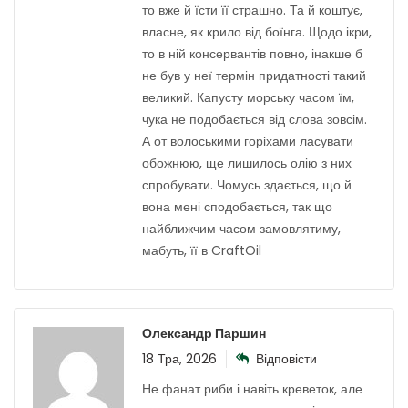
то вже й їсти її страшно. Та й коштує,
власне, як крило від боїнга. Щодо ікри,
то в ній консервантів повно, інакше б
не був у неї термін придатності такий
великий. Капусту морську часом їм,
чука не подобається від слова зовсім.
А от волоськими горіхами ласувати
обожнюю, ще лишилось олію з них
спробувати. Чомусь здається, що й
вона мені сподобається, так що
найближчим часом замовлятиму,
мабуть, її в CraftOil
Олександр Паршин
18 Тра, 2026
Відповісти
Не фанат риби і навіть креветок, але