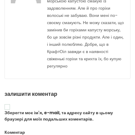
морською капустою смакую із
задоволенням. Але й про горіхи
волоські не забуваю. Вони мені по-
своєму смакують. Не можу сказати, що
замінив би горіхами капусту морську,
бо це зовсім різні продукти. Але і один,
і інший полюбляю. Добре, що в
КрафтОіл завжди є в наявності
свіженькі горіхи та крихта їх, бо купую
регулярно
залишити коментар
Зберегти моє ім'я, e-mail, та адресу сайту в цьому
браузері для моїх подальших коментарів.
Коментар