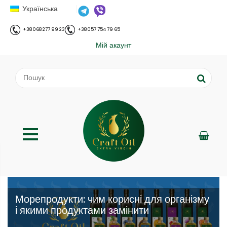
Українська
+38 068 277 99 23
+38 057 754 79 65
Мій акаунт
Морепродукти: чим корисні для організму
і якими продуктами замінити
;