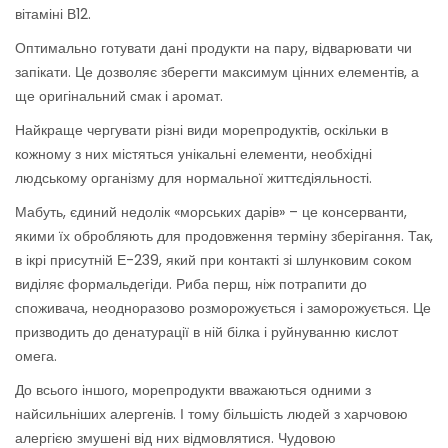
вітаміні В12.
Оптимально готувати дані продукти на пару, відварювати чи
запікати. Це дозволяє зберегти максимум цінних елементів, а
ще оригінальний смак і аромат.
Найкраще чергувати різні види морепродуктів, оскільки в
кожному з них містяться унікальні елементи, необхідні
людському організму для нормальної життєдіяльності.
Мабуть, єдиний недолік «морських дарів» – це консерванти,
якими їх обробляють для продовження терміну зберігання. Так,
в ікрі присутній Е-239, який при контакті зі шлунковим соком
виділяє формальдегіди. Риба перш, ніж потрапити до
споживача, неодноразово розморожується і заморожується. Це
призводить до денатурації в ній білка і руйнуванню кислот
омега.
До всього іншого, морепродукти вважаються одними з
найсильніших алергенів. І тому більшість людей з харчовою
алергією змушені від них відмовлятися. Чудовою