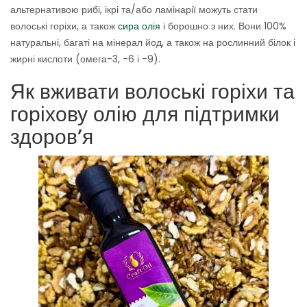
альтернативою рибі, ікрі та/або ламінарії можуть стати
волоські горіхи, а також
сира олія
і борошно з них. Вони 100%
натуральні, багаті на мінерал йод, а також на рослинний білок і
жирні кислоти (омега-3, -6 і -9).
Як вживати волоські горіхи та
горіхову олію для підтримки
здоров’я