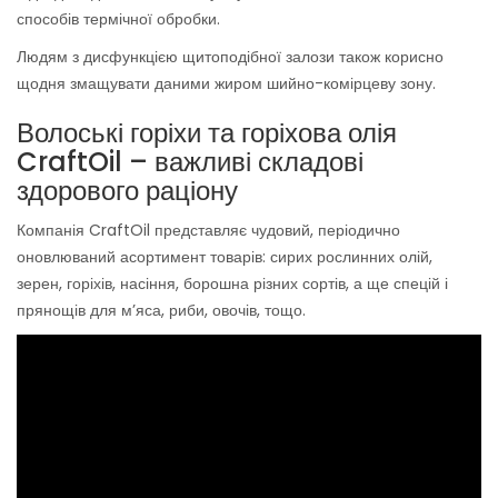
способів термічної обробки.
Людям з дисфункцією щитоподібної залози також корисно
щодня змащувати даними жиром шийно-комірцеву зону.
Волоські горіхи та горіхова олія
CraftOil – важливі складові
здорового раціону
Компанія CraftOil представляє чудовий, періодично
оновлюваний асортимент товарів: сирих рослинних олій,
зерен, горіхів, насіння, борошна різних сортів, а ще спецій і
прянощів для м’яса, риби, овочів, тощо.