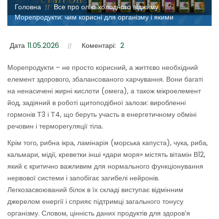
Головна
Все про олію холодного віджиму
//
//
Морепродукти: чим корисні для організму і якими
продуктами замінити
Дата
11.05.2026
Коментарі:
2
Морепродукти – не просто корисний, а життєво необхідний
елемент здорового, збалансованого харчування. Вони багаті
на ненасичені жирні кислоти (омега), а також мікроелемент
йод, задіяний в роботі щитоподібної залози: виробленні
гормонів Т3 і Т4, що беруть участь в енергетичному обміні
речовин і терморегуляції тіла.
Крім того, рибна ікра, ламінарія (морська капуста), чука, риба,
кальмари, мідії, креветки інші «дари моря» містять вітамін В12,
який є критично важливим для нормального функціонування
нервової системи і запобігає загибелі нейронів.
Легкозасвоюваний білок в їх складі виступає відмінним
джерелом енергії і сприяє підтримці загального тонусу
організму. Словом, цінність даних продуктів для здоров’я