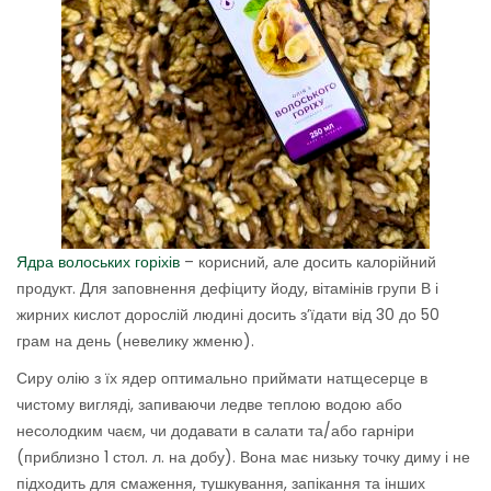
Ядра волоських горіхів
– корисний, але досить калорійний
продукт. Для заповнення дефіциту йоду, вітамінів групи В і
жирних кислот дорослій людині досить з’їдати від 30 до 50
грам на день (невелику жменю).
Сиру олію з їх ядер оптимально приймати натщесерце в
чистому вигляді, запиваючи ледве теплою водою або
несолодким чаєм, чи додавати в салати та/або гарніри
(приблизно 1 стол. л. на добу). Вона має низьку точку диму і не
підходить для смаження, тушкування, запікання та інших