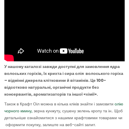
У нашому каталозі завжди доступні для замовлення ядра
волоських горіхів, їх крихта і сира олія волоського горіха
– відмінні джерела клітковини й вітамінів. Це 100-
відсотково натуральні, органічні продукти без
консервантів, ароматизаторів та іншої «хімії».
Також в Крафт Оіл можна в кілька кліків знайти і замовити
олію
чорного кмину,
зерна кунжуту, сушену зелень кропу та ін.. Щоб
детальніше ознайомитися з нашими крафтовими товарами чи
оформити покупку, залиште на веб-сайті запит.