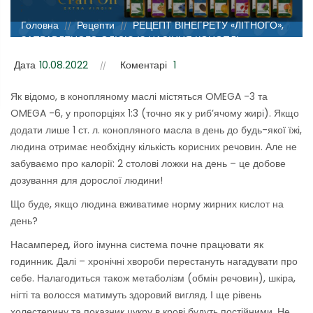
;
Головна
Рецепти
РЕЦЕПТ ВІНЕГРЕТУ «ЛІТНОГО»,
//
//
ЗАПРАВЛЕНОГО ОЛІЄЮ ІЗ НАСІННЯ КОНОПЛІ
Дата
10.08.2022
Коментарі
1
Як відомо, в конопляному маслі містяться OMEGA -3 та
OMEGA -6, у пропорціях 1:3 (точно як у риб’ячому жирі). Якщо
додати лише 1 ст. л. конопляного масла в день до будь-якої їжі,
людина отримає необхідну кількість корисних речовин. Але не
забуваємо про калорії: 2 столові ложки на день – це добове
дозування для дорослої людини!
Що буде, якщо людина вживатиме норму жирних кислот на
день?
Насамперед, його імунна система почне працювати як
годинник. Далі – хронічні хвороби перестануть нагадувати про
себе. Налагодиться також метаболізм (обмін речовин), шкіра,
нігті та волосся матимуть здоровий вигляд. І ще рівень
холестерину та показник цукру в крові будуть постійними. Не