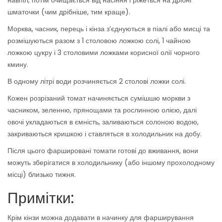
навпіл, потім очищається від насіння і ріжеться на дрібні
шматочки (чим дрібніше, тим краще).
Морква, часник, перець і кінза з’єднуються в піалі або мисці та
розмішуються разом з 1 столовою ложкою солі, 1 чайною
ложкою цукру і 3 столовими ложками корисної олії чорного
кмину.
В одному літрі води розчиняється 2 столові ложки солі.
Кожен розрізаний томат начиняється сумішшю моркви з
часником, зеленню, прянощами та рослинною олією, далі
овочі укладаються в ємність, заливаються солоною водою,
закриваються кришкою і ставляться в холодильник на добу.
Після цього фаршировані томати готові до вживання, вони
можуть зберігатися в холодильнику (або іншому прохолодному
місці) близько тижня.
Примітки:
Крім кінзи можна додавати в начинку для фарширування