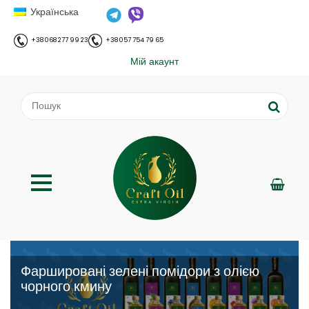
Українська
+38 068 277 99 23
+38 057 754 79 65
Мій акаунт
Фаршировані зелені помідори з олією
чорного кмину
;