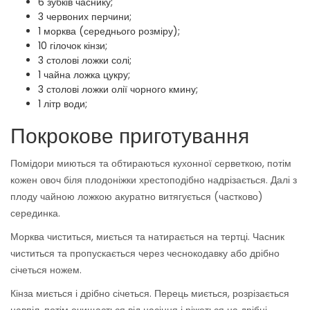
6 зубків часнику;
3 червоних перчини;
1 морква (середнього розміру);
10 гілочок кінзи;
3 столові ложки солі;
1 чайна ложка цукру;
3 столові ложки олії чорного кмину;
1 літр води;
Покрокове приготування
Помідори миються та обтираються кухонної серветкою, потім
кожен овоч біля плодоніжки хрестоподібно надрізається. Далі з
плоду чайною ложкою акуратно витягується (частково)
серединка.
Морква чиститься, миється та натирається на тертці. Часник
чиститься та пропускається через чеснокодавку або дрібно
січеться ножем.
Кінза миється і дрібно січеться. Перець миється, розрізається