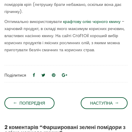
помідорів кріп (петрушку брати небажано, оскільки вона дає
гірчинку).
Оптимально використовувати
крафтову олію чорного кмину
–
харчовий продукт, в складі якого максимум корисних речовин,
властивих насінню кмину. На сайті CraftOil хороший вибір
корисних продуктів і якісних рослинних олій, з якими можна
приготувати безліч смачних та корисних страв.
Поділитися
ПОПЕРЕДНЯ
НАСТУПНА
2 коментарів “
Фаршировані зелені помідори з