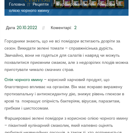
Головна
Рецепти
Фаршировані зелені помідори з
//
//
олією чорного кмину
Дата
20.10.2022
Коментарі:
2
Городники знають, що не всі помідори встигають дозріти за
сезон. Викидати зелені томати – справжнісінька дурість.
Звичайно, вони не годяться для салатів і навряд чи можуть
похвалитися приємним смаком, але з недозрілих плодів можна
приготувати чимало смачних страв.
Олія чорного кмину
– корисний харчовий продукт, що
благотворно впливає на організм. Він має яскраво виражену
протизапальну і антиоксидантну дію, знижує рівень глюкози в
крові та покращує опірність бактеріям, вірусам, паразитам,
грибкам і шистосомам.
Фаршировані зелені помідори з корисною олією чорного кмину
– пікантний кулінарний смаколик, який напевно оцінять
любителі незвичайних ласощів, а також ті, хто дотримується