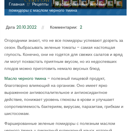
Главная
Рецепты
Фаршированные зеленые
//
//
помидоры с маслом черного тмина
Дата
20.10.2022
Комментарии:
2
Огородники знают, что не все помидоры успевают дозреть за
сезон. Выбрасывать зеленые томаты – самая настоящая
глупость. Конечно, они не годятся для свежих салатов и вряд
ли могут похвастать приятным вкусом, но из недоспевших
плодов можно приготовить немало вкусных блюд.
Масло черного тмина
– полезный пищевой продукт,
благотворно влияющий на организм. Оно имеет ярко
выраженное антивоспалительное и антиоксидантное
действие, понижает уровень глюкозы в крови и улучшает
сопротивляемость бактериям, вирусам, паразитам, грибкам и
шистосомам.
Фаршированные зеленые помидоры с полезным маслом
черного тмина – пикантный кулинарный изыск, который