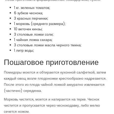
1 кг. зеленых томатов;
6 зубков чеснока;
3 красных перчинки;
1 морковь (среднего размера);
10 веточек кинзы;
3 столовые ложки соли;
1 чайная ложка сахара;
3 столовые ложки масла черного тмина;
1 литр воды;
Пошаговое приготовление
Помидоры моются и обтираются кухонной салфеткой, затем
каждый овощ возле плодоножки крестообразно надрезается.
После этого из плода чайной ложкой аккуратно извлекается
(частично) серединка.
Морковь чистится, моется и натирается на терке. Чеснок
чистится и пропускается через чеснокодавку, либо мелко
сечется ножом.