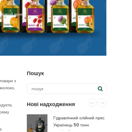
ожній кухні
Пошук
товари з
 молоко,
Нові надходження
одукти,
пряму
Гідравлічний олійний прес
Українець 50 тонн
в