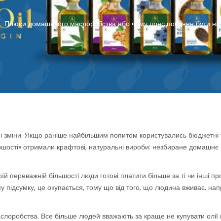
Плюси домашнього маслоробства або чому прес повинен бути на к
/
і зміни. Якщо раніше найбільшим попитом користувались бюджетні 
ершості» отримали крафтові, натуральні вироби: незбиране домашнє
й переважній більшості люди готові платити більше за ті чи інші пр
ому підсумку, це окупається, тому що від того, що людина вживає, на
оробства. Все більше людей вважають за краще не купувати олії 