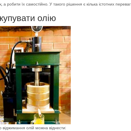
а робити їх самостійно. У такого рішення є кілька істотних переваг
купувати олію
о віджимання олій можна віднести: