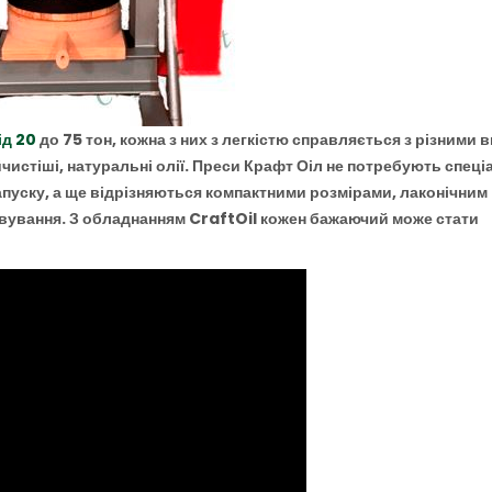
ід 20
до 75 тон, кожна з них з легкістю справляється з різними 
айчистіші, натуральні олії. Преси Крафт Оіл не потребують спец
апуску, а ще відрізняються компактними розмірами, лаконічним
вування. З обладнанням CraftOil кожен бажаючий може стати