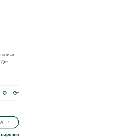
знатися
. Для
НА
ж варення