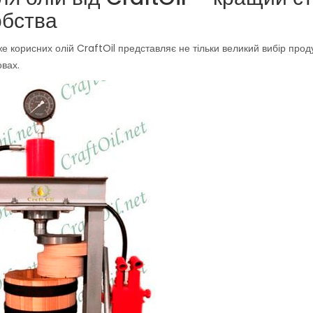
бства
е корисних олій CraftOil представляє не тільки великий вибір проду
овах.