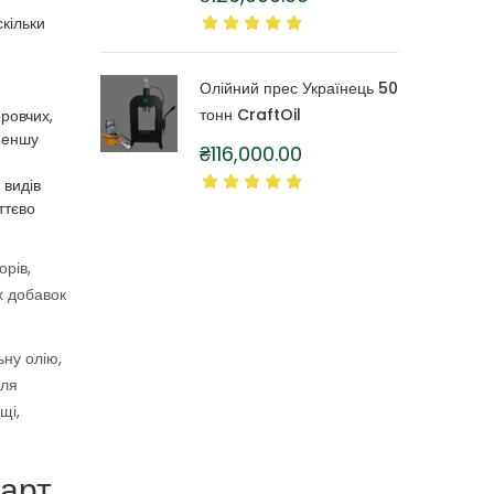
літра
скільки
Олійний прес Українець 50
тонн CraftOil
ровчих,
 меншу
₴
116,000.00
 видів
ттєво
орів,
х добавок
ну олію,
вля
щі,
тарт