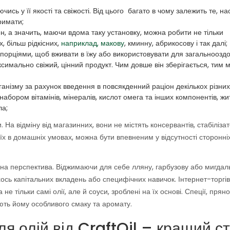
сь у її якості та свіжості. Від цього багато в чому залежить те, на
римати;
н, а значить, маючи вдома таку установку, можна робити не тільки
, більш рідкісних,
наприклад, макову
, кминну, абрикосову і так далі;
орціями, щоб вживати в їжу або використовувати для загальнооздо
симально свіжий, цінний продукт. Чим довше він зберігається, тим
нізму за рахунок введення в повсякденний раціон декількох різних
набором вітамінів, мінералів, кислот омега та інших компонентів, жи
ла;
. На відміну від магазинних, вони не містять консервантів, стабілізат
 їх в домашніх умовах, можна бути впевненим у відсутності сторонні
 перспектива. Віджимаючи для себе лляну, гарбузову або мигдаль
ось капітальних вкладень або специфічних навичок. Інтернет-торгі
 тільки самі олії, але й соуси, зроблені на їх основі. Спеції, пряно
ають йому особливого смаку та аромату.
я олій від CraftOil – кращий с