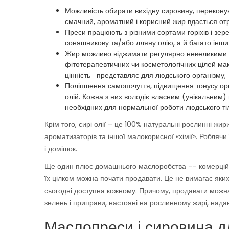
Можливість обирати вихідну сировину, переконуючи
смачний, ароматний і корисний жир вдасться от
Преси працюють з різними сортами горіхів і зере
соняшникову та/або лляну олію, а й багато інших
Жир можливо віджимати регулярно невеликими п
фітотерапевтичних чи косметологічних цілей мак
цінність представляє для людського організму;
Поліпшення самопочуття, підвищення тонусу орга
олій. Кожна з них володіє власним (унікальним) 
необхідних для нормальної роботи людського ті
Крім того, сирі олії – це 100% натуральні рослинні жири
ароматизаторів та іншої малокорисної «хімії». Роблячи
і домішок.
Ще один плюс домашнього маслоробства -– комерційна
їх цілком можна почати продавати. Це не вимагає яких
сьогодні доступна кожному. Причому, продавати можна не
зелень і приправи, настояні на рослинному жирі, над
Маслопреси і сировина дл