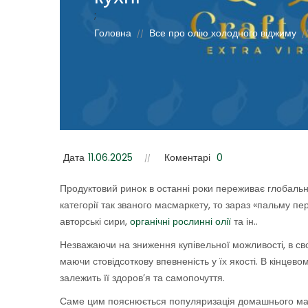
;
Головна
Все про олію холодного віджиму
//
/
Дата
11.06.2025
Коментарі
0
Продуктовий ринок в останні роки переживає глобальн
категорії так званого масмаркету, то зараз «пальму п
авторські сири,
органічні рослинні олії
та ін..
Незважаючи на зниження купівельної можливості, в свої
маючи стовідсоткову впевненість у їх якості. В кінцев
залежить її здоров’я та самопочуття.
Саме цим пояснюється популяризація домашнього масл