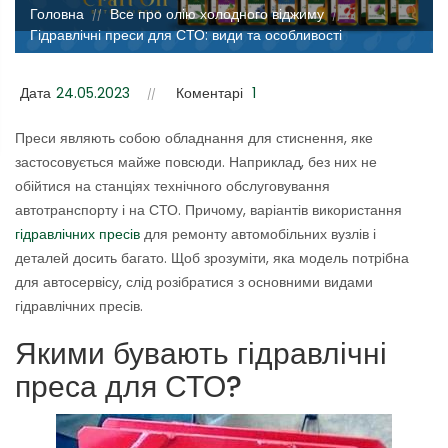
Головна
Все про олію холодного віджиму
//
//
Гідравлічні преси для СТО: види та особливості
застосування
Дата
24.05.2023
Коментарі
1
Преси являють собою обладнання для стиснення, яке
застосовується майже повсюди. Наприклад, без них не
обійтися на станціях технічного обслуговування
автотранспорту і на СТО. Причому, варіантів використання
гідравлічних пресів
для ремонту автомобільних вузлів і
деталей досить багато. Щоб зрозуміти, яка модель потрібна
для автосервісу, слід розібратися з основними видами
гідравлічних пресів.
Якими бувають гідравлічні
преса для СТО?