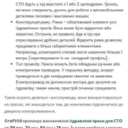
СТО йдуть у хід верстати з 1 або 2 циліндрами. Зусиль,
які вони створюють, досить для роботи з автомобільними
деталями легкових і вантажних машин;
Конструкція рами
. Рама – обов’язковий елемент усіх
гідравлічних пресів. Вона може бути відкритою або
закритою. Остання, як правило, йде в хід при
опресовуванні дрібних деталей. Відкрита рама дозволяє
працювати з більш габаритними елементами.
Наприклад, штампувати сталеві листи шириною більше 1
метра (перетворювати їх на складний профіль);
Тип приводу
. Преси можуть бути обладнані ручним або
електричним приводом. У першому випадку, апарат
приводиться в дію комірцевим гвинтом чи важелем.
Електропривод за допомогою мотора дає зусилля на
гідравліку, таким чином, пристрій починає працювати;
Також існують дизельні і мотоприводи, вони використовуються
на пресах, які знаходяться там, де неможливо підключитися до
джерела електроживлення.
CraftOil пропонує високоякісні
гідравлічні преси для СТО
на 20 тон
, 30 тон, 50 тон і 75 тон. Їх рами зроблені з металу