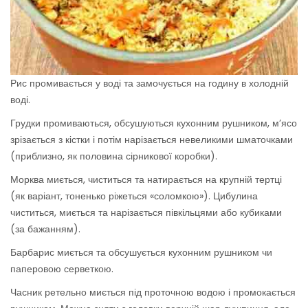
Рис промивається у воді та замочується на годину в холодній
воді.
Грудки промиваються, обсушуються кухонним рушником, м’ясо
зрізається з кістки і потім нарізається невеликими шматочками
(приблизно, як половина сірникової коробки).
Морква миється, чиститься та натирається на крупній тертці
(як варіант, тоненько ріжеться «соломкою»). Цибулина
чиститься, миється та нарізається півкільцями або кубиками
(за бажанням).
Барбарис миється та обсушується кухонним рушником чи
паперовою серветкою.
Часник ретельно миється під проточною водою і промокається