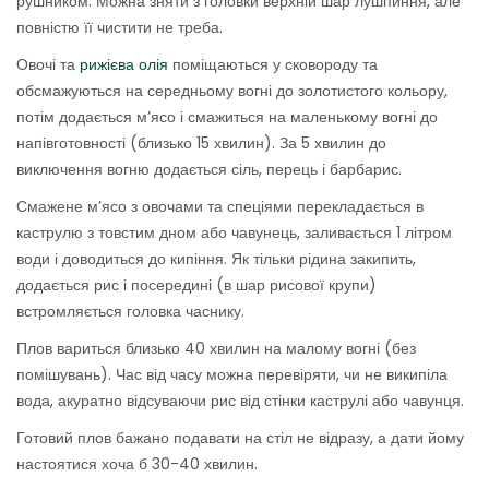
рушником. Можна зняти з головки верхній шар лушпиння, але
повністю її чистити не треба.
Овочі та
рижієва олія
поміщаються у сковороду та
обсмажуються на середньому вогні до золотистого кольору,
потім додається м’ясо і смажиться на маленькому вогні до
напівготовності (близько 15 хвилин). За 5 хвилин до
виключення вогню додається сіль, перець і барбарис.
Смажене м’ясо з овочами та спеціями перекладається в
каструлю з товстим дном або чавунець, заливається 1 літром
води і доводиться до кипіння. Як тільки рідина закипить,
додається рис і посередині (в шар рисової крупи)
встромляється головка часнику.
Плов вариться близько 40 хвилин на малому вогні (без
помішувань). Час від часу можна перевіряти, чи не википіла
вода, акуратно відсуваючи рис від стінки каструлі або чавунця.
Готовий плов бажано подавати на стіл не відразу, а дати йому
настоятися хоча б 30-40 хвилин.