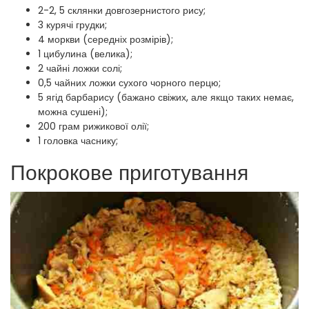
2-2, 5 склянки довгозернистого рису;
3 курячі грудки;
4 моркви (середніх розмірів);
1 цибулина (велика);
2 чайні ложки солі;
0,5 чайних ложки сухого чорного перцю;
5 ягід барбарису (бажано свіжих, але якщо таких немає,
можна сушені);
200 грам рижикової олії;
1 головка часнику;
Покрокове приготування