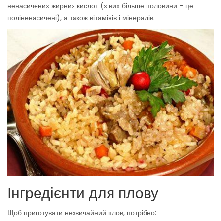
ненасичених жирних кислот (з них більше половини – це
поліненасичені), а також вітамінів і мінералів.
Інгредієнти для плову
Щоб приготувати незвичайний плов, потрібно: