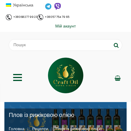
Українська
+38 068 277 99 23
+38 057 754 79 65
Мій акаунт
Плов із рижіковою олією
;
Головна
Рецепти
Плов із рижіковою олією
//
//