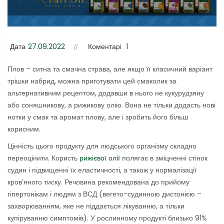
Дата
27.09.2022
Коментарі
1
Плов – ситна та смачна страва, але якщо її класичний варіант
трішки набрид, можна приготувати цей смаколик за
альтернативним рецептом, додавши в нього не кукурудзяну
або соняшникову, а рижикову олію. Вона не тільки додасть нові
нотки у смак та аромат плову, але і зробить його більш
корисним.
Цінність цього продукту для людського організму складно
переоцінити. Користь
рижієвої олії
полягає в зміцненні стінок
судин і підвищенні їх еластичності, а також у нормалізації
кров’яного тиску. Речовина рекомендована до прийому
гіпертонікам і людям з ВСД (вегето-судинною дистонією –
захворюванням, яке не піддається лікуванню, а тільки
купіруванню симптомів). У рослинному продукті близько 91%