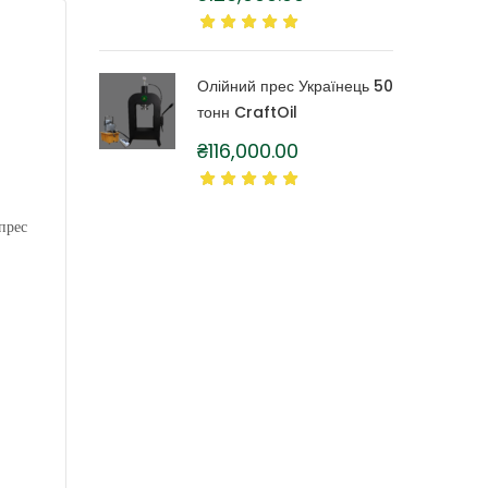
літра
Олійний прес Українець 50
тонн CraftOil
₴
116,000.00
прес