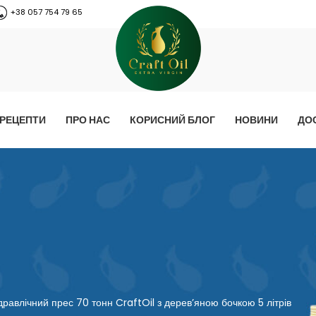
+38 057 754 79 65
РЕЦЕПТИ
ПРО НАС
КОРИСНИЙ БЛОГ
НОВИНИ
ДО
дравлічний прес 70 тонн CraftOil з дерев’яною бочкою 5 літрів