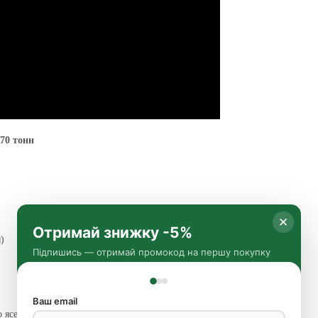
 70 тонн
✕
Отримай знижку -5%
)
Підпишись — отримай промокод на першу покупку
Ваш email
о ясен, хомути — метал