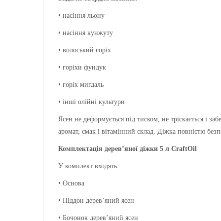
•
насіння льону
•
насіння кунжуту
•
волоський горіх
•
горіхи фундук
•
горіх мигдаль
•
інші олійні культури
Ясен не деформується під тиском, не тріскається і за
аромат, смак і вітамінний склад. Діжка повністю безпе
Комплектація дерев’яної діжки 5 л CraftOil
У комплект входять:
•
Основа
•
Піддон дерев’яний ясен
•
Бочонок дерев’яний ясен