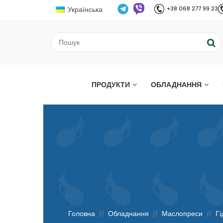
Українська
+38 068 277 99 23
ПРОДУКТИ
ОБЛАДНАННЯ
;
Головна
Обладнання
Маслопреси
Гі
//
//
//