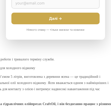
Далі →
Ніякого спаму — тільки знижки та новинки
 роботи і тривалого терміну служби.
я для холодного віджиму
’ємом 5 літрів, виготовлена з деревини ясена — це традиційний і
альної олії холодного віджиму. Ясен вважається одним з найміцніших і
ь для контакту з олією і витримує надвисокі навантаження під час
гідравлічних олійпресах CraftOil, і він бездоганно працює з різним