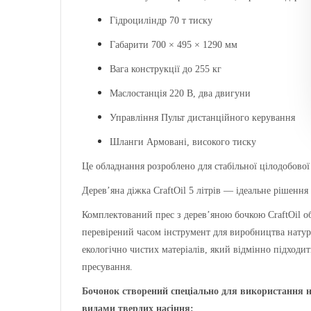
Гідроциліндр 70 т тиску
Габарити 700 × 495 × 1290 мм
Вага конструкції до 255 кг
Маслостанція 220 В, два двигуни
Управління Пульт дистанційного керування
Шланги Армовані, високого тиску
Це обладнання розроблено для стабільної цілодобової
Дерев’яна діжка CraftOil 5 літрів — ідеальне рішенн
Комплектований прес з дерев’яною бочкою CraftOil об
перевірений часом інструмент для виробництва натур
екологічно чистих матеріалів, який відмінно підходит
пресування.
Бочонок створений спеціально для використання на 
видами твердих насіння: