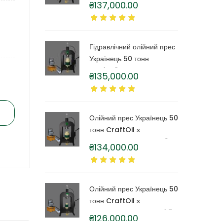
₴
137,000.00
бочкою 6 літрів
Гідравлічний олійний прес
Українець 50 тонн
CraftOil з капролоновою
₴
135,000.00
бочкою 4 літри
Олійний прес Українець 50
тонн CraftOil з
капролоновою бочкою 3
₴
134,000.00
літри
Олійний прес Українець 50
тонн CraftOil з
капролоновою бочкою 1,5
₴
126,000.00