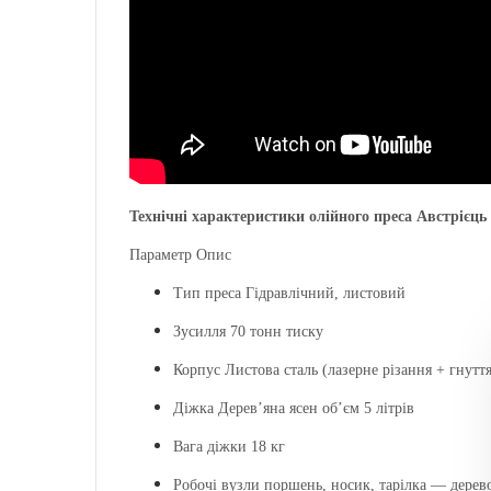
Технічні характеристики олійного преса Австрієць
Параметр Опис
Тип преса Гідравлічний, листовий
Зусилля 70 тонн тиску
Корпус Листова сталь (лазерне різання + гнуття
Діжка Дерев’яна ясен об’єм 5 літрів
Вага діжки 18 кг
Робочі вузли поршень, носик, тарілка — дерев