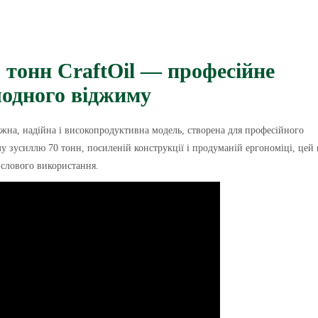
 тонн CraftOil — професійне
лодного віджиму
жна, надійна і високопродуктивна модель, створена для професійного
у зусиллю 70 тонн, посиленій конструкції і продуманій ергономіці, цей 
ислового використання.