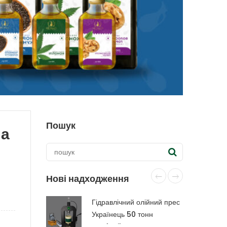
Пошук
на
Нові надходження
Гідравлічний олійний прес
Українець 50 тонн
CraftOil з капролоновою