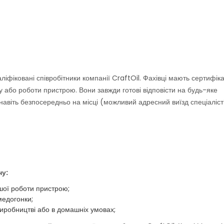
іфіковані співробітники компанії CraftOil. Фахівці мають сертифіка
у або роботи пристрою. Вони завжди готові відповісти на будь-яке
авіть безпосередньо на місці (можливий адресний виїзд спеціалісті
ну:
шої роботи пристрою;
медогонки;
виробництві або в домашніх умовах;