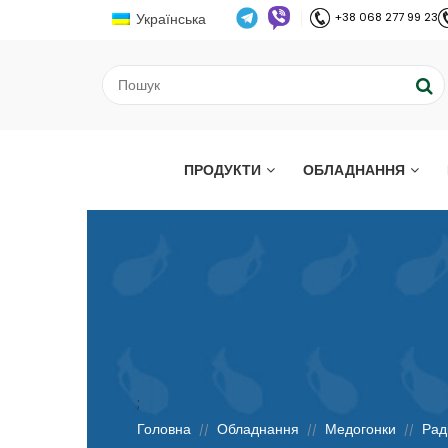
Українська
+38 068 277 99 23
ПРОДУКТИ
ОБЛАДНАННЯ
;
Головна
Обладнання
Медогонки
Рад
//
//
//