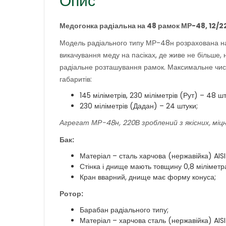
Опис
Медогонка радіальна на 48 рамок МР-48, 12/2
Модель радіального типу МР-48н розрахована на
викачування меду на пасіках, де живе не більше, 
радіальне розташування рамок. Максимальне число
габаритів:
145 міліметрів, 230 міліметрів (Рут) – 48 шт
230 міліметрів (Дадан) – 24 штуки;
Агрегат МР-48н, 220В зроблений з якісних, міцн
Бак:
Матеріал – сталь харчова (нержавійка) AISI
Стінка і днище мають товщину 0,8 міліметр
Кран вварний, днище має форму конуса;
Ротор:
Барабан радіального типу;
Матеріал – харчова сталь (нержавійка) AISI