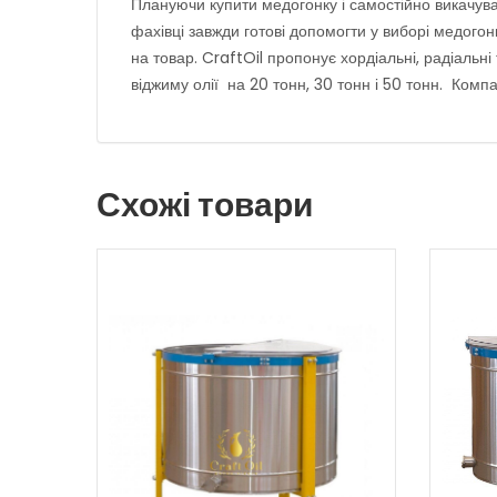
Плануючи купити медогонку і самостійно викачуват
фахівці завжди готові допомогти у виборі медогон
на товар. CraftOil пропонує хордіальні, радіальн
віджиму олії на 20 тонн, 30 тонн і 50 тонн. Компа
Схожі товари