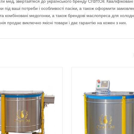
и мед, звертайтеся до українського бренду CraftOil. Кваліфіковані
ки під ваші потреби і особливості пасіки, а також оформити замовл
і та комбіновані медогонки, а також брендові маслопреса для холод
нія продає виключно якісні товари і дає гарантію на кожен з них.