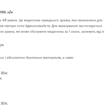
20В, н/ж
 48 рамок. Це медогонка середнього зразка, яка призначена для
ніж півтори сотні бджолосімейств. Для викачування застосовується
 рамок, які може обслужити медогонка за 1 сеанс, залежить від їх
ук;
их і абсолютно безпечних матеріалів, а саме:
 304;
а;
 304;