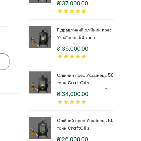
₴
137,000.00
бочкою 6 літрів
Гідравлічний олійний прес
Українець 50 тонн
CraftOil з капролоновою
₴
135,000.00
бочкою 4 літри
Олійний прес Українець 50
тонн CraftOil з
капролоновою бочкою 3
₴
134,000.00
літри
Олійний прес Українець 50
тонн CraftOil з
капролоновою бочкою 1,5
₴
126,000.00