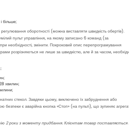
і більше;
 регулювання оборотності (можна виставляти швидкість обертів).
зумілий пульт управління, на якому записано 6 команд (за
 при необхідності, змінити. Покроковий опис перепрограмування
програми розрізняються не лише за швидкістю, але й за часом, необхі
:
ин;
28 хвилин;
вилини;
онатних стекол. Завдяки цьому, виключено їх забруднення або
ю безпеки є аварійна кнопка «Стоп» (на пульті), що зупиняє агрега
ію 2 роки з моменту придбання. Клієнтам товар поставляється 