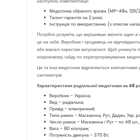
наступній комплектації:
Медогонка обраного зразка (МР-48н, 12В/2
Талон-гарантія на 2 роки;
Інструкція по використанню (з описом нал
Потрібно розуміти, що вирішивши змінити один зі 
це на себе. Виробник і продавець не відповідають
або взагалі перестав запускатися. Щоб уникнути п
покроковому гайду по перепрограмуванню медог
Ця та інші медогонки відрізняються компактними 
сантиметрів.
Характеристики радіальної медогонки на 48 р
Виробник – Україна;
Вид – радіальна;
Привід – електричний;
Типи рамок – Магазинна, Рут, Дадан, Укр. р
Число рамок – Магазинна і Рут – по 48 шт.,
Вага – 80 кілограм;
Потужність двигуна – 370 Вт;