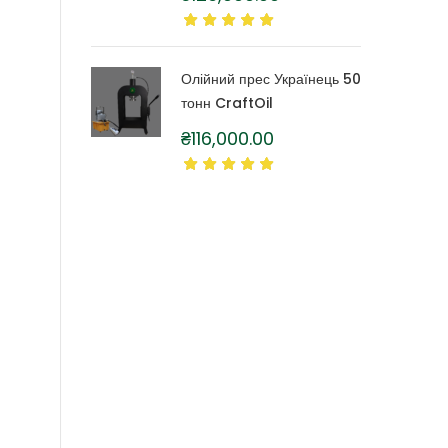
літра
Олійний прес Українець 50
тонн CraftOil
₴
116,000.00