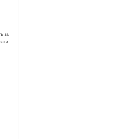
ть за
вати