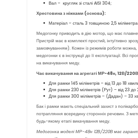
Вал – кругляк зі сталі AISI 304;
Хрестовина з ніжками (основа):
Матеріал – сталь 3 товщиною 2,5 міліметра 
Медогонку приводить в дію мотор, що має плавне
Пристрій має в комплекті простий, інтуїтивно зро
замовчуванням). Кожен із режимів роботи можна,
медогонки є в інструкції до її експлуатації. Всі 
на викачування меду.
Час викачування на агрегаті МР-48н, 12В/220В
Для рамки 145 міліметрів – від 13 до 18 хвил
Для рамки 230 міліметрів (Рут) – від 23 до 
Для рамки 300 міліметрів – (Дадан) – 33 х
Бак і рамки мають спеціальний захист з полікарб
потрапляння всередину сторонніх речовин. З мето
будь-якому етапі викачування меду.
Медогонка моделі МР-48н 12В/220В має гарант