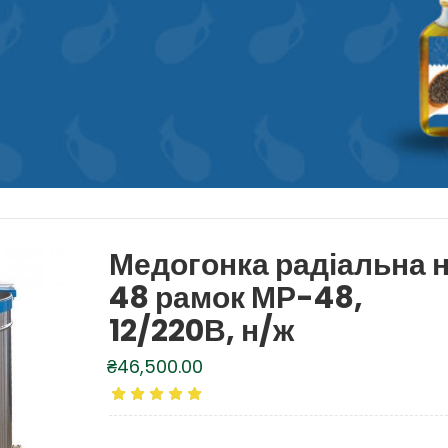
Медогонка радіальна 
48 рамок МР-48,
12/220В, н/ж
₴
46,500.00