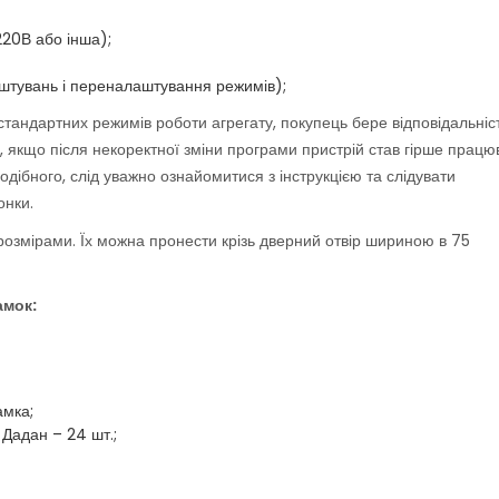
20В або інша);
аштувань і переналаштування режимів);
стандартних режимів роботи агрегату, покупець бере відповідальніс
, якщо після некоректної зміни програми пристрій став гірше працю
одібного, слід уважно ознайомитися з інструкцією та слідувати
онки.
розмірами. Їх можна пронести крізь дверний отвір шириною в 75
амок:
амка;
 Дадан – 24 шт.;