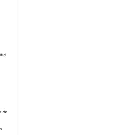
дним
т на
в