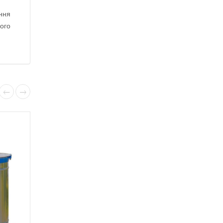
ення
ного