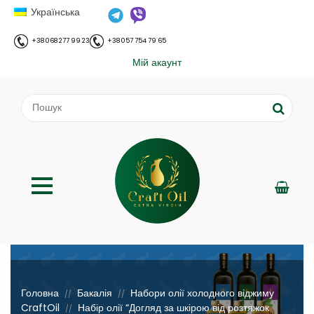
Українська
+38 068 277 99 23
+38 057 754 79 65
Мій акаунт
;
Головна
Бакалія
Набори олії холодного віджиму
//
//
CraftOil
Набір олії “Догляд за шкірою від розтяжок
//