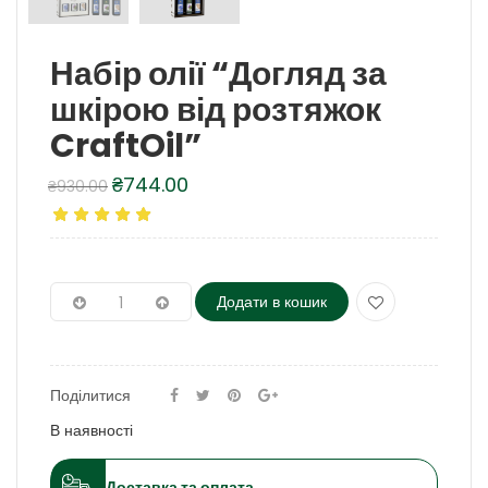
Набір олії “Догляд за
шкірою від розтяжок
CraftOil”
₴
744.00
₴
930.00
Оригінальна
Поточна
ціна:
ціна:
₴930.00.
₴744.00.
Додати в кошик
Поділитися
В наявності
Доставка та оплата