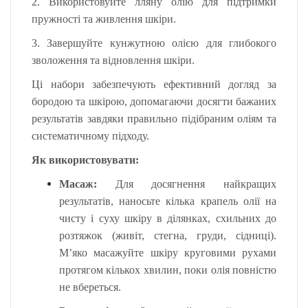
2.
Використовуйте лляну олію для підтримки
пружності та живлення шкіри.
3.
Завершуйте кунжутною олією для глибокого
зволоження та відновлення шкіри.
Ці набори забезпечують ефективний догляд за
бородою та шкірою, допомагаючи досягти бажаних
результатів завдяки правильно підібраним оліям та
систематичному підходу.
Як використовувати:
Масаж:
Для досягнення найкращих
результатів, наносьте кілька крапель олії на
чисту і суху шкіру в ділянках, схильних до
розтяжок (живіт, стегна, груди, сідниці).
М’яко масажуйте шкіру круговими рухами
протягом кількох хвилин, поки олія повністю
не вбереться.