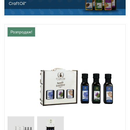
CraftOil”
Розпродаж!