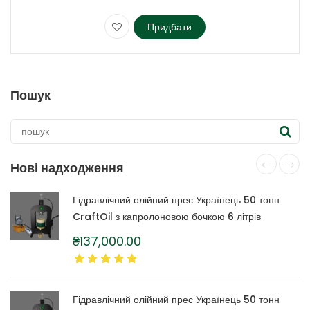
Придбати
Цей
товар
має
кілька
Пошук
варіантів.
Параметри
можна
вибрати
на
Нові надходження
сторінці
товару
Гідравлічний олійний прес Українець 50 тонн
CraftOil з капролоновою бочкою 6 літрів
₴
137,000.00
Гідравлічний олійний прес Українець 50 тонн