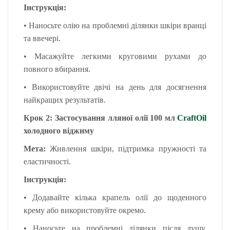
Інструкція:
•
Наносьте олію на проблемні ділянки шкіри вранці
та ввечері.
•
Масажуйте легкими круговими рухами до
повного вбирання.
•
Використовуйте двічі на день для досягнення
найкращих результатів.
Крок 2: Застосування лляної олії
100 мл
CraftOil
холодного віджиму
Мета:
Живлення шкіри, підтримка пружності та
еластичності.
Інструкція:
•
Додавайте кілька крапель олії до щоденного
крему або використовуйте окремо.
•
Наносьте на проблемні ділянки після душу,