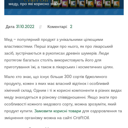
меду, про які корисно знати
Дата
31.10.2022
Коментарі:
2
Мед – популярний продукт з унікальними цілющими
властивостями. Перші згадки про нього, як про лікарський
засіб, зустрічаються в рукописах древніх шумерів. Люди
протягом багатьох століть використовують його для
приготування їжі, а також в лікарських і косметичних цілях.
Мало хто знає, що існує більше 300 сортів бджолиного
продукту, кожен з яких має власний відтінок і особливий
хімічний склад. Одним і ті ж корисні компоненти в різних видах
меду знаходяться в різному співвідношенні. Якщо знати про
особливості кожного медового сорту, можна зрозуміти, який
продукт купити.
Замовити корисні товари
для оздоровлення та
зміцнення організму можна на сайті CraftOil.