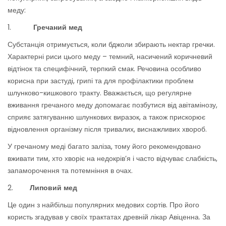
меду:
1.
Гречаний
мед
Субстанція отримується, коли бджоли збирають нектар гречки.
Характерні риси цього меду – темний, насичений коричневий
відтінок та специфічний, терпкий смак. Речовина особливо
корисна при застуді, грипі та для профілактики проблем
шлунково-кишкового тракту. Вважається, що регулярне
вживання гречаного меду допомагає позбутися від авітамінозу,
сприяє затягуванню шлункових виразок, а також прискорює
відновлення організму після тривалих, виснажливих хвороб.
У гречаному меді багато заліза, тому його рекомендовано
вживати тим, хто хворіє на недокрів’я і часто відчуває слабкість,
запаморочення та потемніння в очах.
2.
Липовий
мед
Це один з найбільш популярних медових сортів. Про його
користь згадував у своїх трактатах древній лікар Авіценна. За