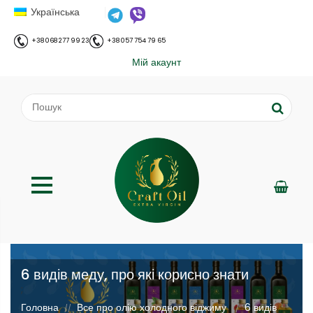
Українська
+38 068 277 99 23
+38 057 754 79 65
Мій акаунт
6 видів меду, про які корисно знати
;
Головна
Все про олію холодного віджиму
6 видів
//
//