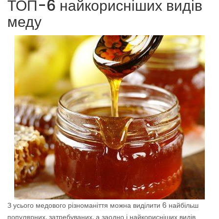
ТОП-6 найкорисніших видів
меду
З усього медового різноманіття можна виділити 6 найбільш
популярних, затребуваних, а заодно і найкорисніших видів