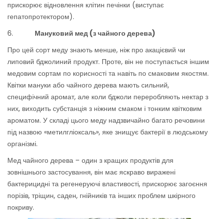
прискорює відновлення клітин печінки (виступає
гепатопротектором).
6.
Мануковий мед (з чайного дерева)
Про цей сорт меду знають менше, ніж про акацієвий чи
липовий бджолиний продукт. Проте, він не поступається іншим
медовим сортам по корисності та навіть по смаковим якостям.
Квітки мануки або чайного дерева мають сильний,
специфічний аромат, але коли бджоли переробляють нектар з
них, виходить субстанція з ніжним смаком і тонким квітковим
ароматом. У складі цього меду надзвичайно багато речовини
під назвою «метилгліоксаль», яке знищує бактерії в людському
організмі.
Мед чайного дерева – один з кращих продуктів для
зовнішнього застосування, він має яскраво виражені
бактерицидні та регенеруючі властивості, прискорює загоєння
порізів, тріщин, саден, гнійників та інших проблем шкірного
покриву.