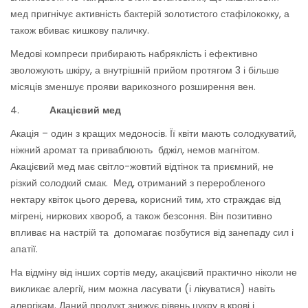
мед пригнічує активність бактерій золотистого стафілококку, а
також вбиває кишкову паличку.
Медові компреси прибирають набряклість і ефективно
зволожують шкіру, а внутрішній прийом протягом 3 і більше
місяців зменшує прояви варикозного розширення вен.
4.
Акацієвий
мед
Акація – один з кращих медоносів. Її квіти мають солодкуватий,
ніжний аромат та приваблюють бджіл, немов магнітом.
Акацієвий мед має світло-жовтий відтінок та приємний, не
різкий солодкий смак. Мед, отриманий з переробленого
нектару квіток цього дерева, корисний тим, хто страждає від
мігрені, ниркових хвороб, а також безсоння. Він позитивно
впливає на настрій та допомагає позбутися від занепаду сил і
апатії.
На відміну від інших сортів меду, акацієвий практично ніколи не
викликає алергії, ним можна ласувати (і лікуватися) навіть
алергікам. Даний продукт знижує рівень цукру в крові і