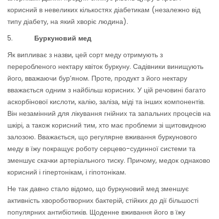
корисний в невеликих кількостях діабетикам (незалежно від
типу діабету, на який хворіє людина).
5.
Буркуновий
мед
Як випливає з назви, цей сорт меду отримують з
переробленого нектару квіток буркуну. Садівники винищують
його, вважаючи бур’яном. Проте, продукт з його нектару
вважається одним з найбільш корисних. У цій речовині багато
аскорбінової кислоти, калію, заліза, міді та інших компонентів.
Він незамінний для лікування гнійних та запальних процесів на
шкірі, а також корисний тим, хто має проблеми зі щитовидною
залозою. Вважається, що регулярне вживання буркунового
меду в їжу покращує роботу серцево-судинної системи та
зменшує скачки артеріального тиску. Причому, медок однаково
корисний і гіпертонікам, і гіпотонікам.
Не так давно стало відомо, що буркуновий мед зменшує
активність хвороботворних бактерій, стійких до дії більшості
популярних антибіотиків. Щоденне вживання його в їжу