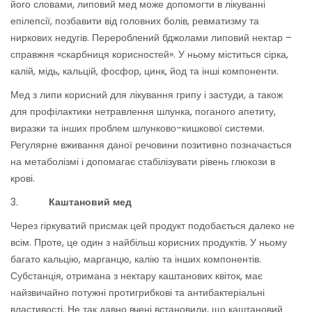
його словами, липовий мед може допомогти в лікуванні
епілепсії, позбавити від головних болів, ревматизму та
ниркових недугів. Перероблений бджолами липовий нектар –
справжня «скарбниця корисностей». У ньому міститься сірка,
калій, мідь, кальцій, фосфор, цинк, йод та інші компоненти.
Мед з липи корисний для лікування грипу і застуди, а також
для профілактики нетравлення шлунка, поганого апетиту,
виразки та інших проблем шлунково-кишкової системи.
Регулярне вживання даної речовини позитивно позначається
на метаболізмі і допомагає стабілізувати рівень глюкози в
крові.
3.
Каштановий
мед
Через гіркуватий присмак цей продукт подобається далеко не
всім. Проте, це один з найбільш корисних продуктів. У ньому
багато кальцію, марганцю, калію та інших компонентів.
Субстанція, отримана з нектару каштанових квіток, має
найзвичайно потужні протигрибкові та антибактеріальні
властивості. Не так давно вчені встановили, що каштановий