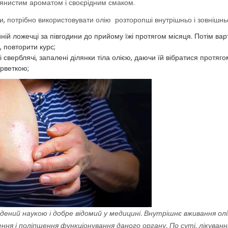
’янистим ароматом і своєрідним смаком.
 потрібно використовувати олію розторопші внутрішньо і зовнішнь
ій ложечці за півгодини до прийому їжі протягом місяця. Потім вар
, повторити курс;
 сверблячі, запалені ділянки тіла олією, даючи їй вібратися протяг
рветкою;
еден
ий наукою і добре відом
ий
у медицині. Внутрішнє вживання олі
ння і поліпшення функціонування даного органу. По суті, лікуванн