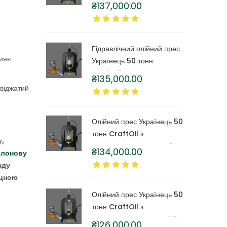
CraftOil з капролоновою
₴
137,000.00
бочкою 6 літрів
Гідравлічний олійний прес
рияє
Українець 50 тонн
CraftOil з капролоновою
₴
135,000.00
бочкою 4 літри
 віджатий
Олійний прес Українець 50
тонн CraftOil з
у,
капролоновою бочкою 3
₴
134,000.00
олонову
літри
нду
іцною
Олійний прес Українець 50
тонн CraftOil з
капролоновою бочкою 1,5
₴
126,000.00