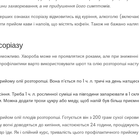
ни захворювання, а не придушення його симптомів.
рших ознаках псоріазу відмовитись від куріння, алкоголю (включа
ти прийом кави і напоїв, що містять кофеїн. Також не бажано наляг
соріазу
 неможливо. Хвороба може не проявлятися роками, але при зниженні 
я профілактики варто використовувати шрот та олію розторопші наст
йому олії розторопші. Вона п’ється по 1 ч. л. тричі на день натщес
асіння. Треба 1 ч. л. рослинної суміші на півгодини запарювати в 1 скл
ом. Можна додати трохи цукру або меду, щоб напій був більш приєм
прийом олії плодів розторопші. Готується він з 200 грам сухої сирови
у вогні доводяться до кипіння, настоюються 24 години, проціджують
о їди. Як і олійний курс, тривалість цього профілактичного прийому