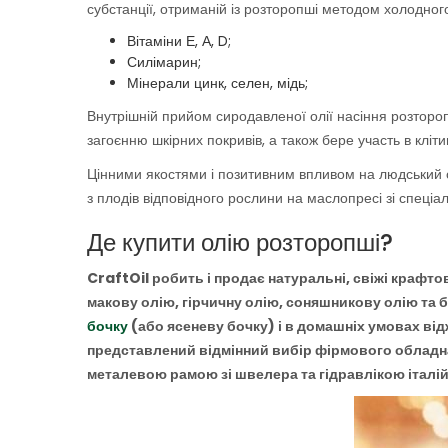
субстанції, отриманій із розторопші методом холодног
Вітаміни Е, А, D;
Силімарин;
Мінерали цинк, селен, мідь;
Внутрішній прийом сиродавленої олії насіння розтороп
загоєнню шкірних покривів, а також бере участь в клі
Цінними якостями і позитивним впливом на людський ор
з плодів відповідного рослини на маслопресі зі спеці
Де купити олію розторопші?
CraftOil робить і продає натуральні, свіжі крафто
макову олію, гірчичну олію, соняшникову олію та 
бочку
(або ясеневу бочку) і в домашніх умовах від
представлений відмінний вибір фірмового обладнан
металевою рамою зі швелера та гідравлікою італі