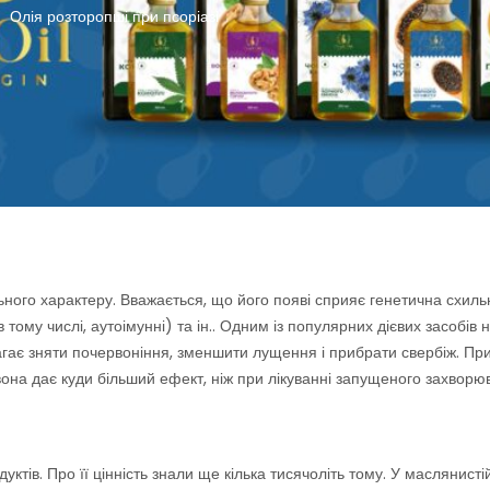
Олія розторопші при псоріазі
/
ого характеру. Вважається, що його появі сприяє генетична схильн
в тому числі, аутоімунні) та ін.. Одним із популярних дієвих засобів 
агає зняти почервоніння, зменшити лущення і прибрати свербіж. Пр
вона дає куди більший ефект, ніж при лікуванні запущеного захворю
ктів. Про її цінність знали ще кілька тисячоліть тому. У маслянисті