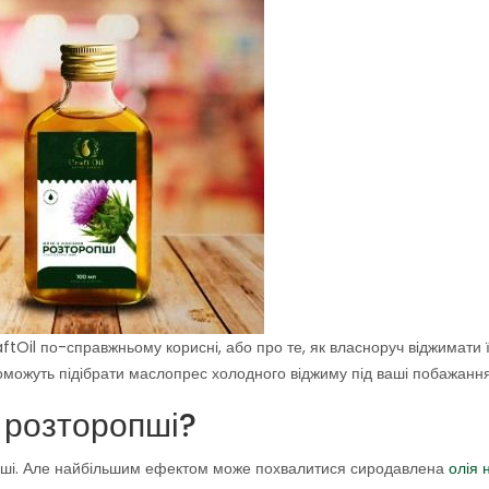
aftOil по-справжньому корисні, або про те, як власноруч віджимати 
поможуть підібрати маслопрес холодного віджиму під ваші побажання
ю розторопші?
оропші. Але найбільшим ефектом може похвалитися сиродавлена
олія 