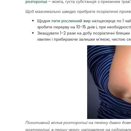
розторопші
– жовта, густа субстанція з приємним трав
Щоб максимально швидко прибрати псоріатичні прояви,
Щодня
пити рослинний жир
натщесерце по 1 чайн
зробити перерву на 10-15 днів і, при необхідності
Змащувати 1-2 рази на добу псоріатичні бляшки і
хвилин і прибираючи залишки м’якою, чистою се
Позитивний вплив розторопші на печінку давно дов
розторопші, в першу чергу, направлен
е на оздоровле