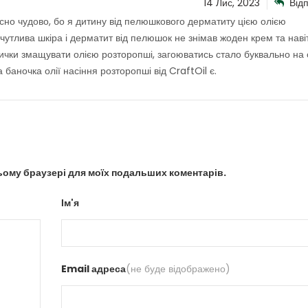
14 Лис, 2023
Відп
йсно чудово, бо я дитину від пелюшкового дерматиту цією олією
чутлива шкіра і дерматит від пелюшок не знімав жоден крем та наві
нички змащувати олією розторопші, загоюватись стало буквально на 
баночка олії насіння розторопші від CraftOil є.
цьому браузері для моїх подальших коментарів.
Ім'я
Email адреса
(не буде відображено)