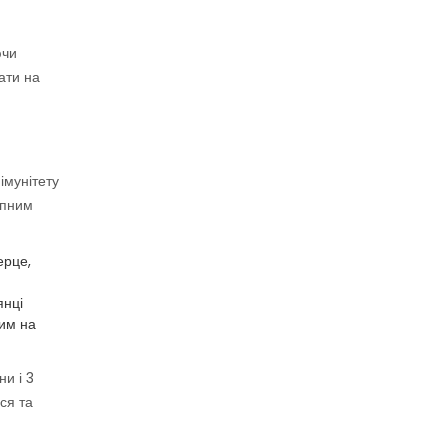
ючи
ати на
імунітету
упним
ерце,
янці
ним на
ни і 3
ся та