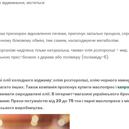
о віджимання, містяться:
ші прискорює відновлення печінки, пригнічує запальні процеси, сп
тинному білковому обміні, тим самим, налагоджуючи метаболізм.
ганізм наділена тільки натуральна, «жива» олія розторопші – жир,
альною прес-бочкою з дерева або полімеру (поліаміду-6).
ві олії холодного віджиму: олію розторопші, олію чорного кмин
багато інших. Також компанія пропонує купити маслопрес і
капр
жимати сиродавлені олії. В інтернет-магазині українського бре
ня: Преси потужністю від 20 до 75 тон і парні маслопреси з м
йського виробництва.