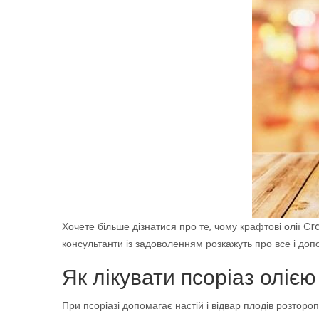
Хочете більше дізнатися про те, чому крафтові олії Cr
консультанти із задоволенням розкажуть про все і до
Як лікувати псоріаз оліє
При псоріазі допомагає настій і відвар плодів розт