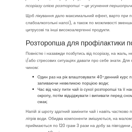
псоріазу
олією розторопші
–
це усунення першопричи
Щоб лікування дало максимальний ефект, варто при пе
слабоалкогольні напої), а також по можливості зменши
цитрусові та інші високоалергенні продукти.
Розторопша для профілактики п
Повністю і назавжди позбутись від псоріазу, на жаль,
і/або стресових ситуаціях давати про себе знати. Дл
чином:
Один раз на рік влаштовувати 40-денний курс при
запиваючи невеликою порцією води;
Час від часу пити чай із сухої розторопші та її н
окропу, потім відціджувати і випивати перед сн
смак;
Напій зі шроту здатний замінити чай і навіть частково 
літрів води. Обидва компоненти змішуються, на малом
приймаються по 120 грам 3 рази на добу за півгодини д