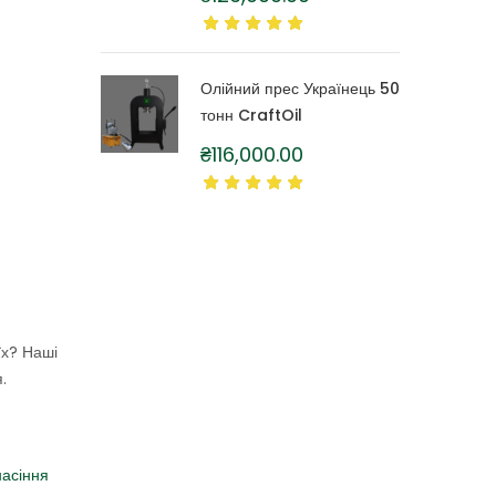
літра
Олійний прес Українець 50
тонн CraftOil
₴
116,000.00
їх? Наші
.
насіння