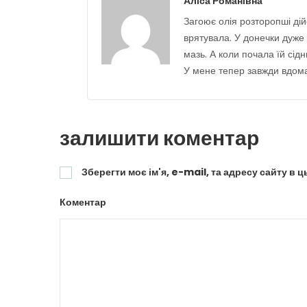
Аліса Романівна
Загоює олія розторопші ді
врятувала. У донечки дуже 
мазь. А коли почала їй сід
У мене тепер завжди вдома 
залишити коментар
Зберегти моє ім'я, e-mail, та адресу сайту в 
Коментар