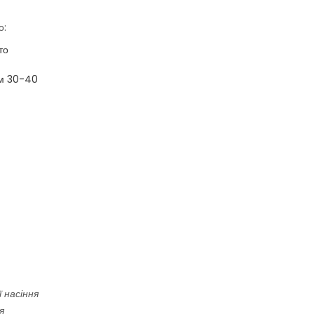
о:
то
ом 30-40
ї
насіння
я