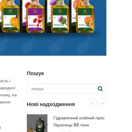
Пошук
ість і
народної
ичому, на
вання.
Нові надходження
Гідравлічний олійний прес
Українець 50 тонн
й