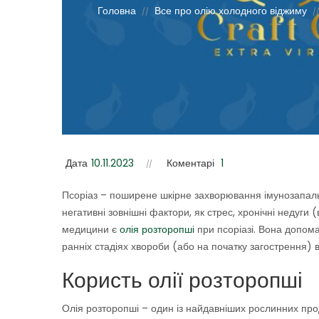
Головна
Все про олію холодного віджиму
//
/
Дата
10.11.2023
Коментарі
1
Псоріаз – поширене шкірне захворювання імунозапальн
негативні зовнішні фактори, як стрес, хронічні недуги (
медицини є
олія розторопші
при псоріазі. Вона допом
ранніх стадіях хвороби (або на початку загострення) 
Користь олії розторопші
Олія розторопші – один із найдавніших рослинних проду