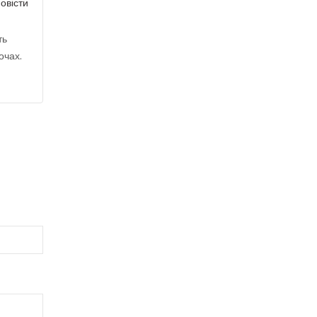
овісти
ть
очах.