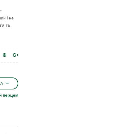
е
ий і не
’я та
НА
 й перцем