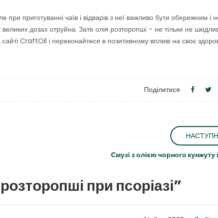
е при приготуванні чаїв і відварів з неї важливо бути обережним і н
у великих дозах отруйна. Зате олія розторопші – не тільки не шкідлив
 сайті CraftOil і переконайтеся в позитивному впливі на своє здоров
Поділитися
НАСТУП
Смузі з олією чорного кунжуту
 розторопші при псоріазі
”