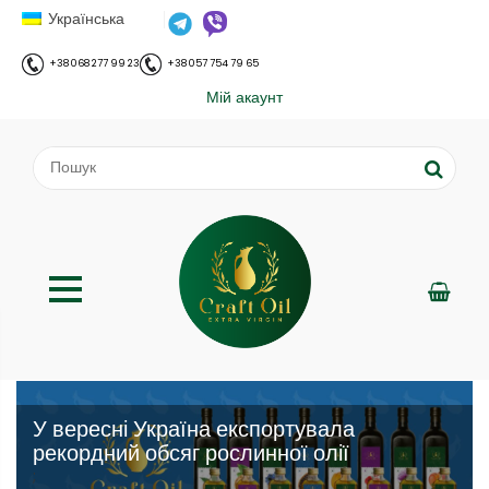
Українська
+38 068 277 99 23
+38 057 754 79 65
Мій акаунт
У вересні Україна експортувала
рекордний обсяг рослинної олії
;