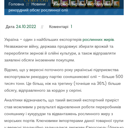
Головна
Новини
У вересні Україна експортувала
//
//
рекордний обсяг рослинної олії
Дата
24.10.2022
Коментарі
1
Україна – один з найбільших експортерів
рослинних жирів
.
Незважаючи війну, держава продовжує збирати врожай та
переробляти зернові й олійні культури, а також відправляти
заявлені обсяги іноземним покупцям.
Відомо, що у вересні поточного року українські підприємства
експортували рекордну партію соняшникової олії – більше 500
тисяч тонн. Це більш, ніж на третину (точніше на 36%) більше
обсягу, відправленого за кордон у серпні.
Аналітики відзначають, що такий високий експортний приріст
став можливим у результаті відновлення роботи переробників
соняшнику і кукурудзи та відвантажень рослинного жиру з
морських портів. Ключовими імпортерами даної товарної групи
у вересні традиційно залишалися держави Євросоюзу (близько