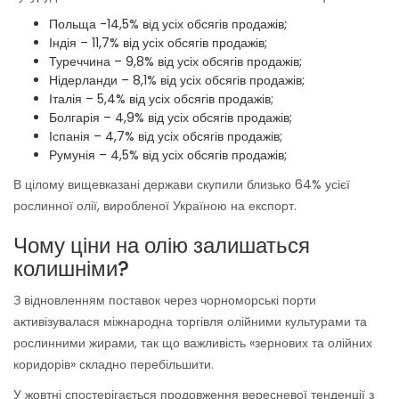
Польща -14,5% від усіх обсягів продажів;
Індія – 11,7% від усіх обсягів продажів;
Туреччина – 9,8% від усіх обсягів продажів;
Нідерланди – 8,1% від усіх обсягів продажів;
Італія – 5,4% від усіх обсягів продажів;
Болгарія – 4,9% від усіх обсягів продажів;
Іспанія – 4,7% від усіх обсягів продажів;
Румунія – 4,5% від усіх обсягів продажів;
В цілому вищевказані держави скупили близько 64% усієї
рослинної олії, виробленої Україною на експорт.
Чому ціни на олію залишаться
колишніми?
З відновленням поставок через чорноморські порти
активізувалася міжнародна торгівля олійними культурами та
рослинними жирами, так що важливість «зернових та олійних
коридорів» складно перебільшити.
У жовтні спостерігається продовження вересневої тенденції з