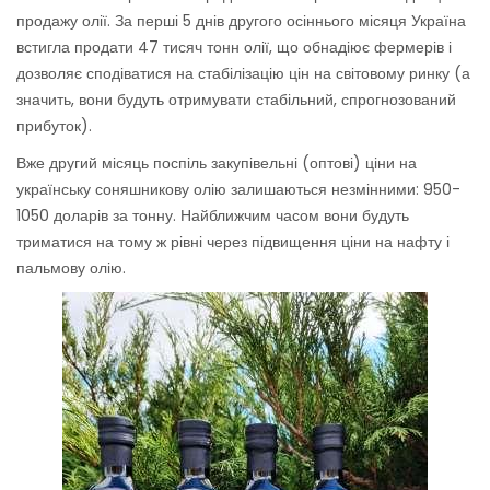
продажу олії. За перші 5 днів другого осіннього місяця Україна
встигла продати 47 тисяч тонн олії, що обнадіює фермерів і
дозволяє сподіватися на стабілізацію цін на світовому ринку (а
значить, вони будуть отримувати стабільний, спрогнозований
прибуток).
Вже другий місяць поспіль закупівельні (оптові) ціни на
українську соняшникову олію залишаються незмінними: 950-
1050 доларів за тонну. Найближчим часом вони будуть
триматися на тому ж рівні через підвищення ціни на нафту і
пальмову олію.