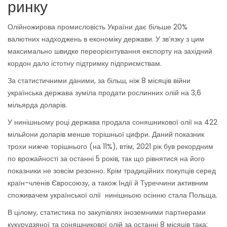
ринку
Олійножирова промисловість України дає більше 20%
валютних надходжень в економіку держави. У зв’язку з цим
максимально швидке переорієнтування експорту на західний
кордон дало істотну підтримку підприємствам.
За статистичними даними, за більш, ніж 8 місяців війни
українська держава зуміла продати рослинних олій на 3,6
мільярда доларів.
У нинішньому році держава продала соняшникової олії на 422
мільйони доларів менше торішньої цифри. Даний показник
трохи нижче торішнього (на 11%), втім, 2021 рік був рекордним
по врожайності за останні 5 років, так що рівнятися на його
показники не зовсім резонно. Крім традиційних покупців серед
країн-членів Євросоюзу, а також Індії й Туреччини активним
споживачем української олії нинішньою осінню стала Польща.
В цілому, статистика по закупівлях іноземними партнерами
кукурудзяної та соняшникової олій за останні 8 місяців така: