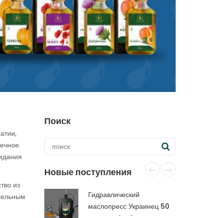
Поиск
атии,
ечное.
ридания
Новые поступления
тво из
Гидравлический
ительным
маслопресс Украинец 50