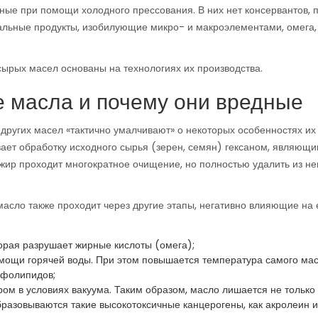
ые при помощи холодного прессования. В них нет консервантов, 
ральные продукты, изобилующие микро- и макроэлементами, омега,
ырых масел основаны на технологиях их производства.
е масла и почему они вредные
 других масел «тактично умалчивают» о некоторых особенностях их
евает обработку исходного сырья (зерен, семян) гексаном, являющ
жир проходит многократное очищение, но полностью удалить из не
асло также проходит через другие этапы, негативно влияющие на 
рая разрушает жирные кислоты (омега);
ощи горячей воды. При этом повышается температура самого мас
сфолипидов;
ом в условиях вакуума. Таким образом, масло лишается не только 
бразовываются такие высокотоксичные канцерогены, как акролеин и