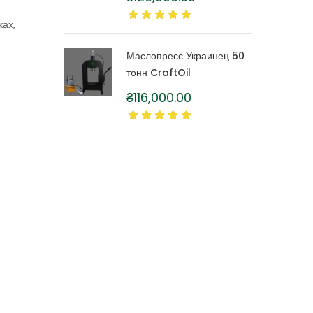
литра
ках,
Маслопресс Украинец 50
тонн CraftOil
₴
116,000.00