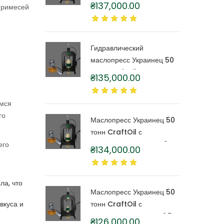
тонн CraftOil с
₴
137,000.00
примесей
капролоновой бочкой 6
литров
Гидравлический
маслопресс Украинец 50
тонн CraftOil с
₴
135,000.00
капролоновой бочкой 4
литра
имся
го
Маслопресс Украинец 50
тонн CraftOil с
капролоновой бочкой 3
его
₴
134,000.00
литра
ла, что
Маслопресс Украинец 50
вкуса и
тонн CraftOil с
капролоновой бочкой 1,5
₴
126,000.00