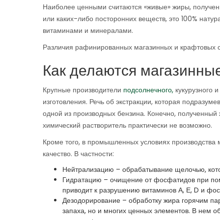
Наиболее ценными считаются «живые» жиры, полученн
или каких-либо посторонних веществ, это 100% нату
витаминами и минералами.
Различия рафинированных магазинных и крафтовых с
Как делаются магазинны
Крупные производители
подсолнечного,
кукурузного и
изготовления. Речь об экстракции, которая подразум
одной из производных бензина. Конечно, полученный 
химический растворитель практически не возможно.
Кроме того, в промышленных условиях производства м
качество. В частности:
Нейтрализацию – обрабатывание щелочью, кото
Гидратацию – очищение от фосфатидов при пом
приводит к разрушению витаминов А, Е, D и фо
Дезодорирование – обработку жира горячим пар
запаха, но и многих ценных элементов. В нем о