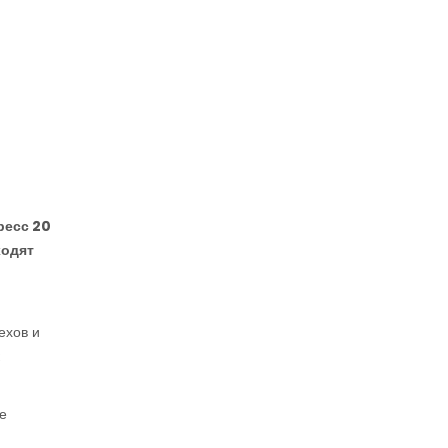
ресс 20
ходят
ехов и
е