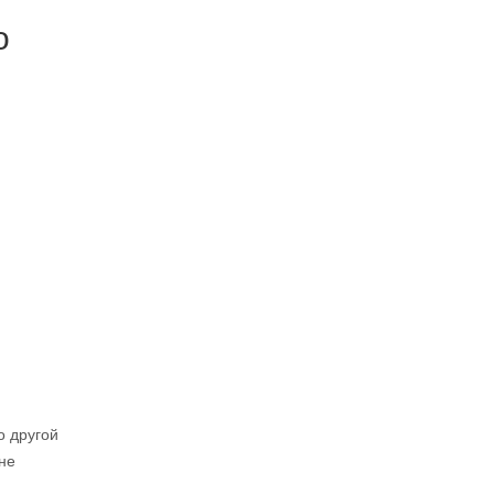
о
о другой
не