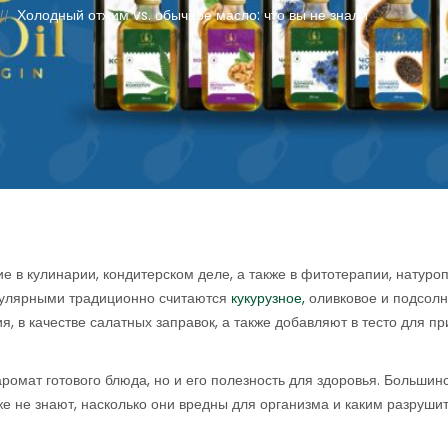
Холодный отжим vs. обычное масло: что вы не знали
//
в кулинарии, кондитерском деле, а также в фитотерапии, натуроп
пулярными традиционно считаются
кукурузное,
оливковое и подсолн
, в качестве салатных заправок, а также добавляют в тесто для п
аромат готового блюда, но и его полезность для здоровья. Большинс
же не знают, насколько они вредны для организма и каким разруш