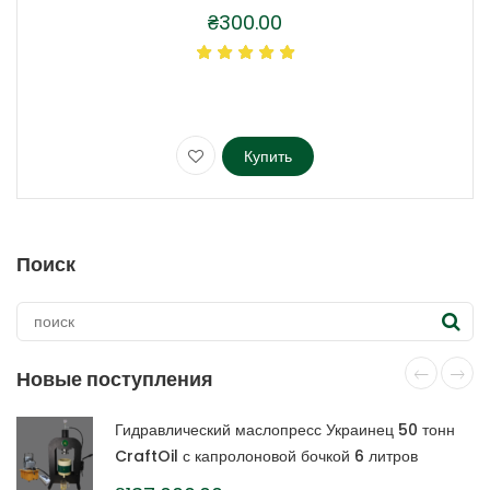
₴
300.00
Купить
Этот
товар
имеет
несколько
Поиск
вариаций.
Опции
можно
выбрать
на
Новые поступления
странице
товара.
Гидравлический маслопресс Украинец 50 тонн
CraftOil с капролоновой бочкой 6 литров