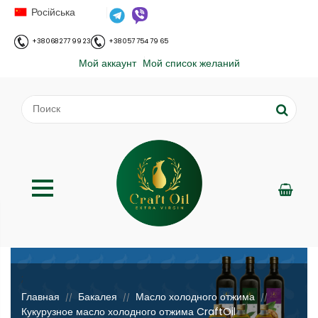
Російська
+38 068 277 99 23
+38 057 754 79 65
Мой аккаунт
Мой список желаний
;
Главная
Бакалея
Масло холодного отжима
//
//
//
Кукурузное масло холодного отжима CraftOil