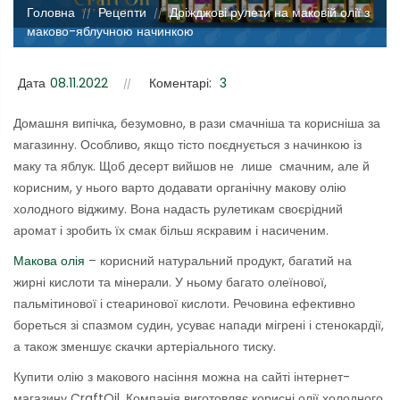
Головна
Рецепти
Дріжджові рулети на маковій олії з
//
//
маково-яблучною начинкою
Дата
08.11.2022
Коментарі:
3
Домашня випічка, безумовно, в рази смачніша та корисніша за
магазинну. Особливо, якщо тісто поєднується з начинкою із
маку та яблук. Щоб десерт вийшов не лише смачним, але й
корисним, у нього варто додавати органічну макову олію
холодного віджиму. Вона надасть рулетикам своєрідний
аромат і зробить їх смак більш яскравим і насиченим.
Макова олія
– корисний натуральний продукт, багатий на
жирні кислоти та мінерали. У ньому багато олеїнової,
пальмітинової і стеаринової кислоти. Речовина ефективно
бореться зі спазмом судин, усуває напади мігрені і стенокардії,
а також зменшує скачки артеріального тиску.
Купити олію з макового насіння можна на сайті інтернет-
магазину CraftOil. Компанія виготовляє корисні олії холодного