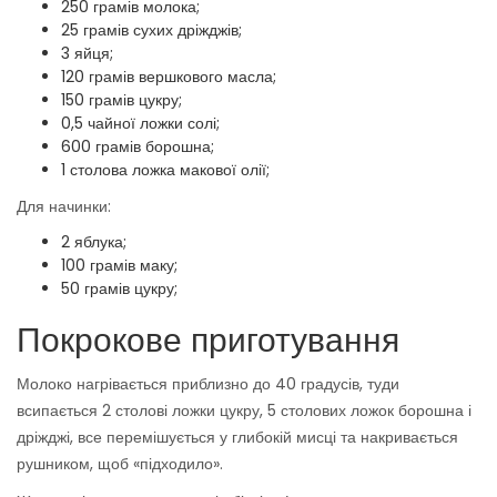
250 грамів молока;
25 грамів сухих дріжджів;
3 яйця;
120 грамів вершкового масла;
150 грамів цукру;
0,5 чайної ложки солі;
600 грамів борошна;
1 столова ложка макової олії;
Для начинки:
2 яблука;
100 грамів маку;
50 грамів цукру;
Покрокове приготування
Молоко нагрівається приблизно до 40 градусів, туди
всипається 2 столові ложки цукру, 5 столових ложок борошна і
дріжджі, все перемішується у глибокій мисці та накривається
рушником, щоб «підходило».