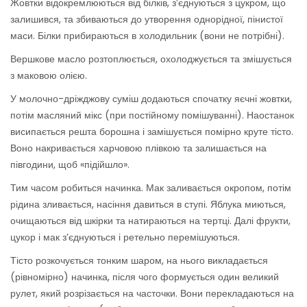
Жовтки відокремлюються від білків, з’єднуються з цукром, що
залишився, та збиваються до утворення однорідної, пінистої
маси. Білки прибираються в холодильник (вони не потрібні).
Вершкове масло розтоплюється, охолоджується та змішується
з маковою олією.
У молочно-дріжджову суміш додаються спочатку яєчні жовтки,
потім масляний мікс (при постійному помішуванні). Наостанок
висипається решта борошна і замішується помірно круте тісто.
Воно накривається харчовою плівкою та залишається на
півгодини, щоб «підійшло».
Тим часом робиться начинка. Мак заливається окропом, потім
рідина зливається, насіння давиться в ступі. Яблука миються,
очищаються від шкірки та натираються на тертці. Далі фрукти,
цукор і мак з’єднуються і ретельно перемішуються.
Тісто розкочується тонким шаром, на нього викладається
(рівномірно) начинка, після чого формується один великий
рулет, який розрізається на часточки. Вони перекладаються на