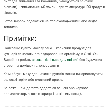
лист для випікання (за бажанням, змащуються збитими
білками) і випікаються 40 хвилин при температурі 190 градусів
Цельсія.
Готові вироби подаються на стіл охолодженими або ледве
теплими.
Примітки:
Найкраще купити макову олію – корисний продукт для
кулінарії та загального оздоровлення організму, в CraftOil.
Виробник робить
високоякісні сиродавлені олії
без будь-яких
сторонніх домішок та консервантів.
Крім яблук і маку для начинки рулетів можна використовувати
волоські горіхи або смажений арахіс.
За бажанням, до тіста додається ванілін або харчової
ароматизатор, а також кориця (на кінчику ножа).