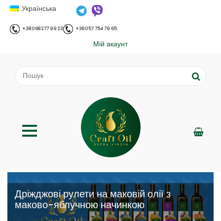
Українська
+38 068 277 99 23
+38 057 754 79 65
Мій акаунт
Дріжджові рулети на маковій олії з
маково-яблучною начинкою
;