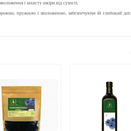
оложення і захисту шкіри від сухості.
оровою, пружною і зволоженою, забезпечуючи їй глибокий догл