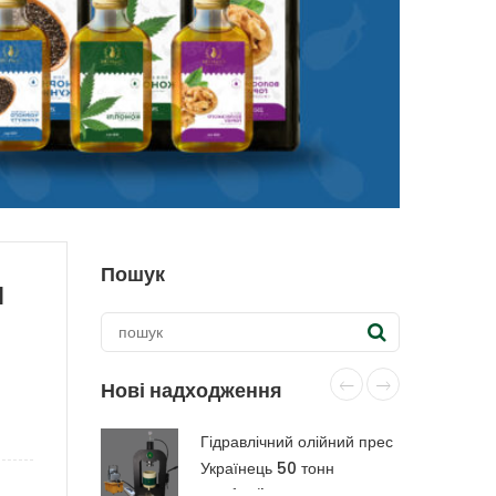
Пошук
я
Нові надходження
Гідравлічний олійний прес
Українець 50 тонн
CraftOil з капролоновою