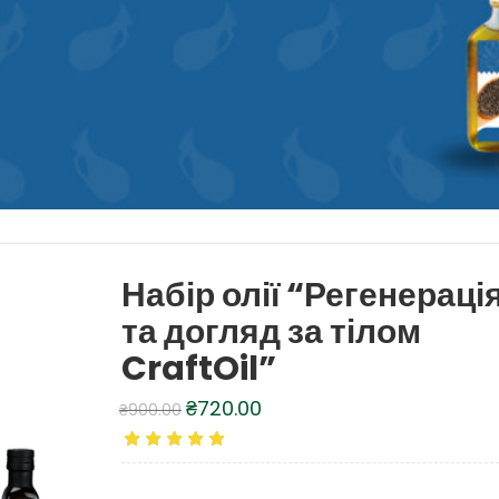
Набір олії “Регенераці
та догляд за тілом
CraftOil”
₴
720.00
₴
900.00
Оригінальна
Поточна
ціна:
ціна:
₴900.00.
₴720.00.