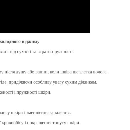
холодного віджиму
ист від сухості та втрати пружності.
ру після душу або ванни, коли шкіра ще злегка волога.
 тіла, приділяючи особливу увагу сухим ділянкам.
ності і пружності шкіри.
алансу шкіри і зменшення запалення.
 кровообігу і покращення тонусу шкіри.