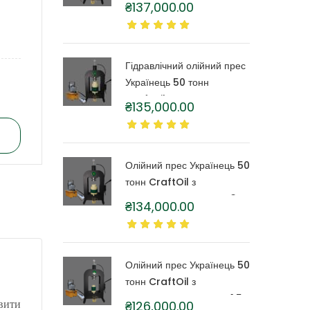
₴
137,000.00
бочкою 6 літрів
Гідравлічний олійний прес
Українець 50 тонн
CraftOil з капролоновою
₴
135,000.00
бочкою 4 літри
Олійний прес Українець 50
тонн CraftOil з
капролоновою бочкою 3
₴
134,000.00
літри
Олійний прес Українець 50
тонн CraftOil з
капролоновою бочкою 1,5
₴
126,000.00
овити