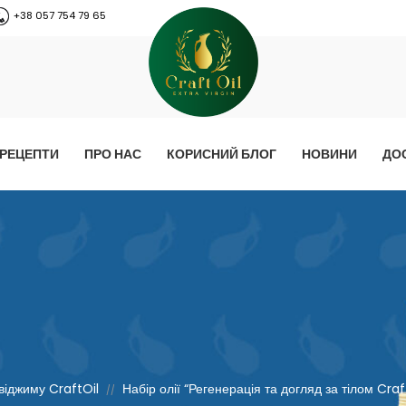
+38 057 754 79 65
РЕЦЕПТИ
ПРО НАС
КОРИСНИЙ БЛОГ
НОВИНИ
ДО
віджиму CraftOil
Набір олії “Регенерація та догляд за тілом Craf
//