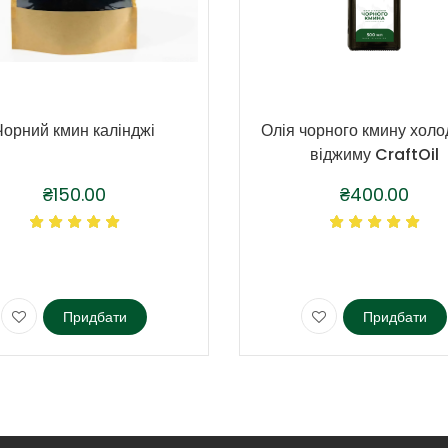
Чорний кмин калінджі
Олія чорного кмину холо
віджиму CraftOil
₴
150.00
₴
400.00
Придбати
Придбати
Цей
товар
має
кілька
в.
варіантів.