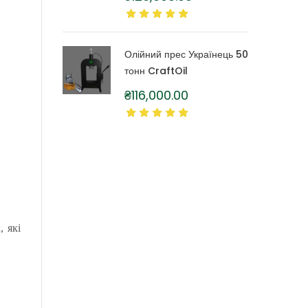
літра
Олійний прес Українець 50
тонн CraftOil
₴
116,000.00
 які