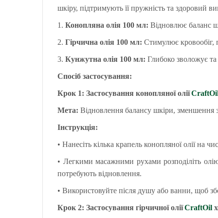
шкіру, підтримують її пружність та здоровий ви
1.
Конопляна олія
100 мл
:
Відновлює баланс шк
2.
Гірчична олія
100 мл
:
Стимулює кровообіг, п
3.
Кунжутна олія
100 мл
:
Глибоко зволожує та 
Спосіб застосування:
Крок 1: Застосування конопляної олії
CraftOi
Мета:
Відновлення балансу шкіри, зменшення з
Інструкція:
•
Нанесіть кілька крапель конопляної олії на чис
•
Легкими масажними рухами розподіліть олію 
потребують відновлення.
•
Використовуйте після душу або ванни, щоб зб
Крок 2: Застосування гірчичної олії
CraftOil
х