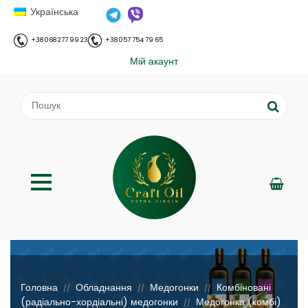
Українська
+38 068 277 99 23
+38 057 754 79 65
Мій акаунт
;
Головна
Обладнання
Медогонки
Комбіновані
//
//
//
(радіально-хордіальні) медогонки
Медогонка (комбі)
//