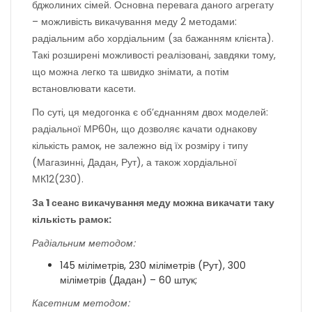
бджолиних сімей. Основна перевага даного агрегату
– можливість викачування меду 2 методами:
радіальним або хордіальним (за бажанням клієнта).
Такі розширені можливості реалізовані, завдяки тому,
що можна легко та швидко знімати, а потім
встановлювати касети.
По суті, ця медогонка є об’єднанням двох моделей:
радіальної МР60н, що дозволяє качати однакову
кількість рамок, не залежно від їх розміру і типу
(Магазинні, Дадан, Рут), а також хордіальної
МК12(230).
За 1 сеанс викачування меду можна викачати таку
кількість рамок:
Радіальним методом:
145 міліметрів, 230 міліметрів (Рут), 300
міліметрів (Дадан) – 60 штук;
Касетним методом: