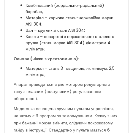
Комбінований (хордіально-радіальний)
барабан;
Матеріал – харчова сталь-нержавійка марки
AISI 304;
Вал – кругляк зі сталі AISI 304;
Касети – поворотні з нержавіючого сталевого
прутка (сталь марки AISI 304) діаметром 4
міліметри;
Основа (ніжки з хрестовиною):
Матеріал – сталь 3 товщиною, як мінімум, 2,5
міліметра;
Апарат приводиться в дію мотором редукторного
типу з плавним (поступовим) регулюванням
оборотності.
Медогонка оснащена зручним пультом управління,
на якому є 9 програм за замовчуванням. Кожну з них
при бажанні можна змінити, слідуючи покроковому
гайду в інструкції. Стандартно у пульта мається 6