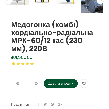
Медогонка (комбі)
хордіально-радіальна
МРК-60/12 кас (230
мм), 220В
₴
81,500.00
Додати в кошик
Поділитися