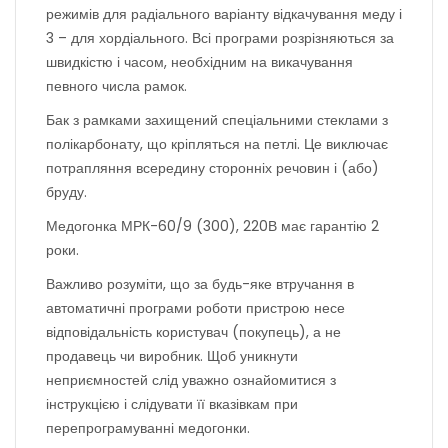
режимів для радіального варіанту відкачування меду і
3 – для хордіального. Всі програми розрізняються за
швидкістю і часом, необхідним на викачування
певного числа рамок.
Бак з рамками захищений спеціальними стеклами з
полікарбонату, що кріпляться на петлі. Це виключає
потрапляння всередину сторонніх речовин і (або)
бруду.
Медогонка МРК-60/9 (300), 220В має гарантію 2
роки.
Важливо розуміти, що за будь-яке втручання в
автоматичні програми роботи пристрою несе
відповідальність користувач (покупець), а не
продавець чи виробник. Щоб уникнути
неприємностей слід уважно ознайомитися з
інструкцією і слідувати її вказівкам при
перепрограмуванні медогонки.