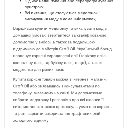
Під час налаштування або перепрограмування
пристрою;
Всі питання, що стосуються медогонок і
викачування меду в домашніх умовах;
Вирішивши купити медогонку та викачувати мед в
домашніх умовах, звертайтеся за кваліфікованою
допомогою у виборі, а також за подальшою
підтримкою до майстрів CraftOil. Український бренд
пропонує корисні сиродавлені олії (горіхову олію,
конопляну олію, гарбузову олію, тощо), а також
медогонки для різних пасік.
Купити корисні товари можна в інтернет-магазині
CraftOil або зв’язавшись з консультантами по
телефону, вказаному на сайті. Ми допоможемо
вибрати медогонку і розповімо про всі нюанси її
використання, а також проконсультуємо про користь
та різні варіанти використання крафтових олій
холодного віджиму.