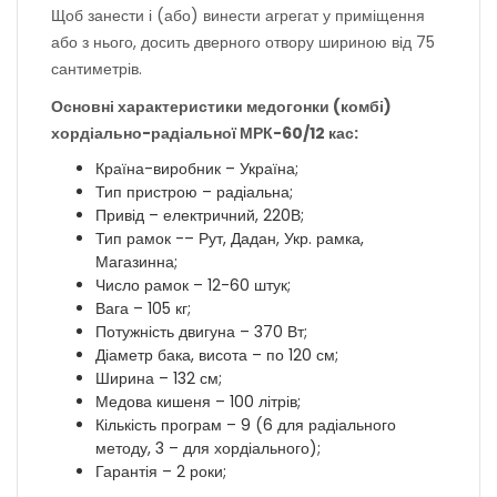
Щоб занести і (або) винести агрегат у приміщення
або з нього, досить дверного отвору шириною від 75
сантиметрів.
Основні характеристики медогонки (комбі)
хордіально-радіальної МРК-60/12 кас:
Країна-виробник – Україна;
Тип пристрою – радіальна;
Привід – електричний, 220В;
Тип рамок -– Рут, Дадан, Укр. рамка,
Магазинна;
Число рамок – 12-60 штук;
Вага – 105 кг;
Потужність двигуна – 370 Вт;
Діаметр бака, висота – по 120 см;
Ширина – 132 см;
Медова кишеня – 100 літрів;
Кількість програм – 9 (6 для радіального
методу, 3 – для хордіального);
Гарантія – 2 роки;