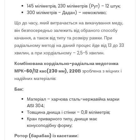
145 міліметрів, 230 міліметрів (Рут) – 12 штук;
300 міліметрів – Дадан) – неможливо;
Що до часу, який витрачається на викачування меду,
він безпосередньо залежить від обраного способу
качання, а також від типу та розміру рамки. При
радіальному методі на даний процес йде від 13 до 33
хвилин, а при хордіальному – 2,5-5 хвилин.
Комбінована хордіально-радіальна медогонка
МРК-60/12 кас(230 мм), 220В
зроблена з міцних і
надійних матеріалів:
Бак:
Матеріал – харчова сталь-нержавійка марки
AISI 304;
Товщина днища і стінки – 0,8 міліметрів;
Кран приварного типу, днище має
конусоподібну форму;
Ротор (барабан) із касетами: