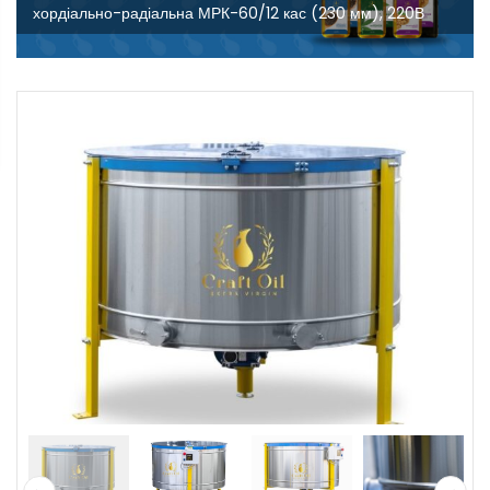
хордіально-радіальна МРК-60/12 кас (230 мм), 220В