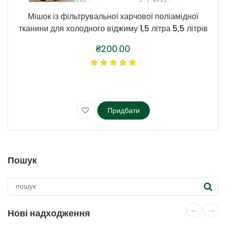
Мішок із фільтрувальної харчової поліамідної
тканини для холодного віджиму 1,5 літра 5,5 літрів
₴
200.00
Придбати
Цей
товар
має
кілька
Пошук
варіантів.
Параметри
можна
вибрати
на
Нові надходження
сторінці