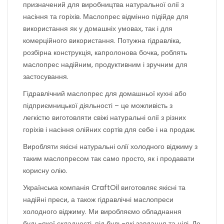
призначений для виробництва натуральної олії з
насіння та горіхів. Маслопрес відмінно підійде для
використання як у домашніх умовах, так і для
комерційного використання. Потужна гідравліка,
розбірна конструкція, капролонова бочка, роблять
маслопрес надійним, продуктивним і зручним для
застосування.
Гідравлічний маслопрес для домашньої кухні або
підприємницької діяльності – це можливість з
легкістю виготовляти свіжі натуральні олії з різних
горіхів і насіння олійних сортів для себе і на продаж.
Виробляти якісні натуральні олії холодного віджиму з
таким маслопресом так само просто, як і продавати
корисну олію.
Українська компанія CraftOil виготовляє якісні та
надійні преси, а також гідравлічні маслопреси
холодного віджиму. Ми виробляємо обладнання
будь-якої складності, під будь-які завдання та цілі. До