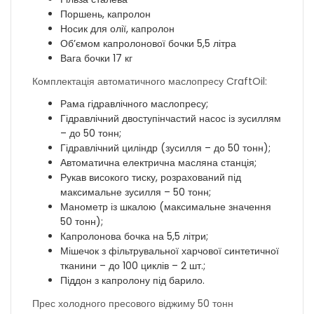
Поршень, капролон
Носик для олії, капролон
Об’ємом капролонової бочки 5,5 літра
Вага бочки 17 кг
Комплектація автоматичного маслопресу CraftOil:
Рама гідравлічного маслопресу;
Гідравлічний двоступінчастий насос із зусиллям
– до 50 тонн;
Гідравлічний циліндр (зусилля – до 50 тонн);
Автоматична електрична масляна станція;
Рукав високого тиску, розрахований під
максимальне зусилля – 50 тонн;
Манометр із шкалою (максимальне значення
50 тонн);
Капролонова бочка на 5,5 літри;
Мішечок з фільтрувальної харчової синтетичної
тканини – до 100 циклів – 2 шт.;
Піддон з капролону під барило.
Прес холодного пресового віджиму 50 тонн