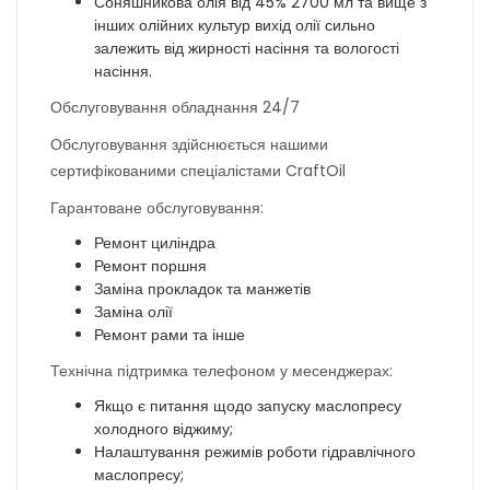
Соняшникова олія від 45% 2700 мл та вище з
інших олійних культур вихід олії сильно
залежить від жирності насіння та вологості
насіння.
Обслуговування обладнання 24/7
Обслуговування здійснюється нашими
сертифікованими спеціалістами CraftOil
Гарантоване обслуговування:
Ремонт циліндра
Ремонт поршня
Заміна прокладок та манжетів
Заміна олії
Ремонт рами та інше
Технічна підтримка телефоном у месенджерах:
Якщо є питання щодо запуску маслопресу
холодного віджиму;
Налаштування режимів роботи гідравлічного
маслопресу;