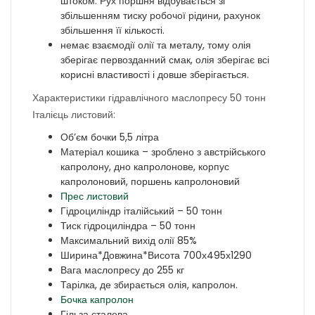
штоком. Рух поршня відбувається зі
збільшенням тиску робочої рідини, рахунок
збільшення її кількості.
немає взаємодії олії та металу, тому олія
зберігає первозданний смак, олія зберігає всі
корисні властивості і довше зберігається.
Характеристики гідравлічного маслопресу 50 тонн
Італієць листовий:
Об’єм бочки 5,5 літра
Матеріал кошика – зроблено з австрійського
капролону, дно капролонове, корпус
капролоновий, поршень капролоновий
Прес листовий
Гідроциліндр італійський – 50 тонн
Тиск гідроциліндра – 50 тонн
Максимальний вихід олії 85%
Ширина*Довжина*Висота 700х495х1290
Вага маслопресу до 255 кг
Тарілка, де збирається олія, капролон.
Бочка капролон
Гільза сталева