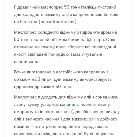
Гідравлічний маслопрес 50 тонн Італієць листовий
для холодного віджиму олії з капролоновою бочкою
на 5,5 літри (повний комплект).
Маслопрес холодного віджиму з гідроциліндром на
50 тонн листовий об’ємом бочки на 5,5 літра. Олія
отримана на такому пресі зберігає всі первозданні
якості, закладені природою, і має лікувальні
властивості.
Бочка виготовлена з австрійського капролону з
об’ємом на 3 літри. Для віджиму використовують
гідроциліндр тиском 50 тонн.
Маслопрес підходить для віджиму олії з соняшника,
льону, кунжуту, горіхів,
конопель
, чорного кмину,
амаранту та іншого насіння (для збільшення виходу
олії з великого насіння і для віджиму олії з дрібного
насіння – їх потрібно подрібнити перед тим як
вичавлювати олію, достатньо щоб була порушена