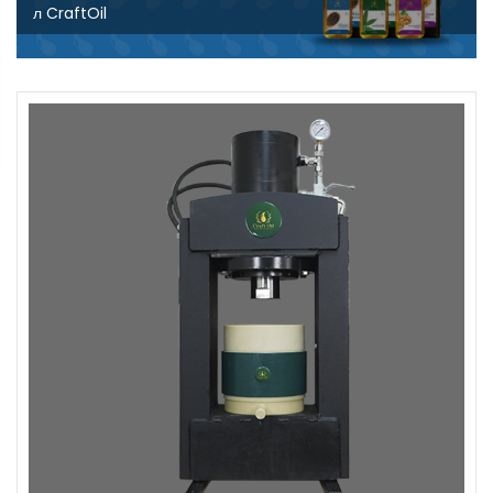
л CraftOil