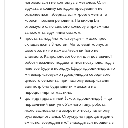
нагрівається і не контактує з металом. Олія
віджата в кошику методом пресування не
окислюється і зберігає всі мікроелементи та
корисні поживні речовини. На виході Ви
отримуєте олію світлого кольору з приємним
запахом та відмінним смаком.
проста та надійна конструкція – маслопрес
складається з 3 частин. Металевий корпус зі
швелера, як не намагайтеся ви його не
зламаєте. Капролонової бочки для довговічної
роботи важливо подавати тиск поступово, тоді з
нею все буде в порядку. Щодо гідроциліндра, то
ми використовуємо гідроциліндри середнього
цінового сегмента, при частому використанні
вам потрібно буде міняти манжети на
гідроциліндрі та мастило.
циліндр гідравлічний (скор. гідроциліндр) – це
гідравлічний двигун об’ємного типу, робота
якого заснована на зворотно-поступальному
русі вихідної ланки. Структурно гідроциліндри є
ємністю, всередині якої знаходиться поршень зі