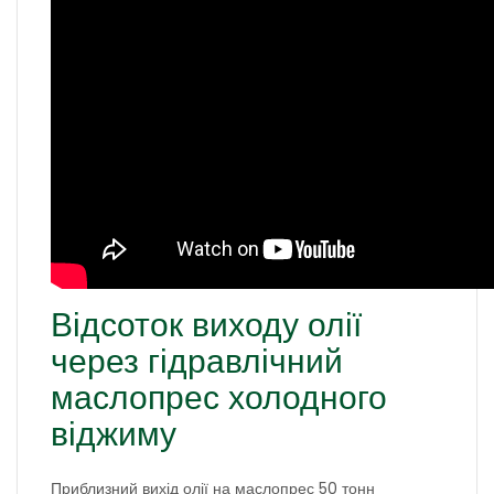
Відсоток виходу олії
через гідравлічний
маслопрес холодного
віджиму
Приблизний вихід олії на маслопрес 50 тонн