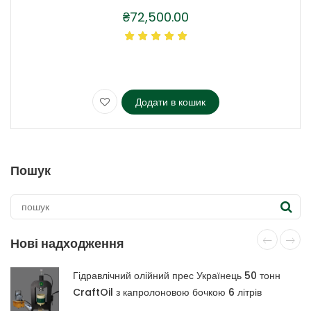
₴
72,500.00
Додати в кошик
Пошук
Нові надходження
Гідравлічний олійний прес Українець 50 тонн
CraftOil з капролоновою бочкою 6 літрів