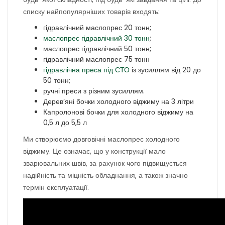
списку найпопулярніших товарів входять:
гідравлічний маслопрес 20 тонн;
маслопрес гідравлічний 30 тонн
;
маслопрес гідравлічний 50 тонн;
гідравлічний маслопрес 75 тонн
гідравлічна преса під СТО
із зусиллям від 20 до
50 тонн;
ручні преси з різним зусиллям.
Дерев’яні бочки холодного віджиму на 3 літри
Капролонові бочки для холодного віджиму на
0,5 л до 5,5 л
Ми створюємо довговічні маслопрес холодного
віджиму. Це означає, що у конструкції мало
зварювальних швів, за рахунок чого підвищується
надійність та міцність обладнання, а також значно
термін експлуатації.