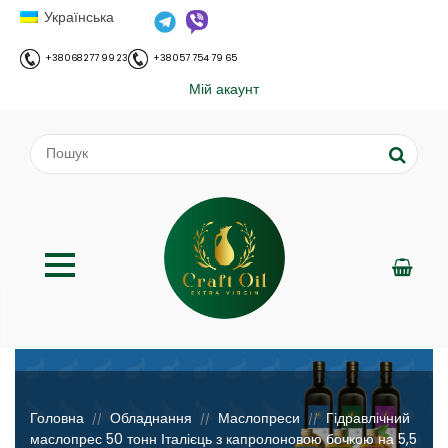
Українська
+38 068 277 99 23
+38 057 754 79 65
Мій акаунт
;
Головна
Обладнання
Маслопреси
Гідравлічний
//
//
//
маслопрес 50 тонн Італієць з капролоновою бочкою на 5,5