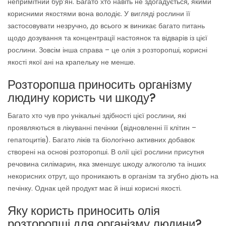
непримітний бур’ян. Багато хто навіть не здогадується, якими
корисними якостями вона володіє. У вигляді рослини її
застосовувати незручно, до всього ж виникає багато питань
щодо дозування та концентрації настоянок та відварів із цієї
рослини. Зовсім інша справа – це олія з розторопші, корисні
якості якої ані на крапельку не менше.
Розторопша приносить організму
людину користь чи шкоду?
Багато хто чув про унікальні здібності цієї рослини, які
проявляються в лікуванні печінки (відновленні її клітин –
гепатоцитів). Багато ліків та біологічно активних добавок
створені на основі розторопші. В олії цієї рослини присутня
речовина силімарин, яка зменшує шкоду алкоголю та інших
некорисних отрут, що проникають в організм та згубно діють на
печінку. Однак цей продукт має й інші корисні якості.
Яку користь приносить олія
розторопші для організму людини?