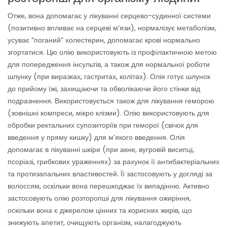
Отже, вона допомагає у лікуванні серцево-судинної системи
(позитивно впливає на серцеві м’язи), нормалізує метаболізм,
усуває “поганий” холестерин, допомагає крові нормально
згортатися. Цю олію використовують із профілактичною метою
для попередження інсультів, а також для нормальної роботи
шлунку (при виразках, гастритах, колітах). Олія готує шлунок
до прийому їжі, захищаючи та обволікаючи його стінки від
подразнення. Використовується також для лікування геморою
(зовнішні компреси, мікро клізми). Олію використовують для
обробки ректальних супозиторіїв при геморої (свічок для
введення у пряму кишку) для м’якого введення. Олія
допомагає в лікуванні шкіри (при акне, ​​вугровій висипці,
псоріазі, грибкових ураженнях) за рахунок її антибактеріальних
та протизапальних властивостей. Її застосовують у догляді за
волоссям, оскільки вона перешкоджає їх випадінню. Активно
застосовують олію розторопші для лікування ожиріння,
оскільки вона є джерелом цінних та корисних жирів, що
знижують апетит, очищують організм, налагоджують