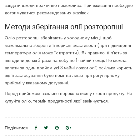
завдати шкоди практично неможливо. При вживанні необхідно
дотримуватися рекомендованих вказівок.
Методи зберігання олії розторопші
Олію розторопші зберігають у холодному місці, щоб
максимально зберегти її корисні властивості (при підвищенні
температури олія може їх втратити). Як правило, її п’ють за
півгодини до їжі 3 рази на добу по 1 чайній ложці. Не можна
випити за один прийом усі 3 чайні ложки олії, оскільки користь
від її застосування буде помітна лише при регулярному
прийомі у вказаному дозуванні.
Перед прийомом важливо переконатися у якості продукту. Не
купуйте олію, термін придатності якої закінчується.
Поділитися