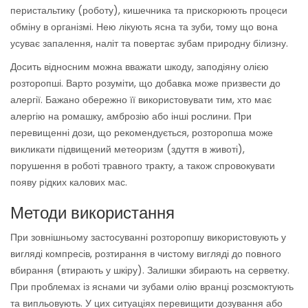
перистальтику (роботу), кишечника та прискорюють процеси
обміну в організмі. Нею лікують ясна та зуби, тому що вона
усуває запалення, наліт та повертає зубам природну білизну.
Досить відносним можна вважати шкоду, заподіяну олією
розторопші. Варто розуміти, що добавка може призвести до
алергії. Бажано обережно її використовувати тим, хто має
алергію на ромашку, амброзію або інші рослини. При
перевищенні дози, що рекомендується, розторопша може
викликати підвищений метеоризм (здуття в животі),
порушення в роботі травного тракту, а також спровокувати
появу рідких калових мас.
Методи використання
При зовнішньому застосуванні розторопшу використовують у
вигляді компресів, розтирання в чистому вигляді до повного
вбирання (втирають у шкіру). Залишки збирають на серветку.
При проблемах із яснами чи зубами олію вранці розсмоктують
та випльовують. У цих ситуаціях перевищити дозування або