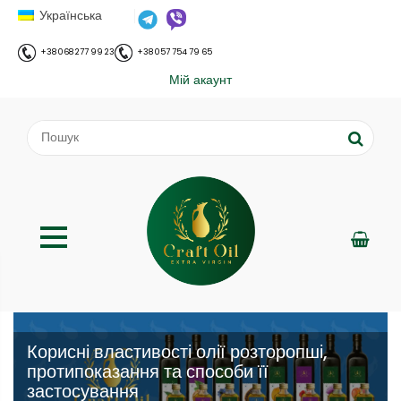
Українська
+38 068 277 99 23
+38 057 754 79 65
Мій акаунт
Корисні властивості олії розторопші,
протипоказання та способи її
застосування