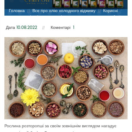
;
Головна
Все про олію холодного віджиму
Корисні
//
//
властивості олії розторопші, протипоказання та способи її
застосування
Дата
10.08.2022
Коментарі
1
Рослина розторопші за своїм зовнішнім виглядом нагадує