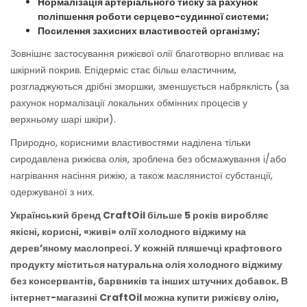
Нормалізація артеріального тиску за рахунок
поліпшення роботи серцево-судинної системи;
Посилення захисних властивостей організму;
Зовнішнє застосування рижієвої олії благотворно впливає на
шкірний покрив. Епідерміс стає більш еластичним,
розгладжуються дрібні зморшки, зменшується набряклість (за
рахунок нормалізації локальних обмінних процесів у
верхньому шарі шкіри).
Природно, корисними властивостями наділена тільки
сиродавлена рижієва олія, зроблена без обсмажування і/або
нагрівання насіння рижію, а також маслянистої субстанції,
одержуваної з них.
Український бренд CraftOil більше 5 років виробляє
якісні, корисні, «живі» олії холодного віджиму на
дерев’яному маслопресі. У кожній пляшечці крафтового
продукту міститься натуральна олія холодного віджиму
без консервантів, барвників та інших штучних добавок. В
інтернет-магазині CraftOil можна купити рижієву олію,