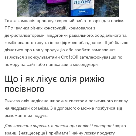
Також компанія пропонує хороший вибір товарів для пасіки:
ППУ-вулики різних конструкцій, кремовалки з
декристалізаторами, медогонки радіального, хордіального та
комбінованого типу та інше фірмове обладнання. Щоб більше
дізнатися про нашу продукцію або зробити замовлення,
зв’яжіться з консультантами CraftOil, зателефонувавши по
номеру на сайті або написавши в месенджери.
Що і як лікує олія рижію
посівного
Рижієва олія наділена широким спектром позитивного впливу
на людський організм. З її допомогою можна позбутися від
різноманітних недугів.
Для загоєння виразки, а також при коліті і гастриті
варто
вранці (натщесерце) приймати 1 чайну ложку продукту