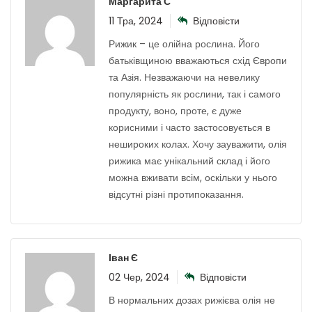
Маргарита С
11 Тра, 2024
Відповісти
Рижик – це олійна рослина. Його
батьківщиною вважаються схід Європи
та Азія. Незважаючи на невелику
популярність як рослини, так і самого
продукту, воно, проте, є дуже
корисними і часто застосовується в
нешироких колах. Хочу зауважити, олія
рижика має унікальний склад і його
можна вживати всім, оскільки у нього
відсутні різні протипоказання.
Іван Є
02 Чер, 2024
Відповісти
В нормальних дозах рижієва олія не