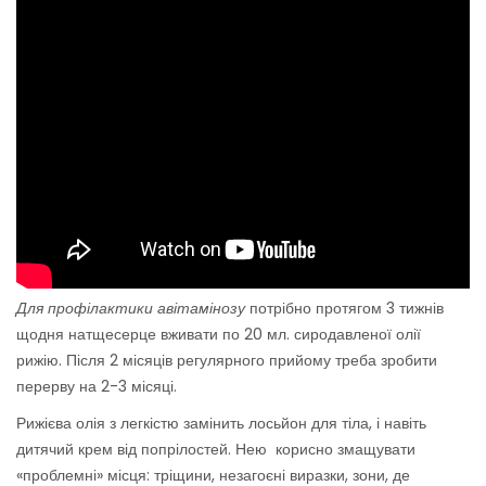
Для профілактики авітамінозу
потрібно протягом 3 тижнів
щодня натщесерце вживати по 20 мл. сиродавленої олії
рижію. Після 2 місяців регулярного прийому треба зробити
перерву на 2-3 місяці.
Рижієва олія з легкістю замінить лосьйон для тіла, і навіть
дитячий крем від попрілостей. Нею корисно змащувати
«проблемні» місця: тріщини, незагоєні виразки, зони, де