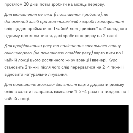
протягом 28 днів, потім зробити на місяць перерву.
Для відновлення печінки (і поліпшення її роботи), як
допоміжний засіб при жовчнокам’яній хворобі і холециститі
слід щодня приймати по 1 чайній ложці рижієвої олії холодного
віджиму протягом тижня, далі зробити перерву на 2 тижні.
Для профілактики раку
та поліпшення загального стану
онко-хворого (на початкових стадіях раку)
варто пити по 1
чайній ложці цього рослинного жиру вранці і ввечері. Курс
становить 2 тижні, після чого слід перерватися на 2-4 тижні і
відновити натуральне лікування.
Для поліпшення мозкової діяльності
варто додавати рижієву
олію в салати і заправки, вживаючи її 3-4 рази на тиждень по 1
чайній ложці.