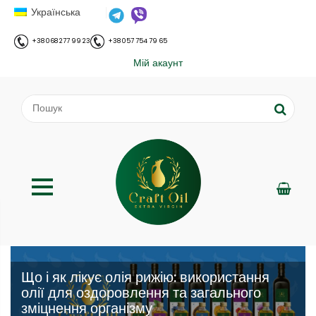
Українська
+38 068 277 99 23
+38 057 754 79 65
Мій акаунт
Що і як лікує олія рижію: використання
олії для оздоровлення та загального
зміцнення організму