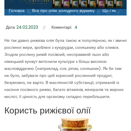
;
Головна
Все про олію холодного віджиму
Що і як
//
//
лікує олія рижію: використання олії для оздоровлення та
загального зміцнення організму
Дата
24.02.2023
Коментарі:
4
Не так давно рижієва олія була такою ж популярною, як і звичні
рослинні жири, зроблені з кукурудзи, соняшнику або оливок.
Згодом рослину рижій посівний, несправжній льон або
німецький кунжут витіснили культури з більш високою
масловіддачею (наприклад, соя, ріпак, соняшник). Як би там
не було, забувати про цей корисний рослинний продукт,
безумовно, не варто. В маслянистій субстанції, отриманій із
насіння посівного рижію, багато вітамінів, мінералів та жирних
кислот, її цінність для організму складно перебільшити.
Користь рижієвої олії