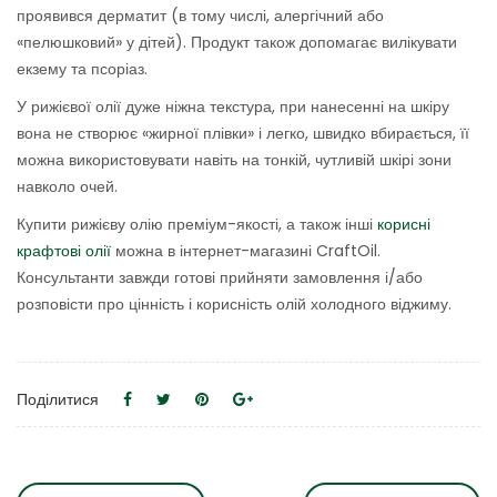
проявився дерматит (в тому числі, алергічний або
«пелюшковий» у дітей). Продукт також допомагає вилікувати
екзему та псоріаз.
У рижієвої олії дуже ніжна текстура, при нанесенні на шкіру
вона не створює «жирної плівки» і легко, швидко вбирається, її
можна використовувати навіть на тонкій, чутливій шкірі зони
навколо очей.
Купити рижієву олію преміум-якості, а також інші
корисні
крафтові олії
можна в інтернет-магазині CraftOil.
Консультанти завжди готові прийняти замовлення і/або
розповісти про цінність і корисність олій холодного віджиму.
Поділитися