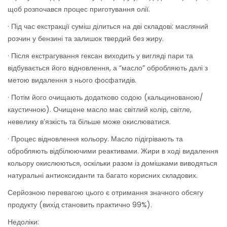
щоб розпочався процес приготування олії.
· Під час екстракції суміш ділиться на дві складові: масляний
розчин у бензині та залишок твердий без жиру.
· Після екстрагування гексан виходить у вигляді пари та
відбувається його відновлення, а “масло” обробляють далі з
метою видалення з нього фосфатидів.
· Потім його очищають додатково содою (кальцинованою/
каустичною). Очищене масло має світлий колір, світле,
невелику в’язкість та більше може окислюватися.
· Процес відновлення кольору. Масло підігрівають та
обробляють відбілюючими реактивами. Жири в ході видалення
кольору окислюються, оскільки разом із домішками виводяться
натуральні антиоксиданти та багато корисних складових.
Серйозною перевагою цього є отримання значного обсягу
продукту (вихід становить практично 99%).
Недоліки: