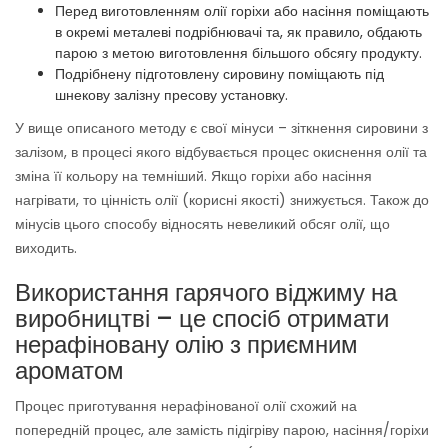
Перед виготовленням олії горіхи або насіння поміщають
в окремі металеві подрібнювачі та, як правило, обдають
парою з метою виготовлення більшого обсягу продукту.
Подрібнену підготовлену сировину поміщають під
шнекову залізну пресову установку.
У вище описаного методу є свої мінуси – зіткнення сировини з
залізом, в процесі якого відбувається процес окиснення олії та
зміна її кольору на темніший. Якщо горіхи або насіння
нагрівати, то цінність олії (корисні якості) знижується. Також до
мінусів цього способу відносять невеликий обсяг олії, що
виходить.
Використання гарячого віджиму на
виробництві – це спосіб отримати
нерафіновану олію з приємним
ароматом
Процес приготування нерафінованої олії схожий на
попередній процес, але замість підігріву парою, насіння/горіхи