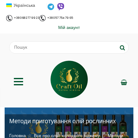
Українська
+38 068 277 99 23
+38 057 754 79 65
Мій акаунт
Методи приготування олій рослинних
;
Головна
Все про олію холодного віджиму
Методи
//
//