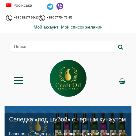
Російська
+38 068 277 99 23
+38 057 754 79 65
Мой аккаунт
Мой список желаний
Селедка «под шубой» с черным кунжутом
;
Главная
Рецепты
Селедка «под шубой» с черным
//
//