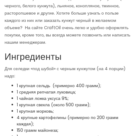
черного, белого кунжута), льняное, конопляное, тминное,
расторопшевое и другие. Хотите больше узнать о пользе
каждого из них или заказать кунжут черный в желаемом
объеме? На сайте CraftOil очень легко и удобно оформлять
покупки, кроме того, вы всегда можете позвонить или написать
нашим менеджерам.
Ингредиенты
Для селедки «под шубой» с черным кунжутом (на 4 порции)
надо:
1 крупная сельдь (примерно 400 грамм);
1 средняя репчатая луковица;
1 чайная ложка уксуса 9%;
1 крупная свекла (около 500 грамм);
1 крупная морковь;
4 крупные картофелины (примерно по 200 грамм
каждая);
150 грамм майонеза;