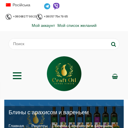
Російська
+38 068 277 99 23
+38 057 754 79 65
Мой аккаунт
Мой список желаний
Блины с арахисом и вареньем
;
Главная
Рецепты
Блины с арахисом и вареньем
//
//