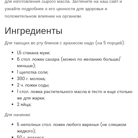
для изготовления сырого масла. Загляните на наш сайт и
узнайте подробнее о его ценности для здоровья и
положительном влиянии на организм.
Ингредиенты
Для тающих во рту блинов с арахисом надо (на 5 порций):
1,5 стакана муки;
6 стол. ложек сахара (можно по желанию больше/
меньше);
1 щепотка соли;
300 г. молока;
2 ч. ложки соды;
1 стол. ложка растительного масла в тесто и еще столько
же для жарки;
2 яйца;
Для начинки:
5 неполных стол. ложек любого варенья (не слишком
жидкого);
50 г. арахиса;