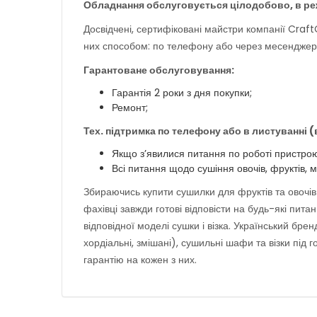
Обладнання обслуговується цілодобово, в ре
Досвідчені, сертифіковані майстри компанії CraftO
них способом: по телефону або через месенджери 
Гарантоване обслуговування:
Гарантія 2 роки з дня покупки;
Ремонт;
Тех. підтримка по телефону або в листуванні 
Якщо з’явилися питання по роботі пристрою, 
Всі питання щодо сушіння овочів, фруктів, м
Збираючись купити сушилки для фруктів та овочів а
фахівці завжди готові відповісти на будь-які пит
відповідної моделі сушки і візка. Український бре
хордіальні, змішані), сушильні шафи та візки під 
гарантію на кожен з них.