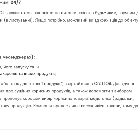
жимі 24/7
il завжди готові відповісти на питання клієнтів будь-яким, зручним 
(в листуванні). Якщо потрібно, можливий виїзд фахівців до об’єкту
(в месенджерах):
його запуску та ін.;
акаронів та інших продуктів;
бо візок для готової продукції, звертайтеся в CraftOil. Досвідчені
ання про сушіння корисних продуктів, а також допомогти з вибором
нд пропонує хороший вибір корисних товарів: медогонки (радіальні,
готову продукцію. Компанія продає лише високоякісні товари, тому д