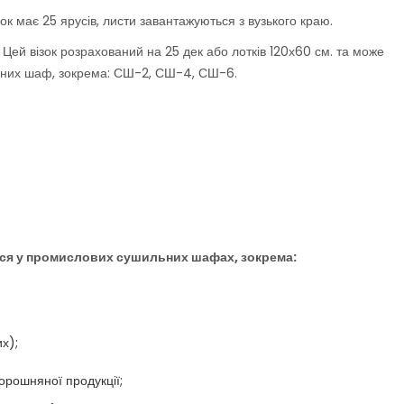
ізок має 25 ярусів, листи завантажуються з вузького краю.
. Цей візок розрахований на 25 дек або лотків 120х60 см. та може
ьних шаф, зокрема: СШ-2, СШ-4, СШ-6.
ься
у промислових сушильних шафах, зокрема:
их);
борошняної продукції;