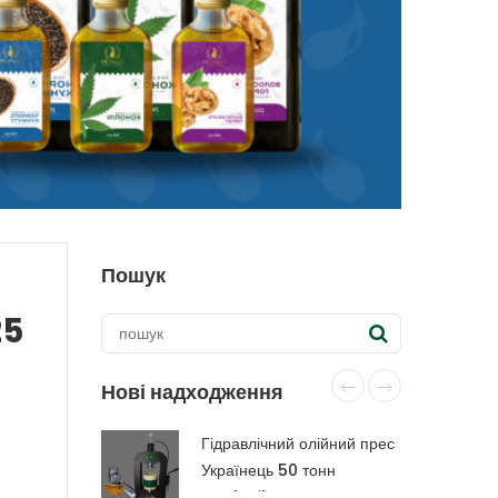
Пошук
25
Нові надходження
Гідравлічний олійний прес
Українець 50 тонн
CraftOil з капролоновою