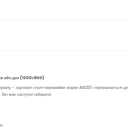
ків або дек (1200х600)
еріалу – харчової сталі-нержавійки марки AISI201 і призначається д
. Він має наступні габарити:
м.