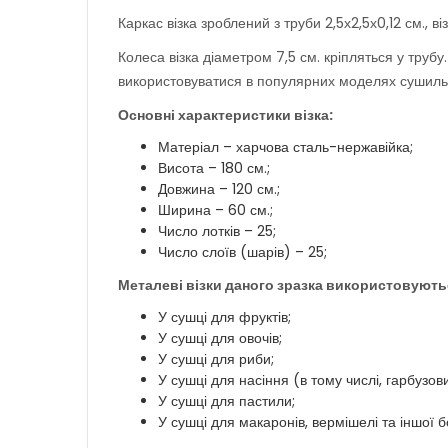
Каркас візка зроблений з труби 2,5х2,5х0,12 см., в
Колеса візка діаметром 7,5 см. кріпляться у трубу
використовуватися в популярних моделях сушил
Основні характеристики візка:
Матеріал – харчова сталь-нержавійка;
Висота – 180 см.;
Довжина – 120 см.;
Ширина – 60 см.;
Число лотків – 25;
Число слоїв (шарів) – 25;
Металеві візки даного зразка використовуют
У сушці для фруктів;
У сушці для овочів;
У сушці для риби;
У сушці для насіння (в тому числі, гарбузов
У сушці для пастили;
У сушці для макаронів, вермішелі та іншої 