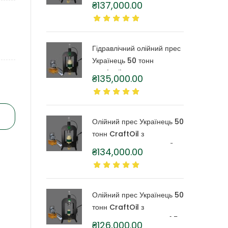
₴
137,000.00
бочкою 6 літрів
Гідравлічний олійний прес
Українець 50 тонн
CraftOil з капролоновою
₴
135,000.00
бочкою 4 літри
Олійний прес Українець 50
тонн CraftOil з
капролоновою бочкою 3
₴
134,000.00
літри
Олійний прес Українець 50
тонн CraftOil з
капролоновою бочкою 1,5
₴
126,000.00