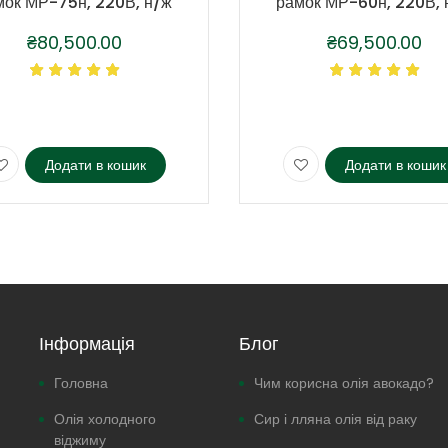
мок МР-75н, 220В, н/ж
рамок МР-60н, 220В, 
₴
80,500.00
₴
69,500.00
Додати в кошик
Додати в кошик
Інформація
Блог
Головна
Чим корисна олія авокадо?
Олія холодного
Сир і лляна олія від раку
віджиму