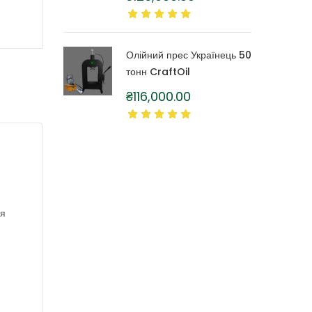
літра
Олійний прес Українець 50
тонн CraftOil
₴
116,000.00
ля