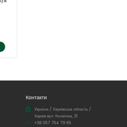
н/ж
рамок МР-28н, 12/220В, н/ж
₴
35,000.00
Додати в кошик
Контакти
Україна / Харківська область /
Харків вул. Космічна, 21
+38 057 754 79 65