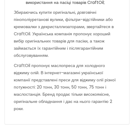
використання на пасіці товарів CraftOil;
Збираючись купити оригінальні, довговічні
пінополіуретанові вулики, фільтри-відстійники або
кремовалки з декристаллизаторами, звертайтеся в
CraftOil. Українська компанія пропонує хороший
вибір оригінальних товарів для пасіки, а також
займається їх гарантійним і післягарантійним
обслуговуванням.
CraftOil пропонує маслопреса для холодного
віджиму олій. В інтернет-магазині української
компанії представлені преси для віджиму олії різної
потужності: 20 тонн, 30 тонн, 50 тонн, 75 тонн і
маслостанція. Бренд продає тільки високоякісне,
оригінальне обладнання і дає на нього гарантію 2
роки.