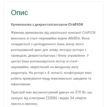
Опис
Кремовалка з декристалізатором CraftOil
Фірмова кремовалка від української компанії CraftOil
виконана зі сталі-нержавійки марки AISI304. Вона
складається з циліндричного бака, внизу якого
розташований кран для зливу, мотора-ротора з
приводом, декристалізатора і блоку управління. У
центрі бака розташовується мотор зі сталі-
нержавійки, закріплений на вихідному валу
редуктора. На роторі є 4 лопасті, конфігурація яких
робить кремування меду максимально швидким та
ефективним.
Пристрій має високопотужний двигун на 370 Вт, що
працює від електрики (220В) і видає 34 оберти
гвинта в хвилину.