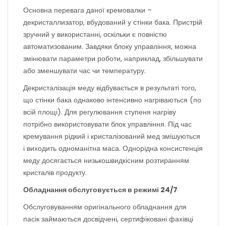
Основна перевага даної кремовалки –
декристаллизатор, вбудований у стінки бака. Пристрій
зручний у використанні, оскільки є повністю
автоматизованим. Завдяки блоку управління, можна
змінювати параметри роботи, наприклад, збільшувати
або зменшувати час чи температуру.
Декристалізація меду відбувається в результаті того,
що стінки бака однаково інтенсивно нагріваються (по
всій площі). Для регулювання ступеня нагріву
потрібно використовувати блок управління. Під час
кремування рідкий і кристалізований мед змішуються
і виходить одноманітна маса. Однорідна консистенція
меду досягається низькошвидкісним розтиранням
кристалів продукту.
Обладнання обслуговується в режимі 24/7
Обслуговуванням оригінального обладнання для
пасік займаються досвідчені, сертифіковані фахівці