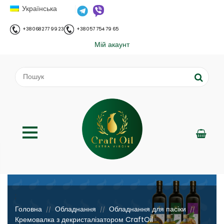
Українська
+38 068 277 99 23
+38 057 754 79 65
Мій акаунт
;
Головна
Обладнання
Обладнання для пасіки
//
//
//
Кремовалка з декристалізатором CraftOil