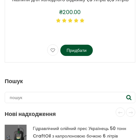
₴
200.00
Придбати
Цей
товар
має
кілька
Пошук
варіантів.
Параметри
можна
вибрати
на
Нові надходження
сторінці
товару
Гідравлічний олійний прес Українець 50 тонн
CraftOil з капролоновою бочкою 6 літрів