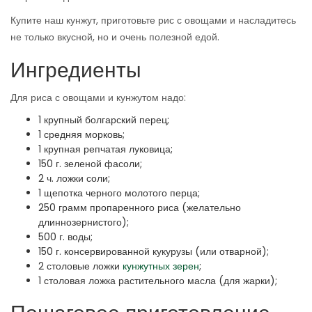
Купите наш кунжут, приготовьте рис с овощами и насладитесь
не только вкусной, но и очень полезной едой.
Ингредиенты
Для риса с овощами и кунжутом надо:
1 крупный болгарский перец;
1 средняя морковь;
1 крупная репчатая луковица;
150 г. зеленой фасоли;
2 ч. ложки соли;
1 щепотка черного молотого перца;
250 грамм пропаренного риса (желательно
длиннозернистого);
500 г. воды;
150 г. консервированной кукурузы (или отварной);
2 столовые ложки
кунжутных зерен
;
1 столовая ложка растительного масла (для жарки);