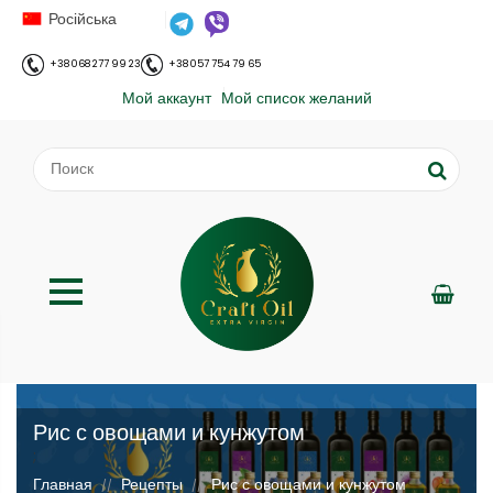
Російська
+38 068 277 99 23
+38 057 754 79 65
Мой аккаунт
Мой список желаний
Рис с овощами и кунжутом
;
Главная
Рецепты
Рис с овощами и кунжутом
//
//