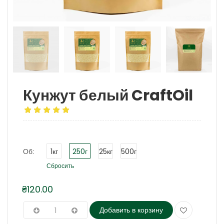
Кунжут белый CraftOil
Об:
1кг
250г
25кг
500г
Сбросить
₴
120.00
Добавить в корзину