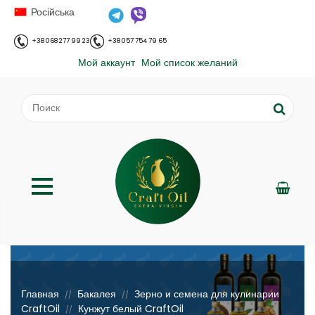
Російська
+38 068 277 99 23
+38 057 754 79 65
Мой аккаунт
Мой список желаний
;
Главная
Бакалея
Зерно и семена для кулинарии
//
//
CraftOil
Кунжут белый CraftOil
//