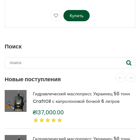
Купить
Этот
товар
имеет
несколько
Поиск
вариаций.
Опции
можно
выбрать
на
Новые поступления
странице
товара.
Гидравлический маслопресс Украинец 50 тонн
CraftOil с капролоновой бочкой 6 литров
₴
137,000.00
Гидравлический маслопресс Украинец 50 тонн